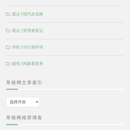
观点├现代农业路
观点├管理者笔记
诗歌├分行就叫诗
随笔├风眼看世界
草根网文章索引
归
档
草根网推荐博客