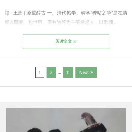
福 · 王澍 | 凝重醇古 一、清代帖学、碑学“碑帖之争”是在清
朝以阮元、包世臣、康有为等为主要发起人，以歌颂…
阅读全文
Page
Page
Page
1
2
…
11
Next
文
章
分
页