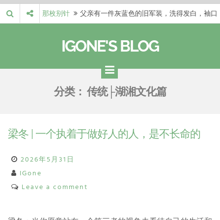
Skip
那枚别针
父亲有一件灰蓝色的旧军装，洗得发白，袖口
to
磨出了毛边，却…
梁冬 |…
梁冬：当你愿意站在一个第三者的视角去看待
content
IGONE'S BLOG
自己的生活和命…
梁冬 |…
梁冬：有一些人在某个阶段掌握了第一性原
理，完成了一次彻…
梁冬 |…
梁冬：总还有那么百分之一的人，既不努力，
分类：
传统├湖湘文化篇
也没有那么强的…
那面旗，…
那面旗，那场热二十九度。 这个数字是我站
上操场前看的天…
梁冬 | 一个执着于做好人的人，是不长命的
2026年5月31日
IGone
Leave a comment