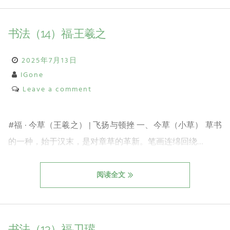
书法（14）福·王羲之
2025年7月13日
IGone
Leave a comment
#福 · 今草（王羲之） | 飞扬与顿挫 一、今草（小草） 草书
的一种，始于汉末，是对章草的革新。笔画连绵回绕…
阅读全文
书法（13）福·卫瓘