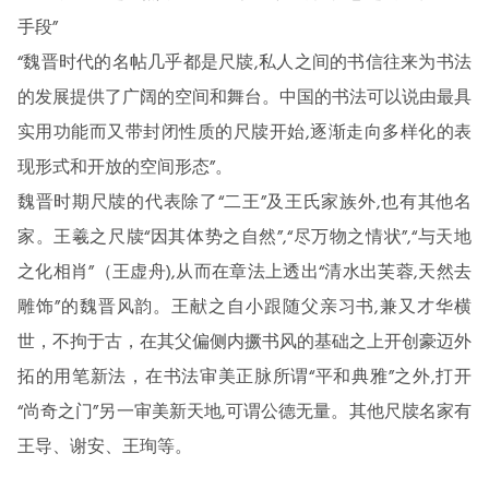
手段”
“魏晋时代的名帖几乎都是尺牍,私人之间的书信往来为书法
的发展提供了广阔的空间和舞台。中国的书法可以说由最具
实用功能而又带封闭性质的尺牍开始,逐渐走向多样化的表
现形式和开放的空间形态”。
魏晋时期尺牍的代表除了“二王”及王氏家族外,也有其他名
家。王羲之尺牍“因其体势之自然”,“尽万物之情状”,“与天地
之化相肖”（王虚舟),从而在章法上透出“清水出芙蓉,天然去
雕饰”的魏晋风韵。王献之自小跟随父亲习书,兼又才华横
世，不拘于古，在其父偏侧内撅书风的基础之上开创豪迈外
拓的用笔新法，在书法审美正脉所谓“平和典雅”之外,打开
“尚奇之门”另一审美新天地,可谓公德无量。其他尺牍名家有
王导、谢安、王珣等。