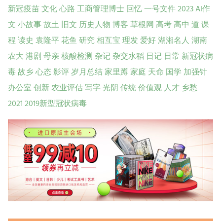
新冠疫苗
文化
心路
工商管理博士
回忆
一号文件
2023
AI作
文
小故事
故土
旧文
历史人物
博客
草根网
高考
高中
道
课
程
读史
袁隆平
花鱼
研究
相互宝
理发
爱好
湖湘名人
湖南
农大
港剧
母亲
核酸检测
杂记
杂交水稻
日记
日常
新冠状病
毒
故乡
心态
影评
岁月总结
家里蹲
家庭
天命
国学
加强针
办公室
创新
农业评估
写字
光阴
传统
价值观
人才
乡愁
2021
2019新型冠状病毒