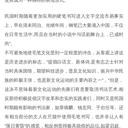
使其成为一种独特的表现形式。”
民国时期随着更加实用的硬笔书写进入文字交流市易事实
上，早在清末同治、光绪年间，钢笔已大量涌入中国，不仅
在日常生活中,而且在当时的小说中与话剧舞台上，已成时
尚”。
不可避免地使毛笔文化受到一定程度的冲击，从客观上讲这
是历史进步的标志，“提倡白话文、新体诗,是有志之士针对
当时具体国情，期望科技进步，普及文化知识，振兴中华民
族的积极主张，也是新文化运动的主要内容之一”，“但是，
这决不意味着新文化运动的先驱们有意要取消书法艺术,相
反那些积极提倡汉字改革和忠实的实践者们，同时又是民国
时期颇有影响的书法家，如章炳麟、钱玄同、于右任等。还
有相当部分的文人在尺牍中使用毛笔书写，也并非让人有
“落日黄昏”的感觉，相反倒觉得极具脱俗的品位,如梁启超、