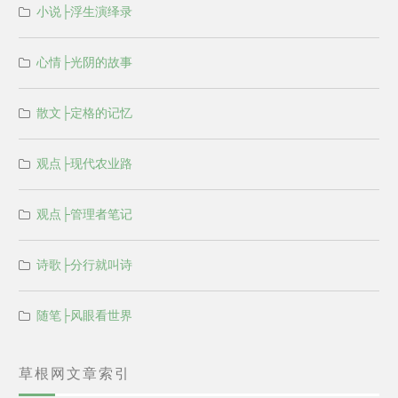
小说├浮生演绎录
心情├光阴的故事
散文├定格的记忆
观点├现代农业路
观点├管理者笔记
诗歌├分行就叫诗
随笔├风眼看世界
草根网文章索引