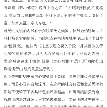
道、袁宏道、袁中道)为代表的公安派首标“性灵”之说。
袁宏道《叙小修诗》说袁中道之诗：“大都独抒性灵,不拘格
套,非从自己胸臆中流出,不耻下笔。有时性与境会，顷刻千
言，如水东至，令人夺魂。”
可见性灵说的内涵在于摆脱陈氏之樊篱，反对虚伪矫饰，主
张抒写真实的情感。与此相应在书法领域中便出现了李日华
的“性灵”说。他认为书法是表现心灵的手段，并从佛教关于
心智的理论出发，以为人心灵智无处不在，登高则弥漫百
里,穿针则往来于微隙,就像《文心雕龙·神思》所说的“登山
则情满于山,观海则意溢于海”。
因而作书时则书家的心智凝聚于笔端，其书并非仅是笔里形
象，而是心灵的自然流耳。在这样的社会背景和文艺思潮的
影响下便留下了各具特色的尺牍精品，如唐寅的甜美秀逸，
祝枝山的激越跳荡，王宠的古雅超迈，文征明的清秀遒美，