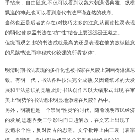
手拈来，自由随意,不仅可以看到汉魏六朝潇洒典雅、纵横
飘逸的神态,也可以看到唐代书法严谨森然的秩序。
当然也正是后者的存在(对技巧太多的注意,从而使性灵表现
的弱化)使赵孟书法在“功”“性”结合上要远远逊王羲之。
但统而观之,赵的书法成就最高的还是表现在他的放纵随意
的尺牍书法,而非程式化较强的所谓“赵体”。
明清时期书法表现的多样化也被书家在尺牍上刻画得淋漓尽
致。有明一代，书法各种技法完全成熟,又因造纸术的大发
展和里法意识的觉醒,此时书法创作常以大幅形式出现,在审
美上“尚势”的书法追求明显地渗透在尺牍作品中。
另外，明朝也是一个崇尚“性灵”的时代。随肴晚明市民经济
的发展,思想界受王学影响而日趋解放，在文艺上出现了一
股追求个性，反对反古的思潮。文学批评上由三袁（袁宗