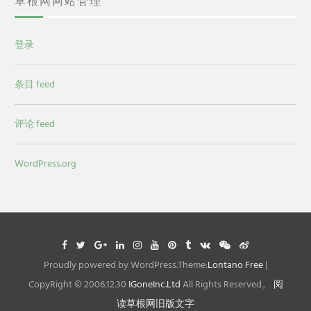
草根网网站管理
登录
条目 feed
评论 feed
WordPress.org
Facebook
Twitter
Google
Linkedin
Instagram
YouTube
Pinterest
Tumblr
VK
WeChat
Weibo
Plus
Proudly powered by WordPress.Theme:
Lontano Free
|
CopyRight © 2006.12.30
IGoneInc.Ltd
All Rights Reserved。
阅
读草根网旧版文字