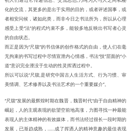
初人们通过它传递信息、交流思想,乃纯为人与人之间私秘
化的交流，其更多的是出于实用的目的，或者评述国事，或
者相安问候，诸如此类，而非今日之书法所为，所以从心理
感受上受“法”的程式约束不多，能较多地反映出书写者心灵
的自由状态。
而正是因为“尺牍”的书信体的创作格式的自由，使人们在毫
无拘束的书写过程中尽情宣泄内心情感，书法“技”层面的“小
道”意识完全湮没于生动的性灵挥洒过程中。
所以可以说“尺牍,是研究中国古人生活方式、行为习惯、审
美情调、艺术修养以及书法艺术的一个重要媒介”。
“尺牍”发展的最辉煌时期在魏晋，魏晋时代“由于自由精神的
崛起，人的主观表现的欲望空前地高涨，力图寻找一种最能
表现人的主体精神的有效媒体，而书法经过很长一段时期的
发展，已渐趋成熟，……成了挥洒人的精神意趣的最佳表现