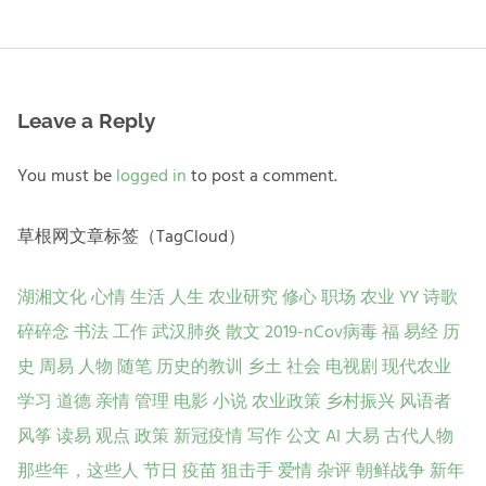
post:
Leave a Reply
You must be
logged in
to post a comment.
草根网文章标签（TagCloud）
湖湘文化
心情
生活
人生
农业研究
修心
职场
农业
YY
诗歌
碎碎念
书法
工作
武汉肺炎
散文
2019-nCov病毒
福
易经
历
史
周易
人物
随笔
历史的教训
乡土
社会
电视剧
现代农业
学习
道德
亲情
管理
电影
小说
农业政策
乡村振兴
风语者
风筝
读易
观点
政策
新冠疫情
写作
公文
AI
大易
古代人物
那些年，这些人
节日
疫苗
狙击手
爱情
杂评
朝鲜战争
新年