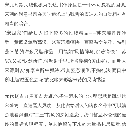
宋元时期尺牍也极为发达,书体原因是一个不可忽视的因紊,
宋朝的尚意书风在美学追求上与魏晋的表达人的自觉精神有
相当的暗合。
“宋四家”们给后人留下较多的尺牍精品——苏东坡浑厚雅
致、黄庭坚笔致荡漾、米芾沉着痛快、蔡襄温文尔雅。特别
是米芾的许多尺牍作品。用笔如“风樯阵马,沉著痛快”（苏
轼),又如“快剑斫阵,强弩射千里,所当穿彻”(黄山谷)。而明人
宋濂则以“如李白醉中赋诗,虽其姿态倾倒,不拘礼法,而口中
所吐,皆成五色之花”的比喻来形容米芾的尺牍书法。
元代赵孟力撑复古大旗,他毕生追求的书法理想就是跳过唐
宋藩篱，直追晋人风度，从他留给后人的诸多名作中可以清
楚地看到他对“二王”书风的深刻迷恋，我们哲且不论他的最
终的目标实现程度，单从他留传下来的大量书札尺牍看,信