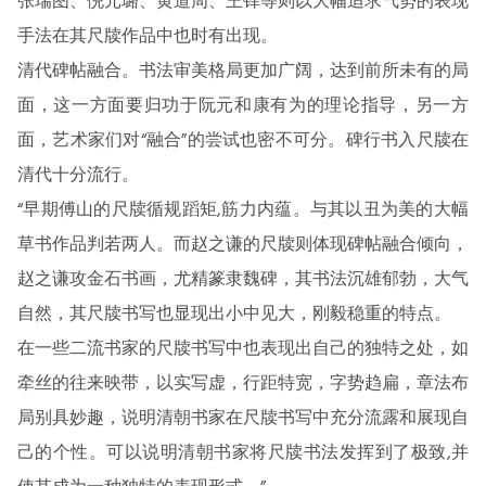
张瑞图、倪元璐、黄道周、王铎等则以大幅追求气势的表现
手法在其尺牍作品中也时有出现。
清代碑帖融合。书法审美格局更加广阔，达到前所未有的局
面，这一方面要归功于阮元和康有为的理论指导，另一方
面，艺术家们对“融合”的尝试也密不可分。碑行书入尺牍在
清代十分流行。
“早期傅山的尺牍循规蹈矩,筋力内蕴。与其以丑为美的大幅
草书作品判若两人。而赵之谦的尺牍则体现碑帖融合倾向，
赵之谦攻金石书画，尤精篆隶魏碑，其书法沉雄郁勃，大气
自然，其尺牍书写也显现出小中见大，刚毅稳重的特点。
在一些二流书家的尺牍书写中也表现出自己的独特之处，如
牵丝的往来映带，以实写虚，行距特宽，字势趋扁，章法布
局别具妙趣，说明清朝书家在尺牍书写中充分流露和展现自
己的个性。可以说明清朝书家将尺牍书法发挥到了极致,并