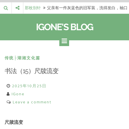
Skip
那枚别针
父亲有一件灰蓝色的旧军装，洗得发白，袖口
to
磨出了毛边，却…
梁冬 |…
梁冬：当你愿意站在一个第三者的视角去看待
content
IGONE'S BLOG
自己的生活和命…
梁冬 |…
梁冬：有一些人在某个阶段掌握了第一性原
理，完成了一次彻…
梁冬 |…
梁冬：总还有那么百分之一的人，既不努力，
也没有那么强的…
那面旗，…
那面旗，那场热二十九度。 这个数字是我站
传统├湖湘文化篇
上操场前看的天…
书法（15）尺牍流变
2025年10月25日
IGone
Leave a comment
尺牍流变