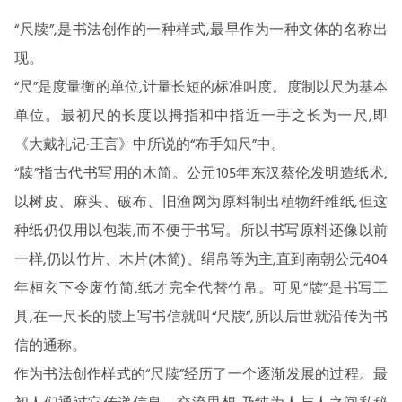
“尺牍”,是书法创作的一种样式,最早作为一种文体的名称出
现。
“尺”是度量衡的单位,计量长短的标准叫度。度制以尺为基本
单位。最初尺的长度以拇指和中指近一手之长为一尺,即
《大戴礼记·王言》中所说的“布手知尺”中。
“牍”指古代书写用的木简。公元105年东汉蔡伦发明造纸术,
以树皮、麻头、破布、旧渔网为原料制出植物纤维纸,但这
种纸仍仅用以包装,而不便于书写。所以书写原料还像以前
一样,仍以竹片、木片(木简)、绢帛等为主,直到南朝公元404
年桓玄下令废竹简,纸才完全代替竹帛。可见“牍”是书写工
具,在一尺长的牍上写书信就叫“尺牍”,所以后世就沿传为书
信的通称。
作为书法创作样式的“尺牍”经历了一个逐渐发展的过程。最