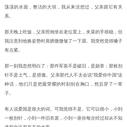
荡漾的水面，整洁的大坝，我从来没想过，父亲跟它有关
系。
那天晚上吃饭，父亲照例坐在老位置上，夹菜的手很稳，但
我注意到他换姿势时肩膀微微皱了一下眉。我突然觉得嗓子
有点紧。
那一刻我忽然明白了：那件军装不是破旧，是勋章；那枚别
针不是土气，是骄傲。父亲那代人不太会说”我爱你中国”这
种话，他们只是把最荣耀的时刻别在胸口，然后穿了一辈
子。
有人说爱国是很大的词。可我觉得不是。它可以很小，小到
一枚别针，小到一件旧衣裳，小到一座你每次经过却从不知