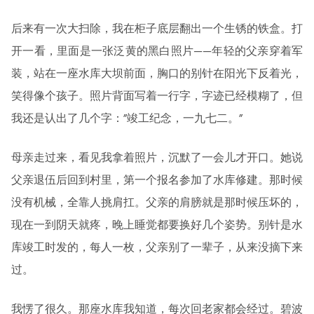
后来有一次大扫除，我在柜子底层翻出一个生锈的铁盒。打
开一看，里面是一张泛黄的黑白照片——年轻的父亲穿着军
装，站在一座水库大坝前面，胸口的别针在阳光下反着光，
笑得像个孩子。照片背面写着一行字，字迹已经模糊了，但
我还是认出了几个字：”竣工纪念，一九七二。”
母亲走过来，看见我拿着照片，沉默了一会儿才开口。她说
父亲退伍后回到村里，第一个报名参加了水库修建。那时候
没有机械，全靠人挑肩扛。父亲的肩膀就是那时候压坏的，
现在一到阴天就疼，晚上睡觉都要换好几个姿势。别针是水
库竣工时发的，每人一枚，父亲别了一辈子，从来没摘下来
过。
我愣了很久。那座水库我知道，每次回老家都会经过。碧波