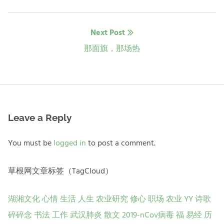
post:
导
Next Post
航
Next
那面旗，那场热
post:
Leave a Reply
You must be
logged in
to post a comment.
草根网文章标签（TagCloud）
湖湘文化
心情
生活
人生
农业研究
修心
职场
农业
YY
诗歌
碎碎念
书法
工作
武汉肺炎
散文
2019-nCov病毒
福
易经
历