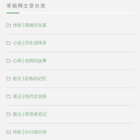
草根网文章分类
传统├湖湘文化篇
小说├浮生演绎录
心情├光阴的故事
散文├定格的记忆
观点├现代农业路
观点├管理者笔记
诗歌├分行就叫诗