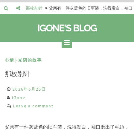
Skip
那枚别针
父亲有一件灰蓝色的旧军装，洗得发白，袖口
to
磨出了毛边，却…
梁冬 |…
梁冬：当你愿意站在一个第三者的视角去看待
content
IGONE'S BLOG
自己的生活和命…
梁冬 |…
梁冬：有一些人在某个阶段掌握了第一性原
理，完成了一次彻…
梁冬 |…
梁冬：总还有那么百分之一的人，既不努力，
也没有那么强的…
那面旗，…
那面旗，那场热二十九度。 这个数字是我站
心情├光阴的故事
上操场前看的天…
那枚别针
2026年6月25日
IGone
Leave a comment
父亲有一件灰蓝色的旧军装，洗得发白，袖口磨出了毛边，