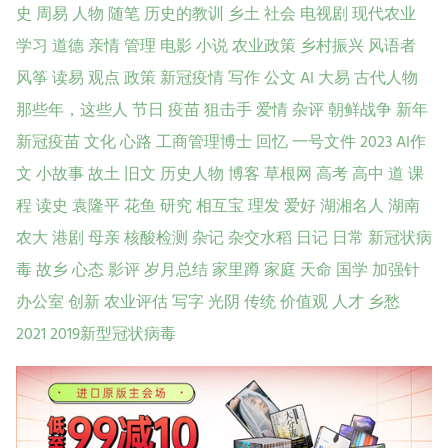
史
周易
人物
随笔
历史的教训
乡土
社会
电视剧
现代农业
学习
道德
亲情
管理
电影
小说
农业政策
乡村振兴
风语者
风筝
读易
观点
政策
新冠疫情
写作
公文
AI
大易
古代人物
那些年，这些人
节日
疫苗
狙击手
爱情
杂评
朝鲜战争
新年
新冠疫苗
文化
心路
工商管理博士
回忆
一号文件
2023
AI作
文
小故事
故土
旧文
历史人物
博客
草根网
高考
高中
道
课
程
读史
袁隆平
花鱼
研究
相互宝
理发
爱好
湖湘名人
湖南
农大
港剧
母亲
核酸检测
杂记
杂交水稻
日记
日常
新冠状病
毒
故乡
心态
影评
岁月总结
家里蹲
家庭
天命
国学
加强针
办公室
创新
农业评估
写字
光阴
传统
价值观
人才
乡愁
2021
2019新型冠状病毒