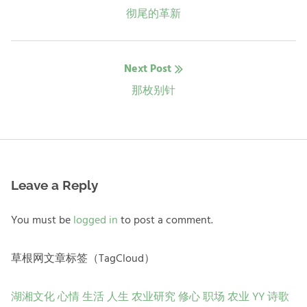
post:
彻尾的革新
导
航
Next Post
Next
那枚别针
post:
Leave a Reply
You must be
logged in
to post a comment.
草根网文章标签（TagCloud）
湖湘文化
心情
生活
人生
农业研究
修心
职场
农业
YY
诗歌