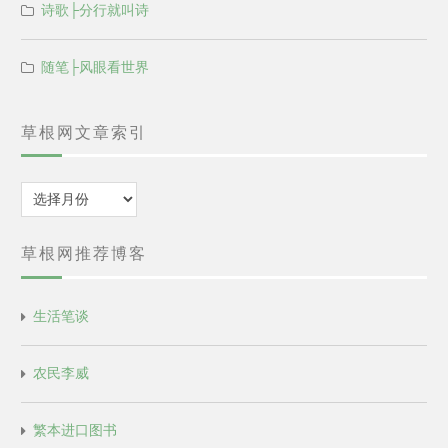
诗歌├分行就叫诗
随笔├风眼看世界
草根网文章索引
归
档
草根网推荐博客
生活笔谈
农民李威
繁本进口图书