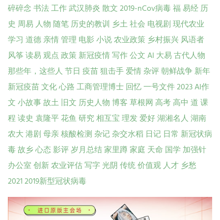
碎碎念
书法
工作
武汉肺炎
散文
2019-nCov病毒
福
易经
历
史
周易
人物
随笔
历史的教训
乡土
社会
电视剧
现代农业
学习
道德
亲情
管理
电影
小说
农业政策
乡村振兴
风语者
风筝
读易
观点
政策
新冠疫情
写作
公文
AI
大易
古代人物
那些年，这些人
节日
疫苗
狙击手
爱情
杂评
朝鲜战争
新年
新冠疫苗
文化
心路
工商管理博士
回忆
一号文件
2023
AI作
文
小故事
故土
旧文
历史人物
博客
草根网
高考
高中
道
课
程
读史
袁隆平
花鱼
研究
相互宝
理发
爱好
湖湘名人
湖南
农大
港剧
母亲
核酸检测
杂记
杂交水稻
日记
日常
新冠状病
毒
故乡
心态
影评
岁月总结
家里蹲
家庭
天命
国学
加强针
办公室
创新
农业评估
写字
光阴
传统
价值观
人才
乡愁
2021
2019新型冠状病毒