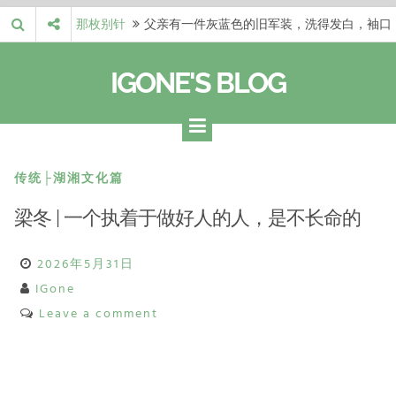
Skip
那枚别针
父亲有一件灰蓝色的旧军装，洗得发白，袖口
to
磨出了毛边，却…
梁冬 |…
梁冬：当你愿意站在一个第三者的视角去看待
content
IGONE'S BLOG
自己的生活和命…
梁冬 |…
梁冬：有一些人在某个阶段掌握了第一性原
理，完成了一次彻…
梁冬 |…
梁冬：总还有那么百分之一的人，既不努力，
也没有那么强的…
那面旗，…
那面旗，那场热二十九度。 这个数字是我站
传统├湖湘文化篇
上操场前看的天…
梁冬 | 一个执着于做好人的人，是不长命的
2026年5月31日
IGone
Leave a comment