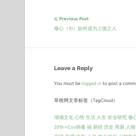
Previous Post
文
Previous
修心（10）如何成为上德之人
章
post:
导
航
Leave a Reply
You must be
logged in
to post a comm
草根网文章标签（TagCloud）
湖湘文化
心情
生活
人生
农业研究
修
2019-nCov病毒
福
易经
历史
周易
人物