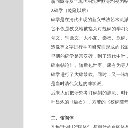
翁同龢等及至现代的沈尹默等均视为
2.碑学（乾隆以后）
碑学是在清代出现的新兴书法艺术流
它不仅是狭义地被指为对魏碑的学习
骨文、钟鼎文、大小篆、秦权、汉碑
造像等文字进行学习研究而形成的书
早期的碑学是宗汉碑，到了清代中叶
碑南帖论》。随后包世臣、康有为等
碑学进行了大肆鼓吹。同时，又一味
是当时清代兴起的碑学派。
后来人们把研究考订碑刻的源流、时
叶昌炽的《语石》，方若的《校碑随
二、馆阁体
又称”千禄书“”院体“，与明代的台阁