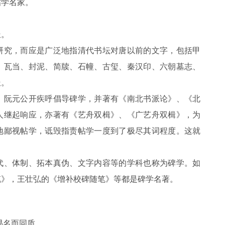
帖学名家。
派。
研究，而应是广泛地指清代书坛对唐以前的文字，包括甲
、瓦当、封泥、简牍、石幢、古玺、秦汉印、六朝墓志、
派。
，阮元公开疾呼倡导碑学，并著有《南北书派论》、《北
人继起响应，亦著有《艺舟双楫》、《广艺舟双楫》，为
地鄙视帖学，诋毁指责帖学一度到了极尽其词程度。这就
代、体制、拓本真伪、文字内容等的学科也称为碑学。如
笔》，王壮弘的《增补校碑随笔》等都是碑学名著。
体易名而同质。