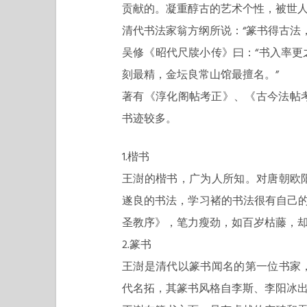
贡献的。凝重醇古的艺术个性，被世
清代书法家翁方纲所说：“篆书得古法
吴修《昭代尺牍小传》曰：“书入率
刻最精，金坛良常山馆最擅名。”
著有《淳化阁帖考正》、《古今法帖
书迹较多。
1.楷书
王澍的楷书，广为人所知。对唐朝欧
遂良的书法，学习褚的书法很有自己的
圣教序》，笔力瘦劲，如百岁枯藤，
2.篆书
王澍是清代以篆书闻名的第一位书家
代名拓，其篆书风格自李斯、李阳冰