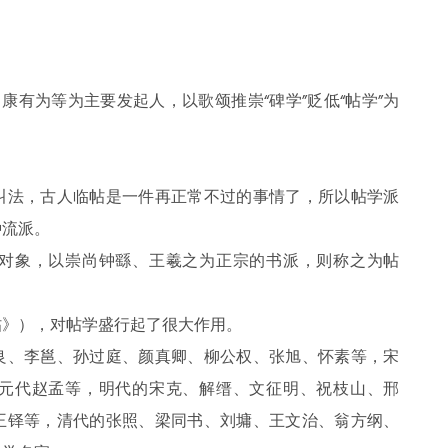
康有为等为主要发起人，以歌颂推崇“碑学”贬低“帖学”为
叫法，古人临帖是一件再正常不过的事情了，所以帖学派
种流派。
对象，以崇尚钟繇、王羲之为正宗的书派，则称之为帖
帖》），对帖学盛行起了很大作用。
良、李邕、孙过庭、颜真卿、柳公权、张旭、怀素等，宋
元代赵孟等，明代的宋克、解缙、文征明、祝枝山、邢
王铎等，清代的张照、梁同书、刘墉、王文治、翁方纲、