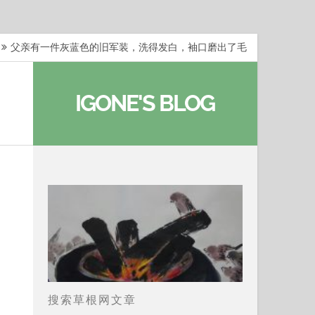
父亲有一件灰蓝色的旧军装，洗得发白，袖口磨出了毛
梁冬：当你愿意站在一个第三者的视角去看待自己的生活
IGONE'S BLOG
梁冬：有一些人在某个阶段掌握了第一性原理，完成了一
梁冬：总还有那么百分之一的人，既不努力，也没有那么
…
那面旗，那场热二十九度。 这个数字是我站上操场前
搜索草根网文章