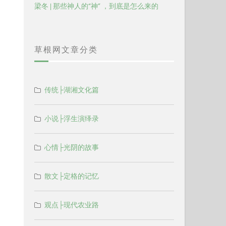
梁冬 | 那些神人的“神” ，到底是怎么来的
草根网文章分类
传统├湖湘文化篇
小说├浮生演绎录
心情├光阴的故事
散文├定格的记忆
观点├现代农业路