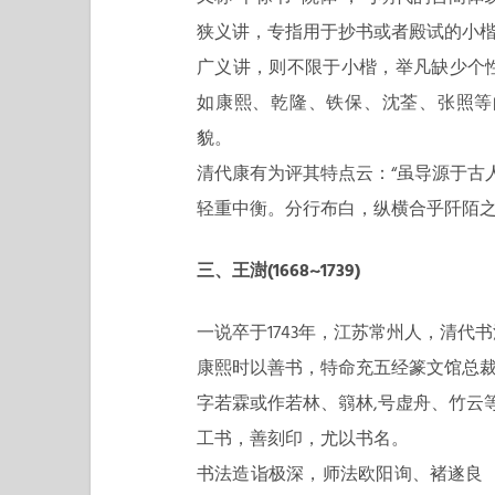
狭义讲，专指用于抄书或者殿试的小楷
广义讲，则不限于小楷，举凡缺少个
如康熙、乾隆、铁保、沈荃、张照等
貌。
清代康有为评其特点云：“虽导源于古
轻重中衡。分行布白，纵横合乎阡陌之
三、王澍(1668~1739)
一说卒于1743年，江苏常州人，清代
康熙时以善书，特命充五经篆文馆总
字若霖或作若林、篛林,号虚舟、竹云
工书，善刻印，尤以书名。
书法造诣极深，师法欧阳询、褚遂良