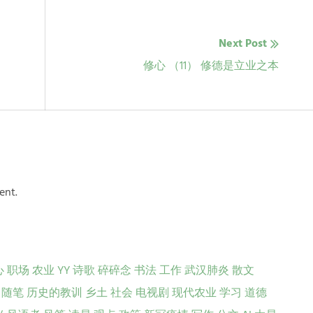
Next Post
Next
修心 （11） 修德是立业之本
post:
ent.
心
职场
农业
YY
诗歌
碎碎念
书法
工作
武汉肺炎
散文
随笔
历史的教训
乡土
社会
电视剧
现代农业
学习
道德