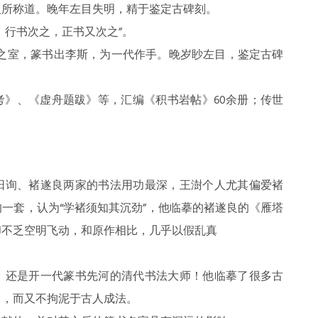
人所称道。晚年左目失明，精于鉴定古碑刻。
，行书次之，正书又次之”。
更之室，篆书出李斯，为一代作手。晚岁眇左目，鉴定古碑
考》、《虚舟题跋》等，汇编《积书岩帖》60余册；传世
阳询、褚遂良两家的书法用功最深，王澍个人尤其偏爱褚
一套，认为“学褚须知其沉劲”，他临摹的褚遂良的《雁塔
却不乏空明飞动，和原作相比，几乎以假乱真
，还是开一代篆书先河的清代书法大师！他临摹了很多古
出，而又不拘泥于古人成法。