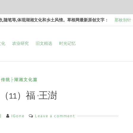
诗歌,随笔等,体现湖湘文化和乡土风情。草根网最新原创文字：
那枚别针
边，却…
梁冬 |…
文化
农业研究
旧文精选
时光记忆
和命…
梁冬 |…
次彻…
梁冬 |…
强的…
那面旗，
看的天…
传统├湖湘文化篇
（11）福 ·王澍
日
IGone
Leave a comment