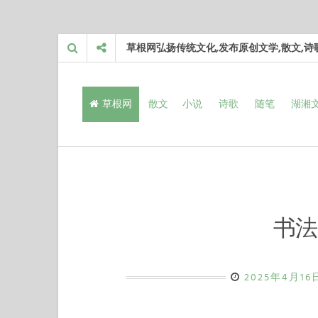
Skip
草根网弘扬传统文化,发布原创文学,散文,
to
content
草根网
散文
小说
诗歌
随笔
湖湘
书法
2025年4月16