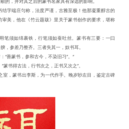
贡献的，并对其之后的篆书名家具有深远的影响。
书结字端庄匀称，法度严谨，古雅至极！他那凝重醇古的
的审美，他在《竹云题跋》里关于篆书创作的要求，堪称
用笔须如绵裹铁，行笔须如蚕吐丝。篆书有三要：一曰
乃腴，参差乃整齐。三者失其一，奴书耳。
：“善篆书，参和古今，不染旧习”。“
：”篆书得古法，行书次之，正书又次之”。
更之室，篆书出李斯，为一代作手。晚岁眇左目，鉴定古碑