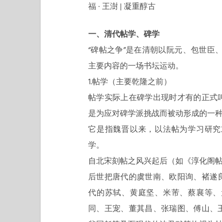
福 · 王澍 | 凝重醇古
一、清代帖学、碑学
“碑帖之争”是在清朝以阮元、包世臣、
主要内容的一场书坛运动。
1.帖学（主要乾隆之前）
帖学实际上在碑学出现时才有的正式
是为应对碑学派挑战而被动形成的一
它是指魏晋以来，以法帖为学习研究
学。
自北宋刻帖之风兴起后（如《淳化阁
后世把唐代的虞世南、欧阳询、褚遂
代的苏轼、黄庭坚、米芾、蔡襄等、
同、王宠、董其昌、张瑞图、傅山、