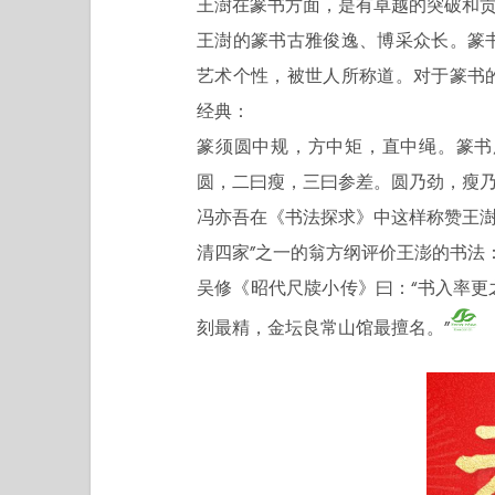
王澍在篆书方面，是有卓越的突破和
王澍的篆书古雅俊逸、博采众长。篆
艺术个性，被世人所称道。对于篆书
经典：
篆须圆中规，方中矩，直中绳。篆书
圆，二曰瘦，三曰参差。圆乃劲，瘦
冯亦吾在《书法探求》中这样称赞王澍
清四家”之一的翁方纲评价王澎的书法
吴修《昭代尺牍小传》曰：“书入率
刻最精，金坛良常山馆最擅名。”