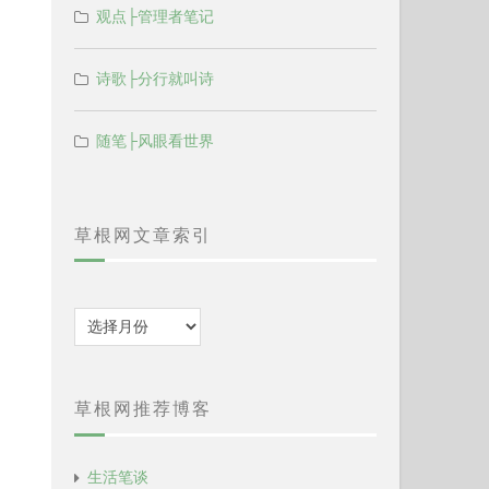
观点├管理者笔记
诗歌├分行就叫诗
随笔├风眼看世界
草根网文章索引
归
档
草根网推荐博客
生活笔谈