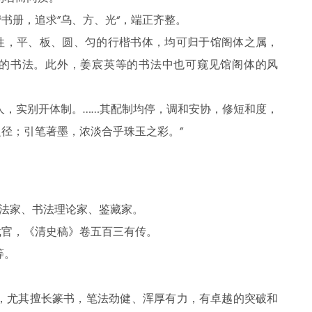
书册，追求”乌、方、光“，端正齐整。
性，平、板、圆、匀的行楷书体，均可归于馆阁体之属，
的书法。此外，姜宸英等的书法中也可窥见馆阁体的风
人，实别开体制。……其配制均停，调和安协，修短和度，
径；引笔著墨，浓淡合乎珠玉之彩。”
书法家、书法理论家、鉴藏家。
裁官，《清史稿》卷五百三有传。
等。
 ，尤其擅长篆书，笔法劲健、浑厚有力，有卓越的突破和