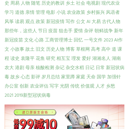
史
周易
人物
随笔
历史的教训
乡土
社会
电视剧
现代农业
学习
道德
亲情
管理
电影
小说
农业政策
乡村振兴
风语者
风筝
读易
观点
政策
新冠疫情
写作
公文
AI
大易
古代人物
那些年，这些人
节日
疫苗
狙击手
爱情
杂评
朝鲜战争
新年
新冠疫苗
文化
心路
工商管理博士
回忆
一号文件
2023
AI作
文
小故事
故土
旧文
历史人物
博客
草根网
高考
高中
道
课
程
读史
袁隆平
花鱼
研究
相互宝
理发
爱好
湖湘名人
湖南
农大
港剧
母亲
核酸检测
杂记
杂交水稻
日记
日常
新冠状病
毒
故乡
心态
影评
岁月总结
家里蹲
家庭
天命
国学
加强针
办公室
创新
农业评估
写字
光阴
传统
价值观
人才
乡愁
2021
2019新型冠状病毒