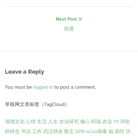
post:
导
Next Post
航
Next
悟透
post:
Leave a Reply
You must be
logged in
to post a comment.
草根网文章标签（TagCloud）
湖湘文化
心情
生活
人生
农业研究
修心
职场
农业
YY
诗歌
碎碎念
书法
工作
武汉肺炎
散文
2019-nCov病毒
福
易经
历