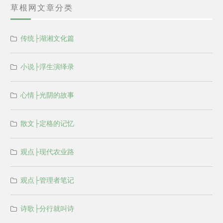
草根网文章分类
传统├湖湘文化篇
小说├浮生演绎录
心情├光阴的故事
散文├定格的记忆
观点├现代农业路
观点├管理者笔记
诗歌├分行就叫诗