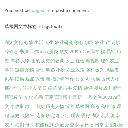
You must be
logged in
to post a comment.
草根网文章标签（TagCloud）
湖湘文化
心情
生活
人生
农业研究
修心
职场
农业
YY
诗歌
碎碎念
书法
工作
武汉肺炎
散文
2019-nCov病毒
福
易经
历
史
周易
人物
随笔
历史的教训
乡土
社会
电视剧
现代农业
学习
道德
亲情
管理
电影
小说
农业政策
乡村振兴
风语者
风筝
读易
观点
政策
新冠疫情
写作
公文
AI
大易
古代人物
那些年，这些人
节日
疫苗
狙击手
爱情
杂评
朝鲜战争
新年
新冠疫苗
文化
心路
工商管理博士
回忆
一号文件
2023
AI作
文
小故事
故土
旧文
历史人物
博客
草根网
高考
高中
道
课
程
读史
袁隆平
花鱼
研究
相互宝
理发
爱好
湖湘名人
湖南
农大
港剧
母亲
核酸检测
杂记
杂交水稻
日记
日常
新冠状病