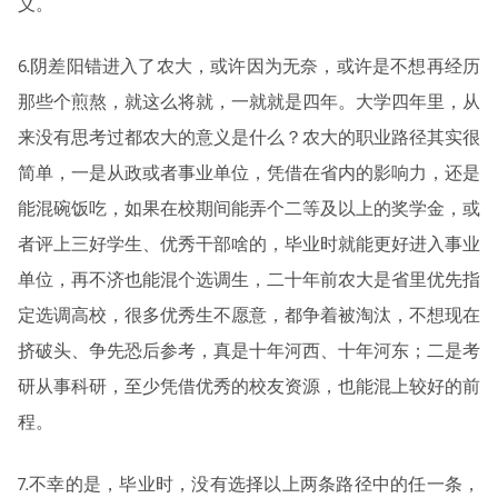
义。
6.阴差阳错进入了农大，或许因为无奈，或许是不想再经历
那些个煎熬，就这么将就，一就就是四年。大学四年里，从
来没有思考过都农大的意义是什么？农大的职业路径其实很
简单，一是从政或者事业单位，凭借在省内的影响力，还是
能混碗饭吃，如果在校期间能弄个二等及以上的奖学金，或
者评上三好学生、优秀干部啥的，毕业时就能更好进入事业
单位，再不济也能混个选调生，二十年前农大是省里优先指
定选调高校，很多优秀生不愿意，都争着被淘汰，不想现在
挤破头、争先恐后参考，真是十年河西、十年河东；二是考
研从事科研，至少凭借优秀的校友资源，也能混上较好的前
程。
7.不幸的是，毕业时，没有选择以上两条路径中的任一条，