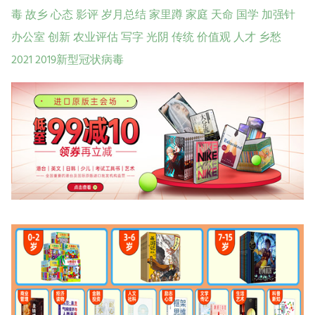
毒
故乡
心态
影评
岁月总结
家里蹲
家庭
天命
国学
加强针
办公室
创新
农业评估
写字
光阴
传统
价值观
人才
乡愁
2021
2019新型冠状病毒