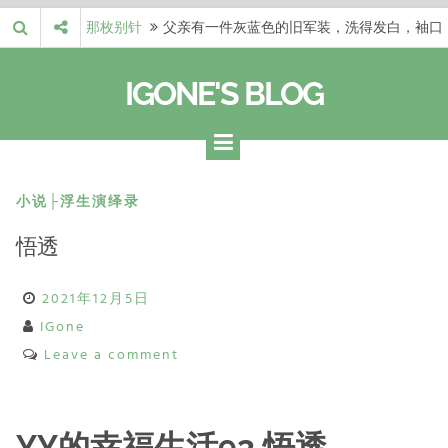
Skip
那枚别针
父亲有一件灰蓝色的旧军装，洗得发白，袖口
to
磨出了毛边，却…
梁冬 |…
梁冬：当你愿意站在一个第三者的视角去看待
content
IGONE'S BLOG
自己的生活和命…
梁冬 |…
梁冬：有一些人在某个阶段掌握了第一性原
理，完成了一次彻…
梁冬 |…
梁冬：总还有那么百分之一的人，既不努力，
也没有那么强的…
那面旗，…
那面旗，那场热二十九度。 这个数字是我站
小说├浮生演绎录
上操场前看的天…
悟透
2021年12月5日
IGone
Leave a comment
YY的幸福生活93 悟透