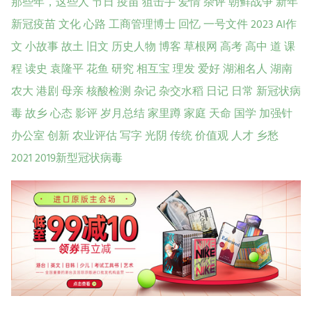
那些年，这些人
节日
疫苗
狙击手
爱情
杂评
朝鲜战争
新年
新冠疫苗
文化
心路
工商管理博士
回忆
一号文件
2023
AI作
文
小故事
故土
旧文
历史人物
博客
草根网
高考
高中
道
课
程
读史
袁隆平
花鱼
研究
相互宝
理发
爱好
湖湘名人
湖南
农大
港剧
母亲
核酸检测
杂记
杂交水稻
日记
日常
新冠状病
毒
故乡
心态
影评
岁月总结
家里蹲
家庭
天命
国学
加强针
办公室
创新
农业评估
写字
光阴
传统
价值观
人才
乡愁
2021
2019新型冠状病毒