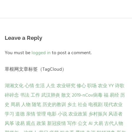
post:
Leave a Reply
You must be
logged in
to post a comment.
草根网文章标签（TagCloud）
湖湘文化
心情
生活
人生
农业研究
修心
职场
农业
YY
诗歌
碎碎念
书法
工作
武汉肺炎
散文
2019-nCov病毒
福
易经
历
史
周易
人物
随笔
历史的教训
乡土
社会
电视剧
现代农业
学习
道德
亲情
管理
电影
小说
农业政策
乡村振兴
风语者
风筝
读易
观点
政策
新冠疫情
写作
公文
AI
大易
古代人物