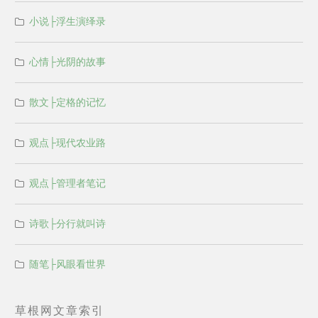
小说├浮生演绎录
心情├光阴的故事
散文├定格的记忆
观点├现代农业路
观点├管理者笔记
诗歌├分行就叫诗
随笔├风眼看世界
草根网文章索引