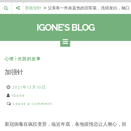
Skip
那枚别针
父亲有一件灰蓝色的旧军装，洗得发白，袖口
to
磨出了毛边，却…
梁冬 |…
梁冬：当你愿意站在一个第三者的视角去看待
content
IGONE'S BLOG
自己的生活和命…
梁冬 |…
梁冬：有一些人在某个阶段掌握了第一性原
理，完成了一次彻…
梁冬 |…
梁冬：总还有那么百分之一的人，既不努力，
也没有那么强的…
那面旗，…
那面旗，那场热二十九度。 这个数字是我站
心情├光阴的故事
上操场前看的天…
加强针
2021年12月10日
IGone
Leave a comment
新冠病毒在疯狂变异，临近年底，各地疫情总让人揪心，担