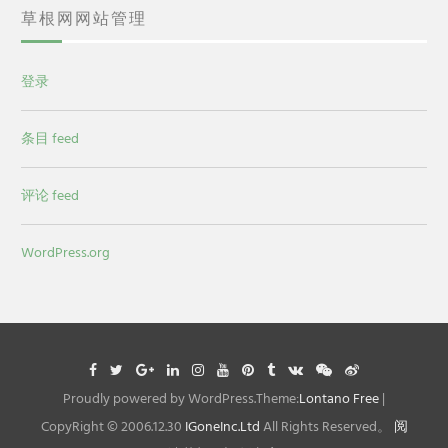
草根网网站管理
登录
条目 feed
评论 feed
WordPress.org
Facebook
Twitter
Google
Linkedin
Instagram
YouTube
Pinterest
Tumblr
VK
WeChat
Weibo
Plus
Proudly powered by WordPress.Theme:
Lontano Free
|
CopyRight © 2006.12.30
IGoneInc.Ltd
All Rights Reserved。
阅