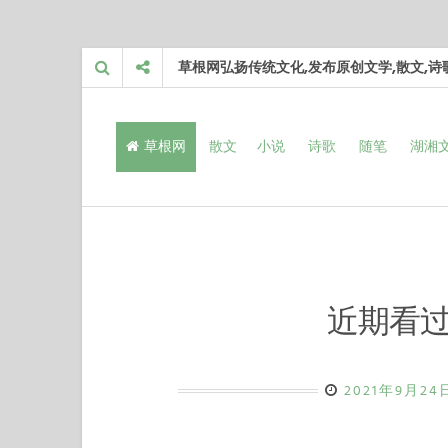
Skip
草根网弘扬传统文化,发布原创文学,散文,
to
content
草根网
散文
小说
诗歌
随笔
湖湘
近期看
2021年9月24