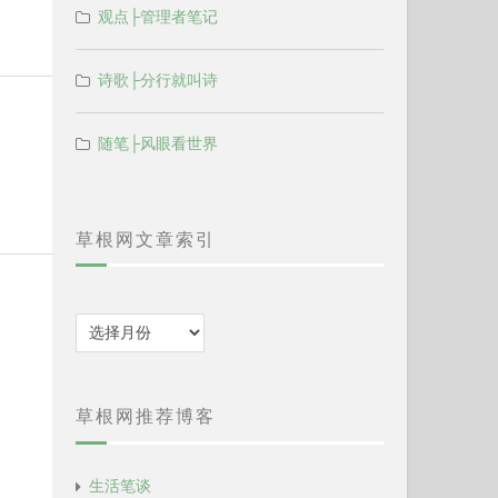
观点├管理者笔记
诗歌├分行就叫诗
随笔├风眼看世界
草根网文章索引
归
档
草根网推荐博客
生活笔谈