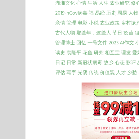
湖湘文化
心情
生活
人生
农业研究
修
2019-nCov病毒
福
易经
历史
周易
人物
亲情
管理
电影
小说
农业政策
乡村振
古代人物
那些年，这些人
节日
疫苗
管理博士
回忆
一号文件
2023
AI作文
读史
袁隆平
花鱼
研究
相互宝
理发
爱
日记
日常
新冠状病毒
故乡
心态
影评
评估
写字
光阴
传统
价值观
人才
乡愁