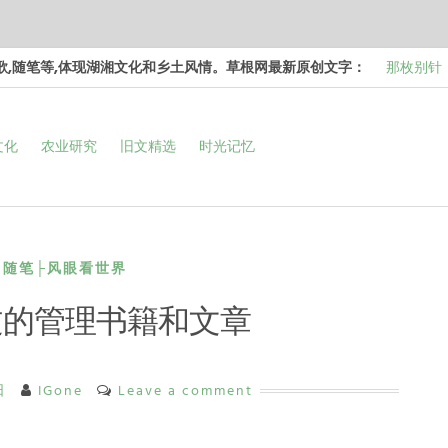
诗歌,随笔等,体现湖湘文化和乡土风情。草根网最新原创文字：
那枚别针
边，却…
梁冬 |…
文化
农业研究
旧文精选
时光记忆
和命…
梁冬 |…
次彻…
梁冬 |…
强的…
那面旗，
看的天…
随笔├风眼看世界
过的管理书籍和文章
日
IGone
Leave a comment