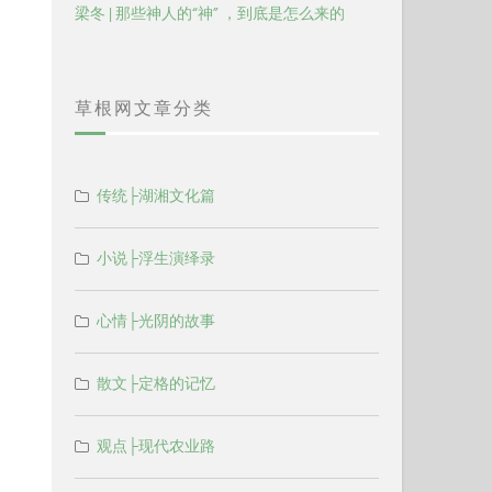
梁冬 | 那些神人的“神” ，到底是怎么来的
草根网文章分类
传统├湖湘文化篇
小说├浮生演绎录
心情├光阴的故事
散文├定格的记忆
观点├现代农业路