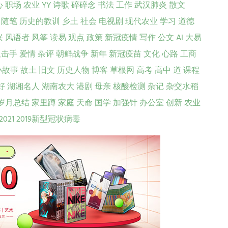
心
职场
农业
YY
诗歌
碎碎念
书法
工作
武汉肺炎
散文
随笔
历史的教训
乡土
社会
电视剧
现代农业
学习
道德
兴
风语者
风筝
读易
观点
政策
新冠疫情
写作
公文
AI
大易
狙击手
爱情
杂评
朝鲜战争
新年
新冠疫苗
文化
心路
工商
小故事
故土
旧文
历史人物
博客
草根网
高考
高中
道
课程
好
湖湘名人
湖南农大
港剧
母亲
核酸检测
杂记
杂交水稻
岁月总结
家里蹲
家庭
天命
国学
加强针
办公室
创新
农业
2021
2019新型冠状病毒