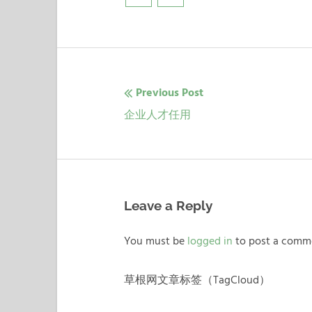
Previous Post
文
Previous
企业人才任用
章
post:
导
航
Leave a Reply
You must be
logged in
to post a comm
草根网文章标签（TagCloud）