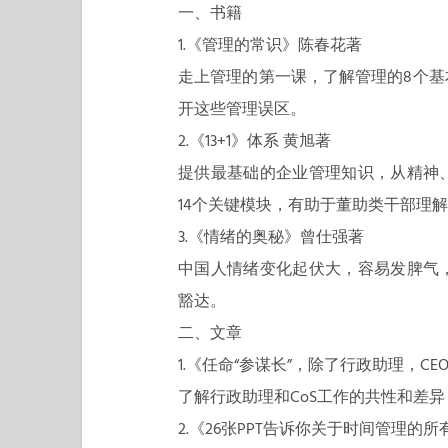
一、书籍
1.《管理的常识》陈春花著
走上管理的第一课，了解管理的8个
开这些管理误区。
2.《13+1》体系 黄旭著
提供最基础的企业管理知识，从精神
14个关键模块，有助于董助类干部理
3.《情绪的奥秘》曾仕强著
中国人情绪变化起伏大，容易发脾气
豁达。
二、文章
1.《任命“参谋长”，除了行政助理，CE
了解行政助理和CoS工作的共性和差
2.《26张PPT告诉你关于时间管理的