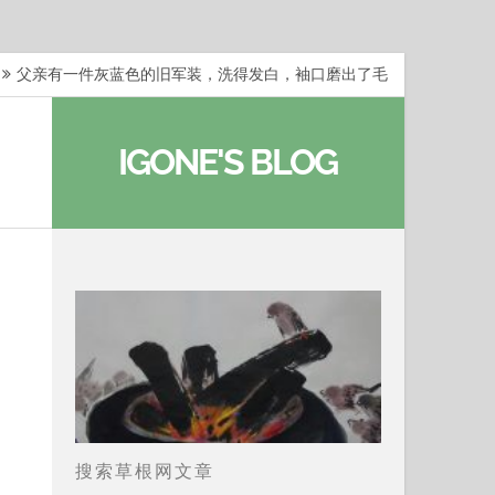
父亲有一件灰蓝色的旧军装，洗得发白，袖口磨出了毛
梁冬：当你愿意站在一个第三者的视角去看待自己的生活
IGONE'S BLOG
梁冬：有一些人在某个阶段掌握了第一性原理，完成了一
梁冬：总还有那么百分之一的人，既不努力，也没有那么
…
那面旗，那场热二十九度。 这个数字是我站上操场前
搜索草根网文章