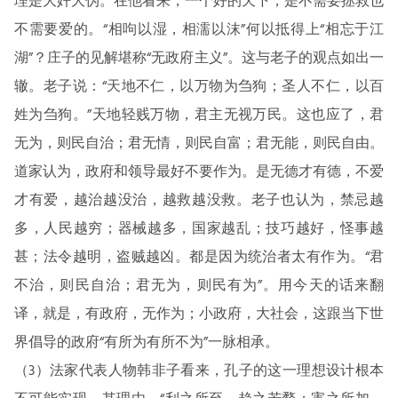
理是大奸大伪。在他看来，一个好的天下，是不需要拯救也
不需要爱的。“相呴以湿，相濡以沫”何以抵得上“相忘于江
湖”？庄子的见解堪称“无政府主义”。这与老子的观点如出一
辙。老子说：“天地不仁，以万物为刍狗；圣人不仁，以百
姓为刍狗。”天地轻贱万物，君主无视万民。这也应了，君
无为，则民自治；君无情，则民自富；君无能，则民自由。
道家认为，政府和领导最好不要作为。是无德才有德，不爱
才有爱，越治越没治，越救越没救。老子也认为，禁忌越
多，人民越穷；器械越多，国家越乱；技巧越好，怪事越
甚；法令越明，盗贼越凶。都是因为统治者太有作为。“君
不治，则民自治；君无为，则民有为”。用今天的话来翻
译，就是，有政府，无作为；小政府，大社会，这跟当下世
界倡导的政府“有所为有所不为”一脉相承。
（3）法家代表人物韩非子看来，孔子的这一理想设计根本