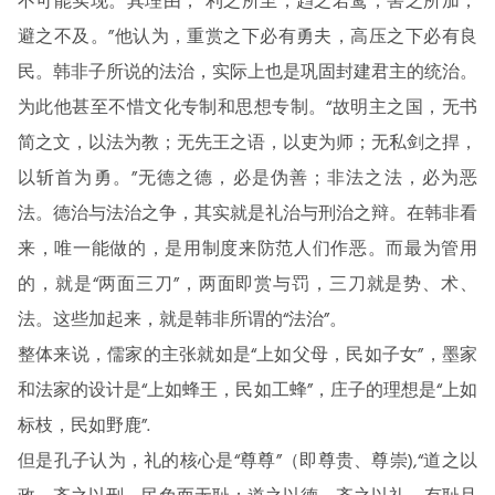
不可能实现。其理由，“利之所至，趋之若鹜；害之所加，
避之不及。”他认为，重赏之下必有勇夫，高压之下必有良
民。韩非子所说的法治，实际上也是巩固封建君主的统治。
为此他甚至不惜文化专制和思想专制。“故明主之国，无书
简之文，以法为教；无先王之语，以吏为师；无私剑之捍，
以斩首为勇。”无德之德，必是伪善；非法之法，必为恶
法。德治与法治之争，其实就是礼治与刑治之辩。在韩非看
来，唯一能做的，是用制度来防范人们作恶。而最为管用
的，就是“两面三刀”，两面即赏与罚，三刀就是势、术、
法。这些加起来，就是韩非所谓的“法治”。
整体来说，儒家的主张就如是“上如父母，民如子女”，墨家
和法家的设计是“上如蜂王，民如工蜂”，庄子的理想是“上如
标枝，民如野鹿”.
但是孔子认为，礼的核心是“尊尊”（即尊贵、尊崇),“道之以