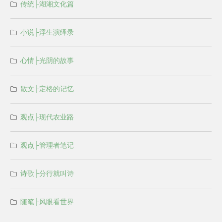
传统├湖湘文化篇
小说├浮生演绎录
心情├光阴的故事
散文├定格的记忆
观点├现代农业路
观点├管理者笔记
诗歌├分行就叫诗
随笔├风眼看世界