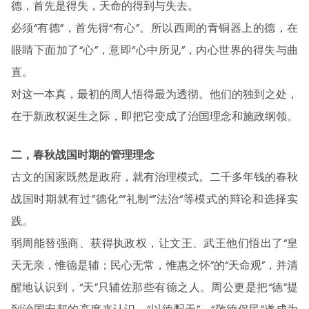
德，首先是得失，天命的得到与失去。
必须“有德”，首先得“有心”。所以西周的青铜器上的德，在
眼睛下面加了“心”，意即“心中所见”，内心世界的得失与曲
直。
对这一本真，最初的周人悟得最为透彻。他们的独到之处，
在于新政权诞生之际，即把它变成了治国理念和施政纲领。
二，春秋战国时期的管理理念
古文的国家既然是政府，就有治理模式。二千多年钱的春秋
战国时期就有过”德化“”礼制“”法治“等模式的辩论和选择实
践。
弱周能替强商、获得执政权，让文王、武王他们悟出了“皇
天无亲，惟德是辅；民心无常，惟惠之怀”的“天命观”，并清
醒地认识到，“天”只辅佐那些有德之人。周公更是把“德”提