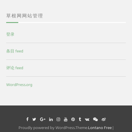
草根网网站管理
登录
条目 feed
评论 feed
WordPress.org
Facebook
Twitter
Google
Linkedin
Instagram
YouTube
Pinterest
Tumblr
VK
WeChat
Weibo
Plus
Proudly powered by WordPress.Theme:
Lontano Free
|