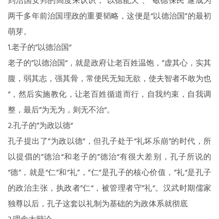
到治国安邦的高度来认识，“以德配天”、“敬德保民”遂成为
两千多年前治国理政的重要韬略，这便是“以德治国”的最初
萌芽。
1.老子的”以德治国“
老子的”以德治国“，就是政府让老百姓温饱，”虚其心，实其
腹，弱其志，强其骨，常使民无知无欲，使夫智者不敢为也
“，然后实施教化，让老百姓循道而行，自我约束，自我调
整，最后”为无为，则无不治“。
2.孔子的”为政以德“
孔子提出了”为政以德“，但孔子处于“礼坏乐崩”的时代，所
以提倡的”德治“和老子的”德治“有很大差别，孔子所说的
“德”，就是“仁”和“礼”，”仁“是孔子的核心价值，”礼“是孔子
的政治主张，执政者”仁“，被管理者守”礼“。汉武时期儒家
独尊以后，孔子这套以礼制为基础的为政体系就彻底