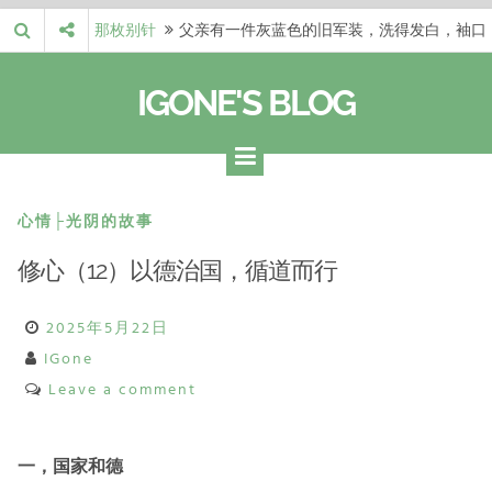
Skip
那枚别针
父亲有一件灰蓝色的旧军装，洗得发白，袖口
to
磨出了毛边，却…
梁冬 |…
梁冬：当你愿意站在一个第三者的视角去看待
content
IGONE'S BLOG
自己的生活和命…
梁冬 |…
梁冬：有一些人在某个阶段掌握了第一性原
理，完成了一次彻…
梁冬 |…
梁冬：总还有那么百分之一的人，既不努力，
也没有那么强的…
那面旗，…
那面旗，那场热二十九度。 这个数字是我站
心情├光阴的故事
上操场前看的天…
修心（12）以德治国，循道而行
2025年5月22日
IGone
Leave a comment
一，国家和德