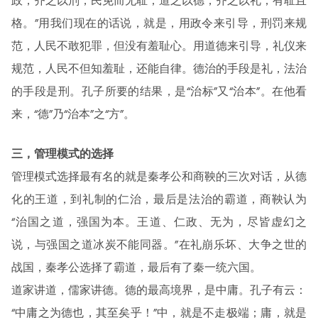
政，齐之以刑，民免而无耻；道之以德，齐之以礼，有耻且
格。”用我们现在的话说，就是，用政令来引导，刑罚来规
范，人民不敢犯罪，但没有羞耻心。用道德来引导，礼仪来
规范，人民不但知羞耻，还能自律。德治的手段是礼，法治
的手段是刑。孔子所要的结果，是“治标”又“治本”。在他看
来，“德”乃“治本”之“方”。
三，管理模式的选择
管理模式选择最有名的就是秦孝公和商鞅的三次对话，从德
化的王道，到礼制的仁治，最后是法治的霸道，商鞅认为
“治国之道，强国为本。王道、仁政、无为，尽皆虚幻之
说，与强国之道冰炭不能同器。”在礼崩乐坏、大争之世的
战国，秦孝公选择了霸道，最后有了秦一统六国。
道家讲道，儒家讲德。德的最高境界，是中庸。孔子有云：
“中庸之为德也，其至矣乎！”中，就是不走极端；庸，就是