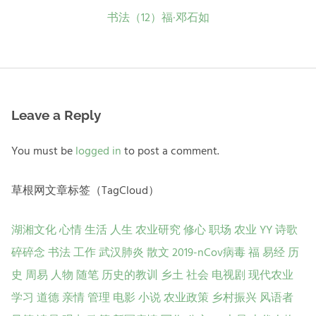
航
Next
书法（12）福·邓石如
post:
Leave a Reply
You must be
logged in
to post a comment.
草根网文章标签（TagCloud）
湖湘文化
心情
生活
人生
农业研究
修心
职场
农业
YY
诗歌
碎碎念
书法
工作
武汉肺炎
散文
2019-nCov病毒
福
易经
历
史
周易
人物
随笔
历史的教训
乡土
社会
电视剧
现代农业
学习
道德
亲情
管理
电影
小说
农业政策
乡村振兴
风语者