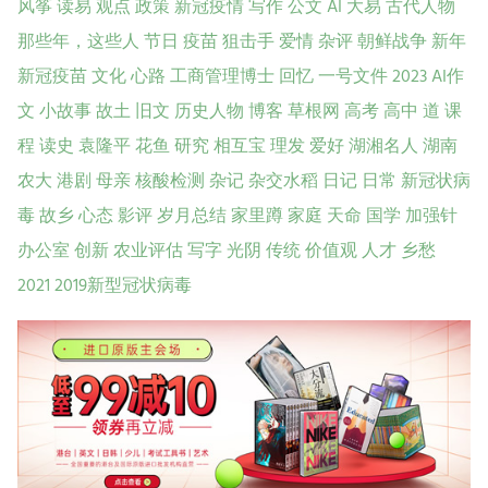
风筝
读易
观点
政策
新冠疫情
写作
公文
AI
大易
古代人物
那些年，这些人
节日
疫苗
狙击手
爱情
杂评
朝鲜战争
新年
新冠疫苗
文化
心路
工商管理博士
回忆
一号文件
2023
AI作
文
小故事
故土
旧文
历史人物
博客
草根网
高考
高中
道
课
程
读史
袁隆平
花鱼
研究
相互宝
理发
爱好
湖湘名人
湖南
农大
港剧
母亲
核酸检测
杂记
杂交水稻
日记
日常
新冠状病
毒
故乡
心态
影评
岁月总结
家里蹲
家庭
天命
国学
加强针
办公室
创新
农业评估
写字
光阴
传统
价值观
人才
乡愁
2021
2019新型冠状病毒