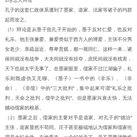
3.理念大辩论
孔子的这套仁政体系遭到了墨家、道家、法家等诸子的均群
起而攻之。
（1）辩论是从墨子批孔子开始的，墨子反对仁爱，也反对
礼乐。他主张兼爱。兼爱类似于西方人的博爱，主张不分男
女老少、亲疏远近、尊卑贵贱，都一视同仁。这样一来，诸
侯间就没有战争，大夫间就没有掠夺，庶民间就没有残害，
天下也就太平无事了。在墨家眼里，儒家不过江湖骗子，礼
乐则既虚伪又无聊。《墨子》一书中的《非乐》、《非
命》、《非儒》中的“三大批判”，集中起来可谓“礼乐之批
判，天命之批判，儒学之批判”。但是墨家兴衰太快，无法
撼动儒家的根基。
（2）墨家之后，儒家的主要对手是道家。对孔子的“德治”
主张，道家显然不苟同。庄子甚至极端地认为儒家和儒家伦