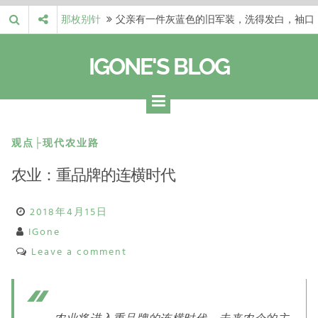
Skip
磨出了毛边，却…
梁冬 |…
梁冬：当你愿意站在一个第三者的视角去看待
to
自己的生活和命…
梁冬 |…
梁冬：有一些人在某个阶段掌握了第一性原
content
IGONE'S BLOG
理，完成了一次彻…
梁冬 |…
梁冬：总还有那么百分之一的人，既不努力，
也没有那么强的…
那面旗，…
那面旗，那场热二十九度。 这个数字是我站
上操场前看的天…
观点├现代农业路
农业：重品牌的连横时代
2018年4月15日
IGone
Leave a comment