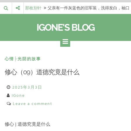
Skip
那枚别针
父亲有一件灰蓝色的旧军装，洗得发白，袖口
to
磨出了毛边，却…
梁冬 |…
梁冬：当你愿意站在一个第三者的视角去看待
content
IGONE'S BLOG
自己的生活和命…
梁冬 |…
梁冬：有一些人在某个阶段掌握了第一性原
理，完成了一次彻…
梁冬 |…
梁冬：总还有那么百分之一的人，既不努力，
也没有那么强的…
那面旗，…
那面旗，那场热二十九度。 这个数字是我站
心情├光阴的故事
上操场前看的天…
修心（09）道德究竟是什么
2025年3月3日
IGone
Leave a comment
修心 | 道德究竟是什么