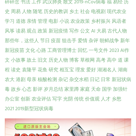
碎碎念
书法
工作
武汉肺炎
散文
2019-nCov病毒
福
易经
历
史
周易
人物
随笔
历史的教训
乡土
社会
电视剧
现代农业
学习
道德
亲情
管理
电影
小说
农业政策
乡村振兴
风语者
风筝
读易
观点
政策
新冠疫情
写作
公文
AI
大易
古代人物
那些年，这些人
节日
疫苗
狙击手
爱情
杂评
朝鲜战争
新年
新冠疫苗
文化
心路
工商管理博士
回忆
一号文件
2023
AI作
文
小故事
故土
旧文
历史人物
博客
草根网
高考
高中
道
课
程
读史
袁隆平
花鱼
研究
相互宝
理发
爱好
湖湘名人
湖南
农大
港剧
母亲
核酸检测
杂记
杂交水稻
日记
日常
新冠状病
毒
故乡
心态
影评
岁月总结
家里蹲
家庭
天命
国学
加强针
办公室
创新
农业评估
写字
光阴
传统
价值观
人才
乡愁
2021
2019新型冠状病毒