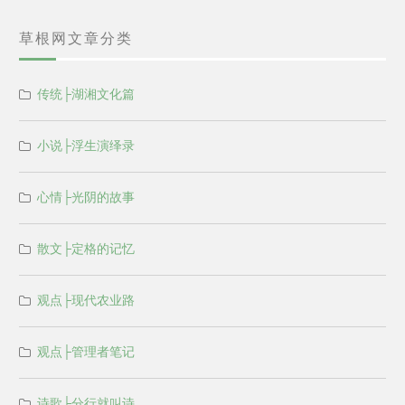
草根网文章分类
传统├湖湘文化篇
小说├浮生演绎录
心情├光阴的故事
散文├定格的记忆
观点├现代农业路
观点├管理者笔记
诗歌├分行就叫诗