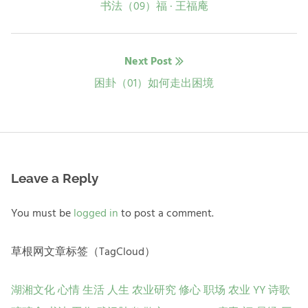
章
Previous
书法（09）福 · 王福庵
post:
导
Next Post
航
Next
困卦（01）如何走出困境
post:
Leave a Reply
You must be
logged in
to post a comment.
草根网文章标签（TagCloud）
湖湘文化
心情
生活
人生
农业研究
修心
职场
农业
YY
诗歌