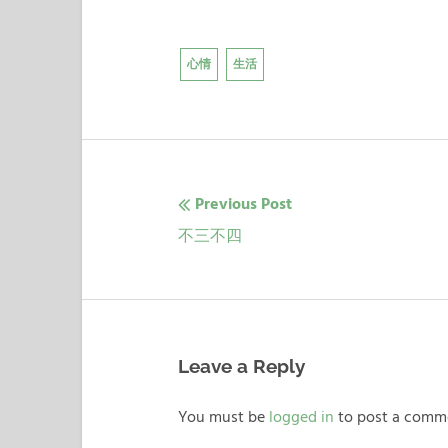
心情
生活
Previous Post
文
Previous
不三不四
章
post:
导
航
Leave a Reply
You must be
logged in
to post a comm