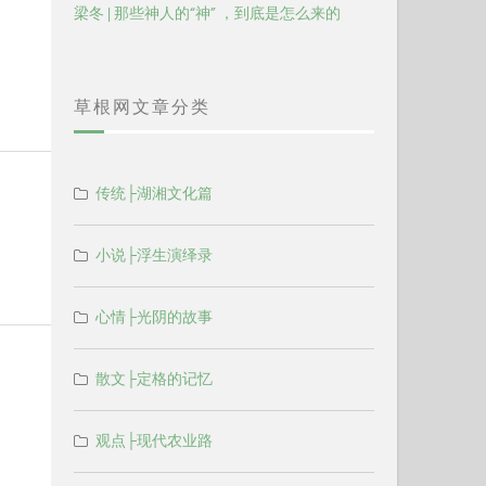
梁冬 | 那些神人的“神” ，到底是怎么来的
草根网文章分类
传统├湖湘文化篇
小说├浮生演绎录
心情├光阴的故事
散文├定格的记忆
观点├现代农业路