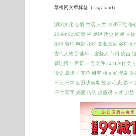
草根网文章标签（TagCloud）
湖湘文化
心情
生活
人生
农业研究
修
2019-nCov病毒
福
易经
历史
周易
人物
亲情
管理
电影
小说
农业政策
乡村振
古代人物
那些年，这些人
节日
疫苗
管理博士
回忆
一号文件
2023
AI作文
读史
袁隆平
花鱼
研究
相互宝
理发
爱
日记
日常
新冠状病毒
故乡
心态
影评
评估
写字
光阴
传统
价值观
人才
乡愁