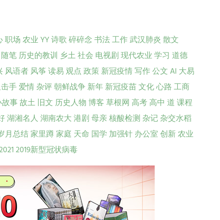
心
职场
农业
YY
诗歌
碎碎念
书法
工作
武汉肺炎
散文
随笔
历史的教训
乡土
社会
电视剧
现代农业
学习
道德
兴
风语者
风筝
读易
观点
政策
新冠疫情
写作
公文
AI
大易
狙击手
爱情
杂评
朝鲜战争
新年
新冠疫苗
文化
心路
工商
小故事
故土
旧文
历史人物
博客
草根网
高考
高中
道
课程
好
湖湘名人
湖南农大
港剧
母亲
核酸检测
杂记
杂交水稻
岁月总结
家里蹲
家庭
天命
国学
加强针
办公室
创新
农业
2021
2019新型冠状病毒