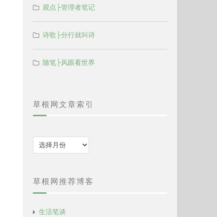
观点├管理者笔记
诗歌├分行就叫诗
随笔├风眼看世界
草根网文章索引
归
档
草根网推荐博客
生活笔谈