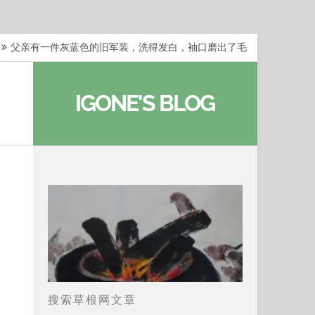
父亲有一件灰蓝色的旧军装，洗得发白，袖口磨出了毛
梁冬：当你愿意站在一个第三者的视角去看待自己的生活
IGONE'S BLOG
梁冬：有一些人在某个阶段掌握了第一性原理，完成了一
梁冬：总还有那么百分之一的人，既不努力，也没有那么
…
那面旗，那场热二十九度。 这个数字是我站上操场前
搜索草根网文章