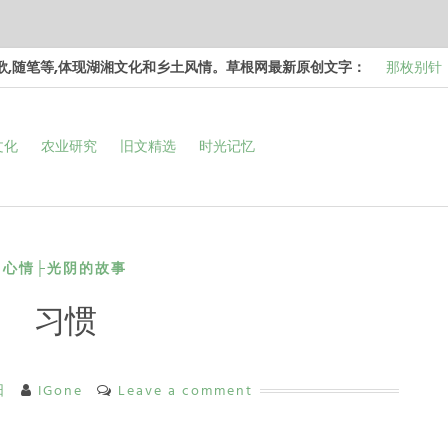
诗歌,随笔等,体现湖湘文化和乡土风情。草根网最新原创文字：
那枚别针
边，却…
梁冬 |…
文化
农业研究
旧文精选
时光记忆
和命…
梁冬 |…
次彻…
梁冬 |…
强的…
那面旗，
看的天…
心情├光阴的故事
习惯
日
IGone
Leave a comment