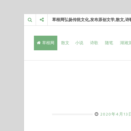
Skip
草根网弘扬传统文化,发布原创文学,散文,
to
content
草根网
散文
小说
诗歌
随笔
湖湘
2020年4月13