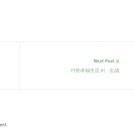
Next Post
Next
YY的幸福生活 81、乱战
post:
ent.