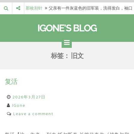
Skip
那枚别针
父亲有一件灰蓝色的旧军装，洗得发白，袖口
to
磨出了毛边，却…
梁冬 |…
梁冬：当你愿意站在一个第三者的视角去看待
content
IGONE'S BLOG
自己的生活和命…
梁冬 |…
梁冬：有一些人在某个阶段掌握了第一性原
理，完成了一次彻…
梁冬 |…
梁冬：总还有那么百分之一的人，既不努力，
标签：
旧文
也没有那么强的…
那面旗，…
那面旗，那场热二十九度。 这个数字是我站
上操场前看的天…
复活
2026年3月27日
IGone
Leave a comment