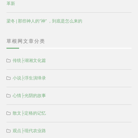
革新
梁冬 | 那些神人的“神” ，到底是怎么来的
草根网文章分类
传统├湖湘文化篇
小说├浮生演绎录
心情├光阴的故事
散文├定格的记忆
观点├现代农业路