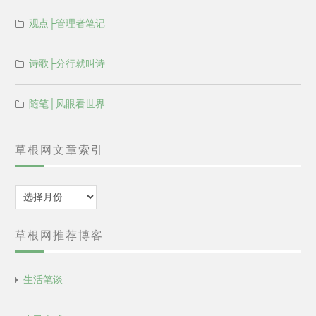
观点├管理者笔记
诗歌├分行就叫诗
随笔├风眼看世界
草根网文章索引
归
档
草根网推荐博客
生活笔谈