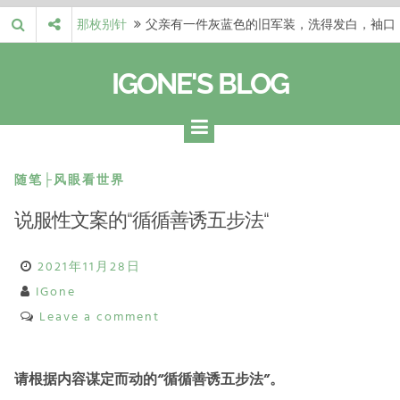
Skip
那枚别针
父亲有一件灰蓝色的旧军装，洗得发白，袖口
to
磨出了毛边，却…
梁冬 |…
梁冬：当你愿意站在一个第三者的视角去看待
content
IGONE'S BLOG
自己的生活和命…
梁冬 |…
梁冬：有一些人在某个阶段掌握了第一性原
理，完成了一次彻…
梁冬 |…
梁冬：总还有那么百分之一的人，既不努力，
也没有那么强的…
那面旗，…
那面旗，那场热二十九度。 这个数字是我站
随笔├风眼看世界
上操场前看的天…
说服性文案的“循循善诱五步法“
2021年11月28日
IGone
Leave a comment
请根据内容谋定而动的“循循善诱五步法”。