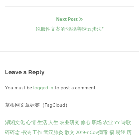
post:
导
Next Post
航
Next
说服性文案的“循循善诱五步法“
post:
Leave a Reply
You must be
logged in
to post a comment.
草根网文章标签（TagCloud）
湖湘文化
心情
生活
人生
农业研究
修心
职场
农业
YY
诗歌
碎碎念
书法
工作
武汉肺炎
散文
2019-nCov病毒
福
易经
历