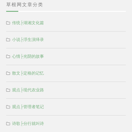
草根网文章分类
传统├湖湘文化篇
小说├浮生演绎录
心情├光阴的故事
散文├定格的记忆
观点├现代农业路
观点├管理者笔记
诗歌├分行就叫诗