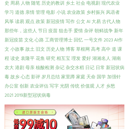
史
周易
人物
随笔
历史的教训
乡土
社会
电视剧
现代农业
学习
道德
亲情
管理
电影
小说
农业政策
乡村振兴
风语者
风筝
读易
观点
政策
新冠疫情
写作
公文
AI
大易
古代人物
那些年，这些人
节日
疫苗
狙击手
爱情
杂评
朝鲜战争
新年
新冠疫苗
文化
心路
工商管理博士
回忆
一号文件
2023
AI作
文
小故事
故土
旧文
历史人物
博客
草根网
高考
高中
道
课
程
读史
袁隆平
花鱼
研究
相互宝
理发
爱好
湖湘名人
湖南
农大
港剧
母亲
核酸检测
杂记
杂交水稻
日记
日常
新冠状病
毒
故乡
心态
影评
岁月总结
家里蹲
家庭
天命
国学
加强针
办公室
创新
农业评估
写字
光阴
传统
价值观
人才
乡愁
2021
2019新型冠状病毒