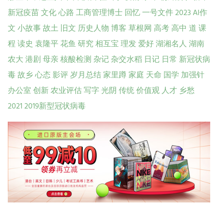
新冠疫苗
文化
心路
工商管理博士
回忆
一号文件
2023
AI作
文
小故事
故土
旧文
历史人物
博客
草根网
高考
高中
道
课
程
读史
袁隆平
花鱼
研究
相互宝
理发
爱好
湖湘名人
湖南
农大
港剧
母亲
核酸检测
杂记
杂交水稻
日记
日常
新冠状病
毒
故乡
心态
影评
岁月总结
家里蹲
家庭
天命
国学
加强针
办公室
创新
农业评估
写字
光阴
传统
价值观
人才
乡愁
2021
2019新型冠状病毒