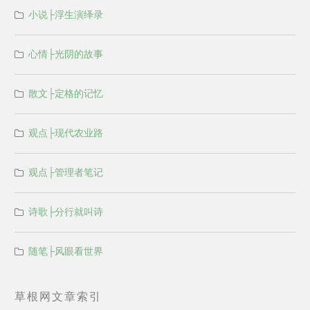
小说├浮生演绎录
心情├光阴的故事
散文├定格的记忆
观点├现代农业路
观点├管理者笔记
诗歌├分行就叫诗
随笔├风眼看世界
草根网文章索引