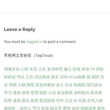
post:
Leave a Reply
You must be
logged in
to post a comment.
草根网文章标签（TagCloud）
湖湘文化
心情
生活
人生
农业研究
修心
职场
农业
YY
诗歌
碎碎念
书法
工作
武汉肺炎
散文
2019-nCov病毒
福
易经
历
史
周易
人物
随笔
历史的教训
乡土
社会
电视剧
现代农业
学习
道德
亲情
管理
电影
小说
农业政策
乡村振兴
风语者
风筝
读易
观点
政策
新冠疫情
写作
公文
AI
大易
古代人物
那些年，这些人
节日
疫苗
狙击手
爱情
杂评
朝鲜战争
新年