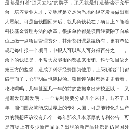
是都是打着“顶天立地”的牌子，顶天就是打造基础研究平
台，培养专业人才，立地就是立足为当地的经济发展做出重
大贡献。可是当钱圈回来后，就几角钱花在了项目上？随着
科技基金管理办法的改革，很多单位都是项目经费除了向单
位上缴一点项目管理费外，其余都归课题组所有，更有单位
规定每申报一个项目，申报人可以私人可分得百分之二十。
余下的钱嘿嘿，平常大家能报的都拿来报销。科研项目缺乏
第三方的监督，造成了科研经费挪为他用，上级职能部门都
碍于面子，心里明白也装糊涂。项目评估时都是走走看看，
吃吃喝喝，几年甚至几十年的前的数据拿出来校正以下，又
是新发现新发明，一个专利硬要分成几个来报，出不了几
年，咱们国家就能成世界上的专利大国，可是能转化为生产
力的我想应该没有几个，每年那么几本厚厚的专利公告，可
是市场上有多少新产品呢？出现的新产品还都是仿冒国外