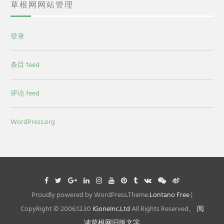
草根网网站管理
登录
条目 feed
评论 feed
WordPress.org
Facebook
Twitter
Google
Linkedin
Instagram
YouTube
Pinterest
Tumblr
VK
WeChat
Weibo
Plus
Proudly powered by WordPress.Theme:
Lontano Free
|
CopyRight © 2006.12.30
IGoneInc.Ltd
All Rights Reserved。
阅
读草根网旧版文字