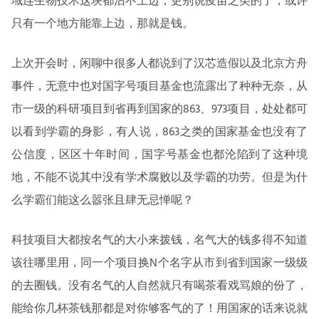
域连生物技术这块都沾不上边，更别说疫苗之类的了，或许
只有一个地方能靠上边，那就是钱。
上次开会时，闲聊中很多人都说到了汉芯造假以及北京方舟
事件，无意中也对国字号项目基金也流露出了种种无奈，从
市一级的科研项目到省再到国家的863、973项目，处处都可
以看到学霸的身影，有人说，863之类的国家基金也没有了
公信度，区区十年时间，国字号基金也都沦陷到了这种境
地，不能不说其中没有学术腐败以及学霸的功劳。但是为什
么学霸们能这么嚣张且肆无忌惮呢？
科技项目大都按名气的大小来拨钱，名气大的钱多得不知道
该往哪里用，同一个项目换N个名字从市到省到国家一级级
的去圈钱。没有名气的人自然就只有喝茶看戏骂娘的份了，
能给你几杯茶钱那都是对你够客气的了！用国家的话来说就