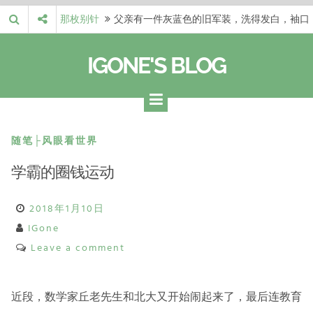
Skip
那枚别针
父亲有一件灰蓝色的旧军装，洗得发白，袖口
to
磨出了毛边，却…
梁冬 |…
梁冬：当你愿意站在一个第三者的视角去看待
content
IGONE'S BLOG
自己的生活和命…
梁冬 |…
梁冬：有一些人在某个阶段掌握了第一性原
理，完成了一次彻…
梁冬 |…
梁冬：总还有那么百分之一的人，既不努力，
也没有那么强的…
那面旗，…
那面旗，那场热二十九度。 这个数字是我站
随笔├风眼看世界
上操场前看的天…
学霸的圈钱运动
2018年1月10日
IGone
Leave a comment
近段，数学家丘老先生和北大又开始闹起来了，最后连教育