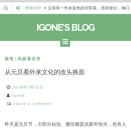
Skip
那枚别针
父亲有一件灰蓝色的旧军装，洗得发白，袖口
to
磨出了毛边，却…
梁冬 |…
梁冬：当你愿意站在一个第三者的视角去看待
content
IGONE'S BLOG
自己的生活和命…
梁冬 |…
梁冬：有一些人在某个阶段掌握了第一性原
理，完成了一次彻…
梁冬 |…
梁冬：总还有那么百分之一的人，既不努力，
也没有那么强的…
那面旗，…
那面旗，那场热二十九度。 这个数字是我站
随笔├风眼看世界
上操场前看的天…
从元旦看外来文化的改头换面
2018年1月10日
IGone
Leave a comment
昨天是元旦节，大部分短信、微信都是说新年快乐，也有人