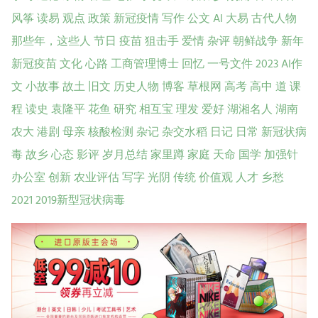
风筝
读易
观点
政策
新冠疫情
写作
公文
AI
大易
古代人物
那些年，这些人
节日
疫苗
狙击手
爱情
杂评
朝鲜战争
新年
新冠疫苗
文化
心路
工商管理博士
回忆
一号文件
2023
AI作
文
小故事
故土
旧文
历史人物
博客
草根网
高考
高中
道
课
程
读史
袁隆平
花鱼
研究
相互宝
理发
爱好
湖湘名人
湖南
农大
港剧
母亲
核酸检测
杂记
杂交水稻
日记
日常
新冠状病
毒
故乡
心态
影评
岁月总结
家里蹲
家庭
天命
国学
加强针
办公室
创新
农业评估
写字
光阴
传统
价值观
人才
乡愁
2021
2019新型冠状病毒