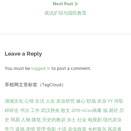
Next Post
航
Next
戏说扩招与国民教育
post:
Leave a Reply
You must be
logged in
to post a comment.
草根网文章标签（TagCloud）
湖湘文化
心情
生活
人生
农业研究
修心
职场
农业
YY
诗歌
碎碎念
书法
工作
武汉肺炎
散文
2019-nCov病毒
福
易经
历
史
周易
人物
随笔
历史的教训
乡土
社会
电视剧
现代农业
学习
道德
亲情
管理
电影
小说
农业政策
乡村振兴
风语者