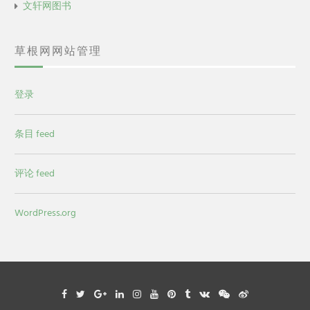
文轩网图书
草根网网站管理
登录
条目 feed
评论 feed
WordPress.org
Facebook
Twitter
Google
Linkedin
Instagram
YouTube
Pinterest
Tumblr
VK
WeChat
Weibo
Plus