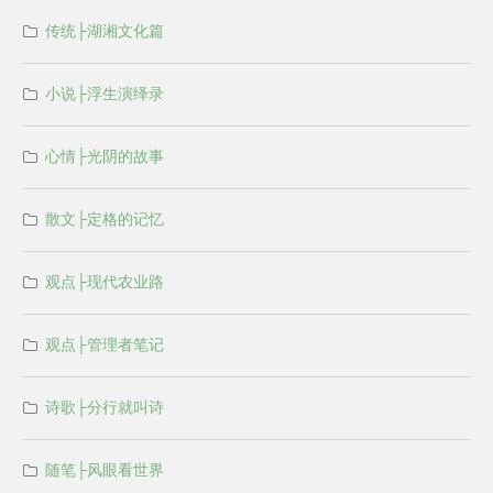
传统├湖湘文化篇
小说├浮生演绎录
心情├光阴的故事
散文├定格的记忆
观点├现代农业路
观点├管理者笔记
诗歌├分行就叫诗
随笔├风眼看世界