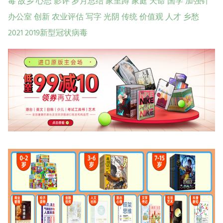
毒
故乡
心态
影评
岁月总结
家里蹲
家庭
天命
国学
加强针
办公室
创新
农业评估
写字
光阴
传统
价值观
人才
乡愁
2021
2019新型冠状病毒