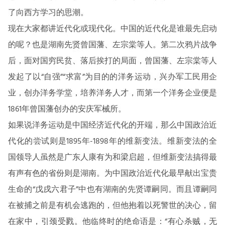
了向西方学习的思潮。
现在大家都讲近代化或现代化。中国的近代化是谁最先启动
的呢？也是湖南先贤曾国藩、左宗棠等人。第二次鸦片战争
后，面对国穷民贫、落后挨打的局面，曾国藩、左宗棠等人
发起了以“自强”“求富”为目的的洋务运动，兴办军工民用企
业，创办洋务学堂，培养洋务人才，而第一个洋务企业便是
1861年曾国藩创办的安庆军械所。
如果说洋务运动是中国经济近代化的开端，那么中国政治近
代化的尝试则是1895年-1898年的维新变法。维新变法的全
国领导人虽然是广东人康有为和梁启超，但维新变法搞得最
有声有色的省份则是湖南。为中国政治近代化最早献出宝贵
生命的“戊戌六君子”中也有湖南的先贤谭嗣同。而且谭嗣同
在被捕之前是有机会逃跑的，但他抱着以死警世的决心，留
在家中，引颈受戮。他临终时的绝命语是：“有心杀贼，无