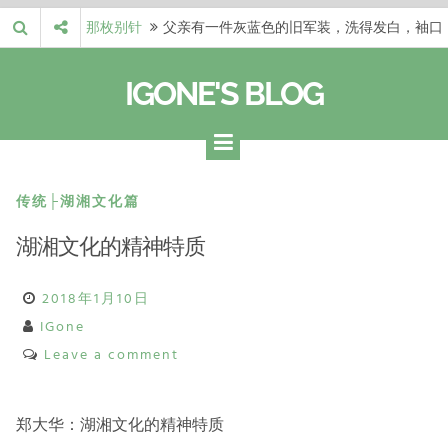
Skip
那枚别针
父亲有一件灰蓝色的旧军装，洗得发白，袖口
to
磨出了毛边，却…
梁冬 |…
梁冬：当你愿意站在一个第三者的视角去看待
content
IGONE'S BLOG
自己的生活和命…
梁冬 |…
梁冬：有一些人在某个阶段掌握了第一性原
理，完成了一次彻…
梁冬 |…
梁冬：总还有那么百分之一的人，既不努力，
也没有那么强的…
那面旗，…
那面旗，那场热二十九度。 这个数字是我站
传统├湖湘文化篇
上操场前看的天…
湖湘文化的精神特质
2018年1月10日
IGone
Leave a comment
郑大华：湖湘文化的精神特质