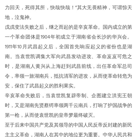
力回天，死得其所，快哉快哉！”其大无畏精神，可谓惊天
地，泣鬼神。
戊戌变法失败之后，继之而起的是辛亥革命。国内成立的第
一个革命团体是1904年初成立于湖南省会长沙的华兴会。
1911年10月武昌起义后，全国首先响应起义的省份也是湖
南。当袁世凯调集大军向武昌发动进攻、革命岌岌可危之
时，是湖南人黄兴从上海赶到武昌前线，出任革命军总司
令，率领一旅湖南兵，抵抗清军的进攻，从而使革命转危为
安，保住了武昌起义的胜利果实。
辛亥革命失败后，当袁世凯复辟帝制、企图建立洪宪王朝
时，又是湖南先贤蔡锷率领两千云南兵，打响了护国战争的
第一枪，从而使袁世凯的皇帝梦最终破灭。
至于后来中国共产党及其领导的中国人民反帝反封建的新民
主主义革命，湖南人在其中的地位更为重要。中华人民共和