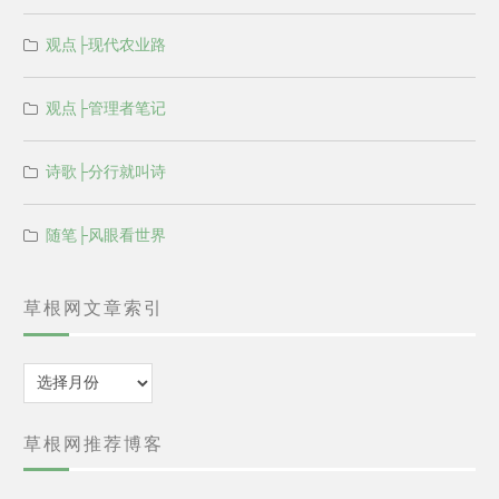
观点├现代农业路
观点├管理者笔记
诗歌├分行就叫诗
随笔├风眼看世界
草根网文章索引
归
档
草根网推荐博客