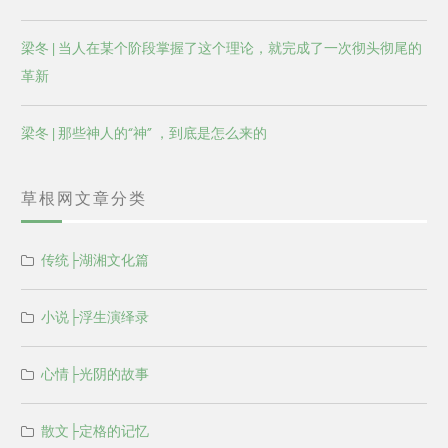
梁冬 | 当人在某个阶段掌握了这个理论，就完成了一次彻头彻尾的
革新
梁冬 | 那些神人的“神” ，到底是怎么来的
草根网文章分类
传统├湖湘文化篇
小说├浮生演绎录
心情├光阴的故事
散文├定格的记忆