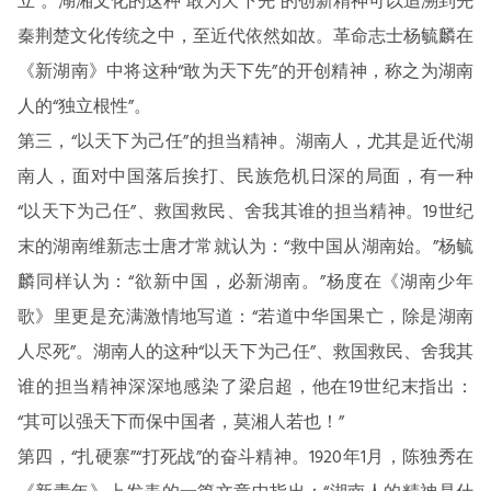
立”。湖湘文化的这种“敢为天下先”的创新精神可以追溯到先
秦荆楚文化传统之中，至近代依然如故。革命志士杨毓麟在
《新湖南》中将这种“敢为天下先”的开创精神，称之为湖南
人的“独立根性”。
第三，“以天下为己任”的担当精神。湖南人，尤其是近代湖
南人，面对中国落后挨打、民族危机日深的局面，有一种
“以天下为己任”、救国救民、舍我其谁的担当精神。19世纪
末的湖南维新志士唐才常就认为：“救中国从湖南始。”杨毓
麟同样认为：“欲新中国，必新湖南。”杨度在《湖南少年
歌》里更是充满激情地写道：“若道中华国果亡，除是湖南
人尽死”。湖南人的这种“以天下为己任”、救国救民、舍我其
谁的担当精神深深地感染了梁启超，他在19世纪末指出：
“其可以强天下而保中国者，莫湘人若也！”
第四，“扎硬寨”“打死战”的奋斗精神。1920年1月，陈独秀在