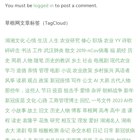
You must be
logged in
to post a comment.
草根网文章标签（TagCloud）
湖湘文化
心情
生活
人生
农业研究
修心
职场
农业
YY
诗歌
碎碎念
书法
工作
武汉肺炎
散文
2019-nCov病毒
福
易经
历
史
周易
人物
随笔
历史的教训
乡土
社会
电视剧
现代农业
学习
道德
亲情
管理
电影
小说
农业政策
乡村振兴
风语者
风筝
读易
观点
政策
新冠疫情
写作
公文
AI
大易
古代人物
那些年，这些人
节日
疫苗
狙击手
爱情
杂评
朝鲜战争
新年
新冠疫苗
文化
心路
工商管理博士
回忆
一号文件
2023
AI作
文
小故事
故土
旧文
历史人物
博客
草根网
高考
高中
道
课
程
读史
袁隆平
花鱼
研究
相互宝
理发
爱好
湖湘名人
湖南
农大
港剧
母亲
核酸检测
杂记
杂交水稻
日记
日常
新冠状病