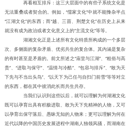
再看相互排斥：这三大层面中的有些子系统文化是
无法重叠或者契合的。例如，“儒家文化”中就不能搀杂半点
“江湖文化”的东西；而“越、三苗、荆楚文化”在历史上从来
就没有成为政治或者文化意义上的“主流文化”等等。
湖湘文化正是上述所有文化特质所构成的一个多层
次、多侧面的复杂矛盾、优劣共生的复合体。其内涵是复杂
的有时甚至是矛盾的。前文所述之“庙堂与江湖”、“粗俗与高
贵”、“进取与保守”、“温情与冷酷”、“包容与排斥”、“敢为天
下先与不当出头鸟”、“以天下为己任与自扫门前雪”等等对立
的东西，都在其中彼消此长而共生共存。
当我们认识到这些以后，就可以理解为何湖湘文化
既可以孕育出具有积极进取、敢为天下先精神的人物，又可
以孕育出保守落后、愚昧无知的人物来；更可以理解为何在
近代以降的中国历史发展进程中湖南人独领风骚，而湖南在