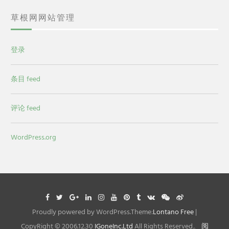
草根网网站管理
登录
条目 feed
评论 feed
WordPress.org
Facebook
Twitter
Google
Linkedin
Instagram
YouTube
Pinterest
Tumblr
VK
WeChat
Weibo
Plus
Proudly powered by WordPress.Theme:
Lontano Free
|
CopyRight © 2006.12.30
IGoneInc.Ltd
All Rights Reserved。
阅