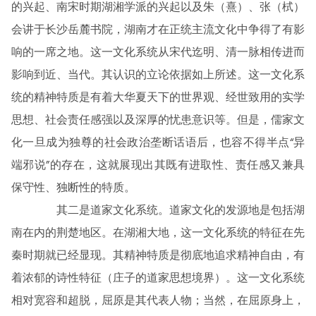
的兴起、南宋时期湖湘学派的兴起以及朱（熹）、张（栻）
会讲于长沙岳麓书院，湖南才在正统主流文化中争得了有影
响的一席之地。这一文化系统从宋代迄明、清一脉相传进而
影响到近、当代。其认识的立论依据如上所述。这一文化系
统的精神特质是有着大华夏天下的世界观、经世致用的实学
思想、社会责任感强以及深厚的忧患意识等。但是，儒家文
化一旦成为独尊的社会政治垄断话语后，也容不得半点“异
端邪说”的存在，这就展现出其既有进取性、责任感又兼具
保守性、独断性的特质。
其二是道家文化系统。道家文化的发源地是包括湖
南在内的荆楚地区。在湖湘大地，这一文化系统的特征在先
秦时期就已经显现。其精神特质是彻底地追求精神自由，有
着浓郁的诗性特征（庄子的道家思想境界）。这一文化系统
相对宽容和超脱，屈原是其代表人物；当然，在屈原身上，