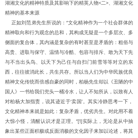
湖湘文化的精神特质及其影响下的精英人物<二>、湖湘文化
精神的基本来源
正如刘范弟先生所说的：“文化精神作为一个社会群体的
精神取向和行为观念的总和，其构成无疑是一个多层次、多
侧面的复合体，其内涵是复杂的有时甚至是矛盾的：粗俗与
高贵、进取与保守、温情与冷酷、包容与排斥、敢为天下先
与不当出头鸟、以天下为己任与自扫门前雪等等对立的东
西，往往彼消此长，共生共存。所以当人们为中华民族优良
精神文化传统而倍感自豪的同时，柏杨先生却以《丑陋的中
国人》一书给我们兜头一桶冷水，让人不知所从，以致有人
对柏杨大加指责，说其迹近于‘卖国’。其实冷静思考一下，
文化精神本来就是如此：复杂矛盾，优劣共生。对此用不着
大惊小怪，清醒认识才是正理。”[1]实际上，无论是从中抽
象出某些正面积极或反面消极的文化因子来加以论述，将其