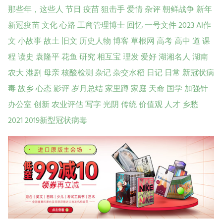
那些年，这些人
节日
疫苗
狙击手
爱情
杂评
朝鲜战争
新年
新冠疫苗
文化
心路
工商管理博士
回忆
一号文件
2023
AI作
文
小故事
故土
旧文
历史人物
博客
草根网
高考
高中
道
课
程
读史
袁隆平
花鱼
研究
相互宝
理发
爱好
湖湘名人
湖南
农大
港剧
母亲
核酸检测
杂记
杂交水稻
日记
日常
新冠状病
毒
故乡
心态
影评
岁月总结
家里蹲
家庭
天命
国学
加强针
办公室
创新
农业评估
写字
光阴
传统
价值观
人才
乡愁
2021
2019新型冠状病毒