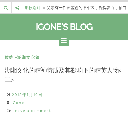
Skip
那枚别针
父亲有一件灰蓝色的旧军装，洗得发白，袖口
to
磨出了毛边，却…
梁冬 |…
梁冬：当你愿意站在一个第三者的视角去看待
content
IGONE'S BLOG
自己的生活和命…
梁冬 |…
梁冬：有一些人在某个阶段掌握了第一性原
理，完成了一次彻…
梁冬 |…
梁冬：总还有那么百分之一的人，既不努力，
也没有那么强的…
那面旗，…
那面旗，那场热二十九度。 这个数字是我站
传统├湖湘文化篇
上操场前看的天…
湖湘文化的精神特质及其影响下的精英人物<
二>
2018年1月10日
IGone
Leave a comment