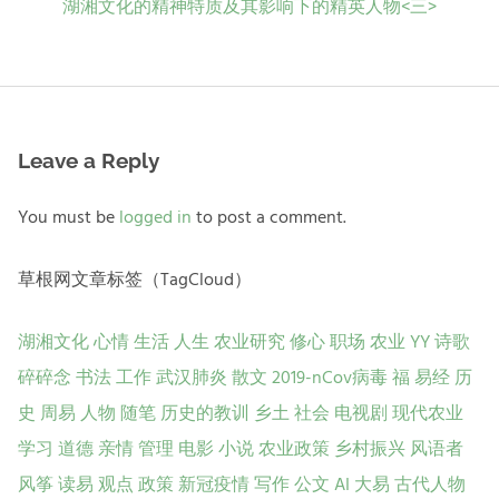
Next
湖湘文化的精神特质及其影响下的精英人物<三>
post:
Leave a Reply
You must be
logged in
to post a comment.
草根网文章标签（TagCloud）
湖湘文化
心情
生活
人生
农业研究
修心
职场
农业
YY
诗歌
碎碎念
书法
工作
武汉肺炎
散文
2019-nCov病毒
福
易经
历
史
周易
人物
随笔
历史的教训
乡土
社会
电视剧
现代农业
学习
道德
亲情
管理
电影
小说
农业政策
乡村振兴
风语者
风筝
读易
观点
政策
新冠疫情
写作
公文
AI
大易
古代人物