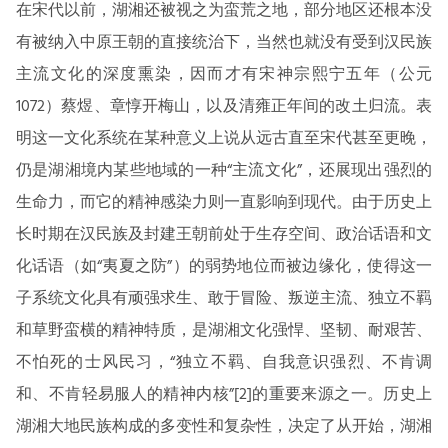
在宋代以前，湖湘还被视之为蛮荒之地，部分地区还根本没
有被纳入中原王朝的直接统治下，当然也就没有受到汉民族
主流文化的深度熏染，因而才有宋神宗熙宁五年（公元
1072）蔡煜、章惇开梅山，以及清雍正年间的改土归流。表
明这一文化系统在某种意义上说从远古直至宋代甚至更晚，
仍是湖湘境内某些地域的一种“主流文化”，还展现出强烈的
生命力，而它的精神感染力则一直影响到现代。由于历史上
长时期在汉民族及封建王朝前处于生存空间、政治话语和文
化话语（如“夷夏之防”）的弱势地位而被边缘化，使得这一
子系统文化具有顽强求生、敢于冒险、叛逆主流、独立不羁
和草野蛮横的精神特质，是湖湘文化强悍、坚韧、耐艰苦、
不怕死的士风民习，“独立不羁、自我意识强烈、不肯调
和、不肯轻易服人的精神内核”[2]的重要来源之一。历史上
湖湘大地民族构成的多变性和复杂性，决定了从开始，湖湘