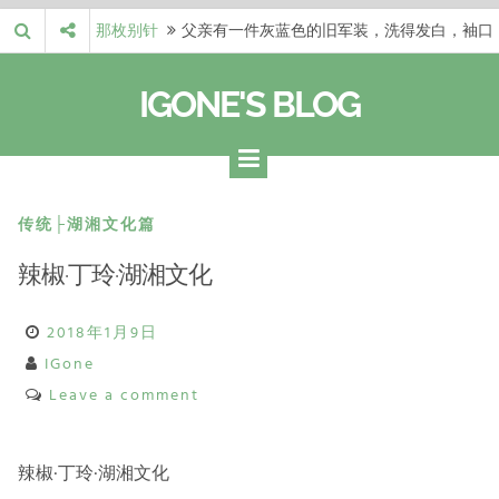
Skip
那枚别针
父亲有一件灰蓝色的旧军装，洗得发白，袖口
to
磨出了毛边，却…
梁冬 |…
梁冬：当你愿意站在一个第三者的视角去看待
content
IGONE'S BLOG
自己的生活和命…
梁冬 |…
梁冬：有一些人在某个阶段掌握了第一性原
理，完成了一次彻…
梁冬 |…
梁冬：总还有那么百分之一的人，既不努力，
也没有那么强的…
那面旗，…
那面旗，那场热二十九度。 这个数字是我站
传统├湖湘文化篇
上操场前看的天…
辣椒·丁玲·湖湘文化
2018年1月9日
IGone
Leave a comment
辣椒·丁玲·湖湘文化