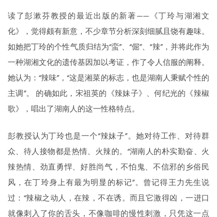
读了彭漱芬教授的最近出版的新著——《丁玲与湖湘文
化》，觉得颇有新意，不少章节分析深刻细腻且饶有趣味。
如她把丁玲的个性气质归结为“蛮”、“倔”、“辣”，并将此作为
一种湖湘文化的遗传基因加以考证，作了令人信服的阐释。
她认为：“辣味”，“这是湘菜的标志，也是湖南人秉赋个性的
主调”。 的确如此，宋祖英的《辣妹子》、何纪光的《辣椒
歌》，唱出了湖南人的这一性格特点。
彭教授认为丁玲也是一个“辣妹子”。她对待工作、对待群
众、待人接物都是热情、火辣的。“湖南人的朴实勤奋、火
辣热情、劲直勇悍、好胜尚气，不怕鬼、不信邪的乡俗民
风，在丁玲身上有最为明显的标记”。曾记得王力先生说
过：“辣椒之动人，在辣，不在诱。而且它激得凶，一进口
就像刺入了你的舌头，不像咖啡的慢性刺激，只凭这一点