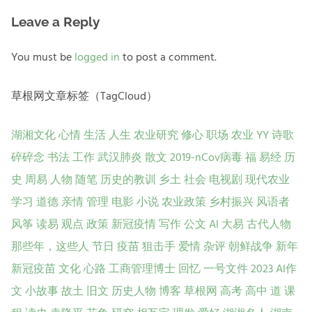
Leave a Reply
You must be
logged in
to post a comment.
草根网文章标签（TagCloud）
湖湘文化
心情
生活
人生
农业研究
修心
职场
农业
YY
诗歌
碎碎念
书法
工作
武汉肺炎
散文
2019-nCov病毒
福
易经
历
史
周易
人物
随笔
历史的教训
乡土
社会
电视剧
现代农业
学习
道德
亲情
管理
电影
小说
农业政策
乡村振兴
风语者
风筝
读易
观点
政策
新冠疫情
写作
公文
AI
大易
古代人物
那些年，这些人
节日
疫苗
狙击手
爱情
杂评
朝鲜战争
新年
新冠疫苗
文化
心路
工商管理博士
回忆
一号文件
2023
AI作
文
小故事
故土
旧文
历史人物
博客
草根网
高考
高中
道
课