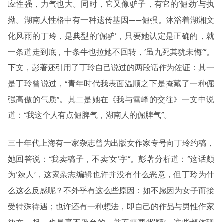
应性强，力气也大。同时，它又像驴子，有它的‘倔劲’与执
拗。湖南人性格中有一种遗传基因——倔强。沐浴着湖湘文
化风雨的丁玲，是典型的‘倔驴’，只要她认定是正确的，就
一条道走到底，十条牛也拉她不回转，‘虽九死其犹未悔’”。
下文，彭著还引用了丁玲自己说过的两段话作为佐证：其一
是丁玲曾说过，“青年时代我表面温顺之下是掩藏了一种倔
强高傲的气质”。其二是她在《我与雪峰的交往》一文中说
道：“我这个人有点倔脾气，湖南人的倔脾气”。
三十年代上海有一家杂志曾为出版女作家专号向丁玲约稿，
她回答说：“我卖稿子，不卖‘女’字”。彭著分析道：“这话颇
为‘辣人’，这家杂志编辑也许并没有什么恶意，但丁玲为什
么这么反感呢？不外乎有这么些原因：如不愿因为女子而接
受特殊待遇；也许还有一种想法，即自己的作品与男性作家