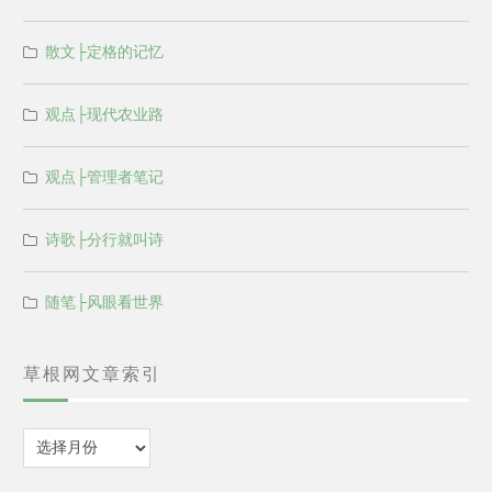
散文├定格的记忆
观点├现代农业路
观点├管理者笔记
诗歌├分行就叫诗
随笔├风眼看世界
草根网文章索引
归
档