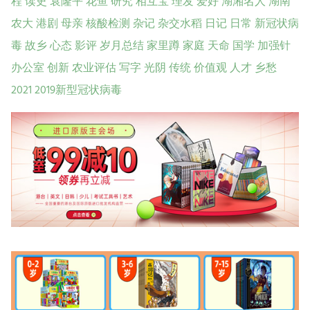
程
读史
袁隆平
花鱼
研究
相互宝
理发
爱好
湖湘名人
湖南
农大
港剧
母亲
核酸检测
杂记
杂交水稻
日记
日常
新冠状病
毒
故乡
心态
影评
岁月总结
家里蹲
家庭
天命
国学
加强针
办公室
创新
农业评估
写字
光阴
传统
价值观
人才
乡愁
2021
2019新型冠状病毒