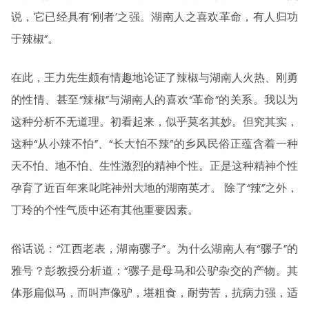
说，它已经具有‘刚者’之强。湖南人之喜欢革命，有人归功
于辣椒”。
在此，王力先生颇有情趣地论证了辣椒与湖南人火热、刚勇
的性情、甚至“辣椒”与湖南人的喜欢“革命”的关系。我以为
这种分析不无道理。初看起来，似乎莫名其妙。但究其实，
这种“从小辣不怕”、“长大怕不辣”的乡风民俗正蕴含着一种
天不怕、地不怕、生性激烈的精神个性。正是这种精神个性
孕育了近百年来叱咤神州大地的湖南英才。 除了“辣”之外，
丁玲的个性气质中还有其他重要因素。
俗话说：“江西老表，湖南骡子”。为什么湖南人有“骡子”的
雅号？彭教授分析道：“骡子是母马和公驴杂交的产物。其
体形扁似马，而叫声像驴，堪粗食，耐劳苦，抗病力强，适