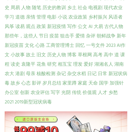
史
周易
人物
随笔
历史的教训
乡土
社会
电视剧
现代农业
学习
道德
亲情
管理
电影
小说
农业政策
乡村振兴
风语者
风筝
读易
观点
政策
新冠疫情
写作
公文
AI
大易
古代人物
那些年，这些人
节日
疫苗
狙击手
爱情
杂评
朝鲜战争
新年
新冠疫苗
文化
心路
工商管理博士
回忆
一号文件
2023
AI作
文
小故事
故土
旧文
历史人物
博客
草根网
高考
高中
道
课
程
读史
袁隆平
花鱼
研究
相互宝
理发
爱好
湖湘名人
湖南
农大
港剧
母亲
核酸检测
杂记
杂交水稻
日记
日常
新冠状病
毒
故乡
心态
影评
岁月总结
家里蹲
家庭
天命
国学
加强针
办公室
创新
农业评估
写字
光阴
传统
价值观
人才
乡愁
2021
2019新型冠状病毒