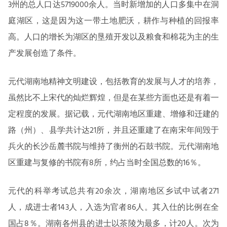
3州的总人口达5719000余人。当时新增加的人口多集中在洞
庭湖区，这是因为这一带土地肥沃，耕作与种植的回报率
高。人口的增长为湖区的垦殖开发以及粮食和棉花为主的生
产发展创造了条件。
元代湖南地精神文明建设，包括教育的发展与人才的培养，
虽然比不上宋代的灿烂辉煌，但是在某些方面也还是有着一
定程度的发展。据记载，元代湖南地区重建、增修和迁建的
路（州）、县学共计达21所，并且还重建了在南宋年间毁于
兵火的长沙岳麓书院与维持了衡州的石鼓书院。元代湖南地
区重建与复修的书院有8所，约占当时全国总数的16％。
元代的科举考试总共有20余次，湖南地区乡试中试者271
人，成进士者143人，入选为官者86人。其入仕的比例在全
国占8％。湖南各州县的进士以茶陵为最多，计20人。次为