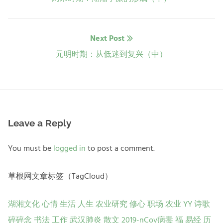
post:
导
Next Post
航
Next
元明时期：从低迷到复兴（中）
post:
Leave a Reply
You must be
logged in
to post a comment.
草根网文章标签（TagCloud）
湖湘文化
心情
生活
人生
农业研究
修心
职场
农业
YY
诗歌
碎碎念
书法
工作
武汉肺炎
散文
2019-nCov病毒
福
易经
历