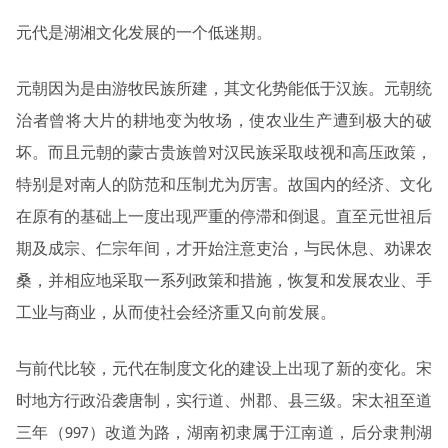
元代是湖湘文化发展的一个低迷期。
元朝因为是由游牧民族所建，其文化势能低于汉族。元朝统
治者曾将大片的耕地变为牧场，使农业生产遭到极大的破
坏。而且元朝的蒙古贵族曾对汉民族采取歧视和高压政策，
特别是对南人的防范和压制尤为厉害。故国内的经济、文化
在原有的基础上一度出现严重的停滞和倒退。直至元世祖后
期及成宗、仁宗年间，才开始注意吏治，与民休息、劝课农
桑，并相应地采取一系列政策和措施，恢复和发展农业、手
工业与商业，从而使社会经济重又向前发展。
与前代比较，元代在制度文化的建设上出现了新的变化。宋
时地方行政沿袭唐制，实行道、州郡、县三级。宋太祖至道
三年（997）改道为路，湖南初隶属于江南道，后分隶荆湖