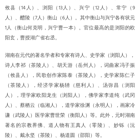
攸县（14人）、浏阳（13人）、兴宁（12人）、常宁（9
人）、醴陵（7人）衡山（6人）。其中衡山与兴宁各有状元
1人（衡山何克明，兴宁曹一本）。官位最高的是浏阳的欧
阳玄，曹授湖广省右丞。
湖南在元代的著名学者和专家有诗人、史学家（浏阳人），
诗人李祁（茶陵人）、胡天游（岳州人），词曲家冯子振
（攸县人），民歌创作家陈泰（茶陵人），史学家陈仁子
（茶陵人），经济学家杨辀（慈利人）、汤弥昌（浏阳
人），理学家欧阳龙生（浏阳人），佛学家李道纯（武冈
人）、蔡栖云（临湘人），道学家徐渊（永明人），画家冷
谦（武陵人）医学家曹世荣（衡阳人）等。此外，元时湖南
著名的宗教界佛、道人物有王真人（零陵）、妙铄（沅
陵）、戴永坚（茶陵）、杨道圆（邵阳）等。