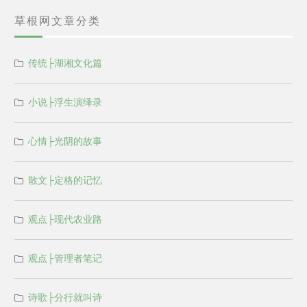
草根网文章分类
传统├湖湘文化篇
小说├浮生演绎录
心情├光阴的故事
散文├定格的记忆
观点├现代农业路
观点├管理者笔记
诗歌├分行就叫诗