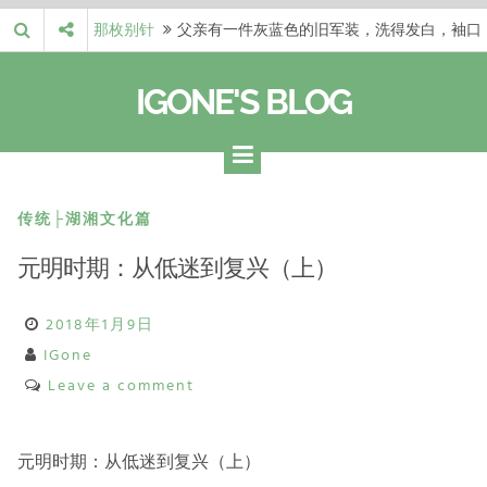
Skip
那枚别针
父亲有一件灰蓝色的旧军装，洗得发白，袖口
to
磨出了毛边，却…
梁冬 |…
梁冬：当你愿意站在一个第三者的视角去看待
content
IGONE'S BLOG
自己的生活和命…
梁冬 |…
梁冬：有一些人在某个阶段掌握了第一性原
理，完成了一次彻…
梁冬 |…
梁冬：总还有那么百分之一的人，既不努力，
也没有那么强的…
那面旗，…
那面旗，那场热二十九度。 这个数字是我站
传统├湖湘文化篇
上操场前看的天…
元明时期：从低迷到复兴（上）
2018年1月9日
IGone
Leave a comment
元明时期：从低迷到复兴（上）