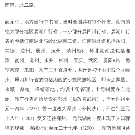
南南、北二路。
而元时，地方设行中书省，当时全国共有10个行省。湖南的
绝大部分地区属湖广行省，一小部分属四川行省。属湖广行
省的包括江南湖北与岭北湖南二道。江南湖北道包括岳阳、
常德、澧州、辰州、沅州、靖州6路，岭北湖南道包括湘
潭、衡州、道州、永州、郴州、宝庆、武冈、贵阳8路，另
辖茶陵、耒阳、常宁三个直隶州，共计是47个县和12个县级
州。属四川行省的包括湘西的少数民族地区，即今之凤凰、
永顺、桑植、保靖等地，均设土司管理，土司制度亦自此
始。湖广行省的治所设在鄂州（后改名武昌），但元世祖至
元十四年（1277）曾一度改为潭州（今长沙），不过到至元
十八年（1281）复又迁往鄂州。 元代湖南一度出现了人口骤
增的现象。据统计到至元二十七年（1290），湖南所属14路