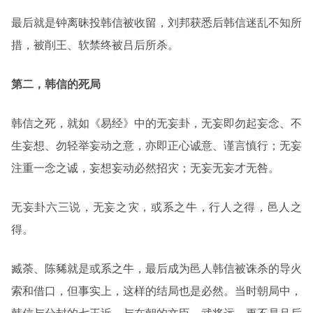
最后就是钟离昧投韩信被收留，刘邦获悉后韩信迷乱不知所
措，被削王、软禁终被吕后所杀。
第二，韩信的死局
韩信之死，就如《易经》中的无妄卦，无妄即勿起妄念、不
生妄想、勿轻举妄动之意，亦即正心诚意、谨言慎行；无妄
注重一念之诚，妄想妄动必然招灾；无妄无妄才无咎。
无妄卦六三说，无妄之灾，或系之牛，行人之得，邑人之
得。
臧荼、陈豨就是或系之牛，最后成为邑人韩信被诛杀的导火
索和借口，但事实上，这样的结局也是必然。当时朝局中，