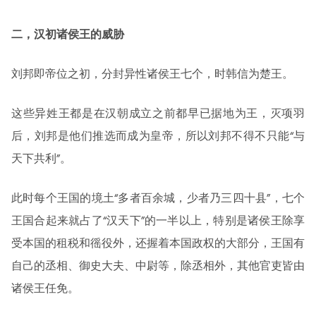
二，汉初诸侯王的威胁
刘邦即帝位之初，分封异性诸侯王七个，时韩信为楚王。
这些异姓王都是在汉朝成立之前都早已据地为王，灭项羽
后，刘邦是他们推选而成为皇帝，所以刘邦不得不只能“与
天下共利”。
此时每个王国的境土“多者百余城，少者乃三四十县”，七个
王国合起来就占了“汉天下”的一半以上，特别是诸侯王除享
受本国的租税和徭役外，还握着本国政权的大部分，王国有
自己的丞相、御史大夫、中尉等，除丞相外，其他官吏皆由
诸侯王任免。