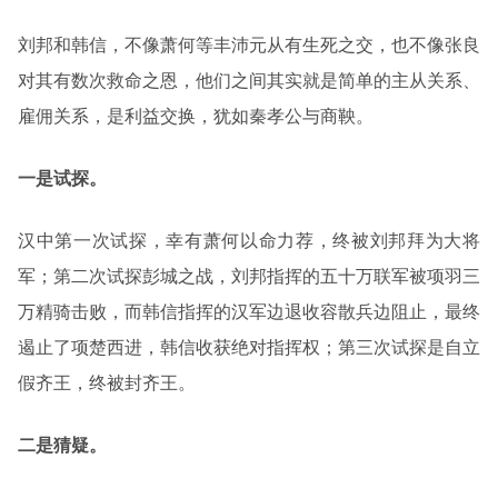
刘邦和韩信，不像萧何等丰沛元从有生死之交，也不像张良
对其有数次救命之恩，他们之间其实就是简单的主从关系、
雇佣关系，是利益交换，犹如秦孝公与商鞅。
一是试探。
汉中第一次试探，幸有萧何以命力荐，终被刘邦拜为大将
军；第二次试探彭城之战，刘邦指挥的五十万联军被项羽三
万精骑击败，而韩信指挥的汉军边退收容散兵边阻止，最终
遏止了项楚西进，韩信收获绝对指挥权；第三次试探是自立
假齐王，终被封齐王。
二是猜疑。