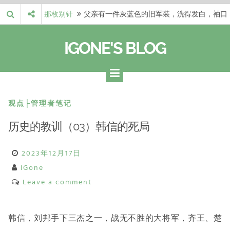
Skip
那枚别针
父亲有一件灰蓝色的旧军装，洗得发白，袖口
to
磨出了毛边，却…
梁冬 |…
梁冬：当你愿意站在一个第三者的视角去看待
content
IGONE'S BLOG
自己的生活和命…
梁冬 |…
梁冬：有一些人在某个阶段掌握了第一性原
理，完成了一次彻…
梁冬 |…
梁冬：总还有那么百分之一的人，既不努力，
也没有那么强的…
那面旗，…
那面旗，那场热二十九度。 这个数字是我站
观点├管理者笔记
上操场前看的天…
历史的教训（03）韩信的死局
2023年12月17日
IGone
Leave a comment
韩信，刘邦手下三杰之一，战无不胜的大将军，齐王、楚