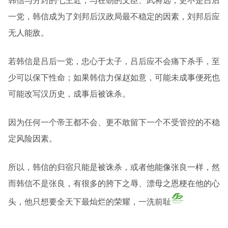
韩信与分封的七王近，与在朝的文臣、武将远，更不是吕后
一党，韩信成为了刘邦后汉政局最不稳定的因素，刘邦后应
无人能敌。
若韩信是吕后一党，忠心于太子，吕后应不会痛下杀手，至
少可以保下性命；如果韩信力保赵如意，可能未成事便死也
可能改写汉历史，成事后被诛杀。
因为任何一个帝王都不会、更不敢留下一个不受管控的不稳
定风险因素。
所以，韩信的归宿只能是被诛杀，或者他能像张良一样，然
而韩信不是张良，有很多的胯下之辱、漂母之恩梗在他的心
头，他只想要全天下最灿烂的荣耀，一洗前耻