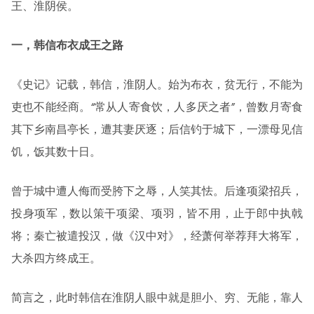
王、淮阴侯。
一，韩信布衣成王之路
《史记》记载，韩信，淮阴人。始为布衣，贫无行，不能为
吏也不能经商。“常从人寄食饮，人多厌之者”，曾数月寄食
其下乡南昌亭长，遭其妻厌逐；后信钓于城下，一漂母见信
饥，饭其数十日。
曾于城中遭人侮而受胯下之辱，人笑其怯。后逢项梁招兵，
投身项军，数以策干项梁、项羽，皆不用，止于郎中执戟
将；秦亡被遣投汉，做《汉中对》，经萧何举荐拜大将军，
大杀四方终成王。
简言之，此时韩信在淮阴人眼中就是胆小、穷、无能，靠人