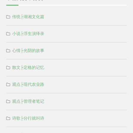
传统├湖湘文化篇
小说├浮生演绎录
心情├光阴的故事
散文├定格的记忆
观点├现代农业路
观点├管理者笔记
诗歌├分行就叫诗