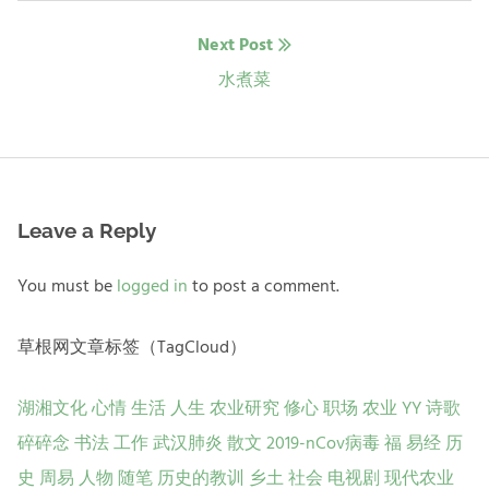
导
Next Post
航
Next
水煮菜
post:
Leave a Reply
You must be
logged in
to post a comment.
草根网文章标签（TagCloud）
湖湘文化
心情
生活
人生
农业研究
修心
职场
农业
YY
诗歌
碎碎念
书法
工作
武汉肺炎
散文
2019-nCov病毒
福
易经
历
史
周易
人物
随笔
历史的教训
乡土
社会
电视剧
现代农业