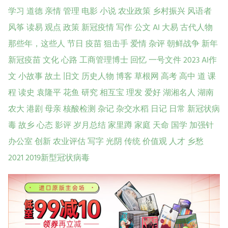
学习
道德
亲情
管理
电影
小说
农业政策
乡村振兴
风语者
风筝
读易
观点
政策
新冠疫情
写作
公文
AI
大易
古代人物
那些年，这些人
节日
疫苗
狙击手
爱情
杂评
朝鲜战争
新年
新冠疫苗
文化
心路
工商管理博士
回忆
一号文件
2023
AI作
文
小故事
故土
旧文
历史人物
博客
草根网
高考
高中
道
课
程
读史
袁隆平
花鱼
研究
相互宝
理发
爱好
湖湘名人
湖南
农大
港剧
母亲
核酸检测
杂记
杂交水稻
日记
日常
新冠状病
毒
故乡
心态
影评
岁月总结
家里蹲
家庭
天命
国学
加强针
办公室
创新
农业评估
写字
光阴
传统
价值观
人才
乡愁
2021
2019新型冠状病毒