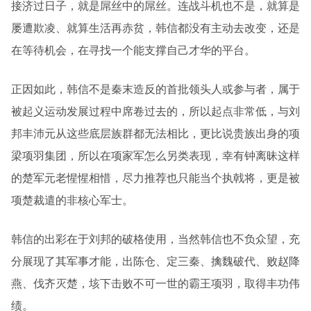
接济过日子，就是屌丝中的屌丝。连战斗机也不是，就算是
屡遭欺凌、就算生活再赤贫，韩信都没有主动去改变，还是
在等待机会，在寻找一个能支撑自己才华的平台。
正因如此，韩信不是秦末造反的首批领头人或参与者，属于
被起义运动发展过程中席卷过去的，所以起点非常低，与刘
邦丰沛元从这些底层族群都无法相比，更比说贵族出身的项
梁项羽集团，所以在项家军怎么另类表现，幸有钟离昧这样
的楚军元老惺惺相惜，尽力推荐也只能当个执戟将，更是被
项楚裁遣的非核心军士。
韩信的出彩在于刘邦的破格使用，当然韩信也不负众望，充
分展现了其军事才能，出陈仓、定三秦、擒魏破代、败赵降
燕、伐齐灭楚，垓下击败不可一世的霸王项羽，取得丰功伟
绩。