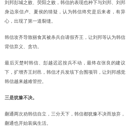
刘邦彭城之败、荧阳之败，韩信的表现也种下与刘邦、刘邦
身边亲信卢、夏侯的猜疑，认为韩信终究是后来者，有异
心，出现了第一道裂缝。
韩信攻齐导致丽食其被杀兵自请假齐王，让刘邦等认为韩信
背信弃义、贪功。
最后灭楚时韩信、彭越迟迟按兵不动，最终在张良的建议
下，扩增齐王封邑，韩信才兵发垓下合围项羽，让刘邦感觉
韩信越来越难管控。
三是犹豫不决。
蒯通两次劝韩信自立，三分天下，韩信都犹豫不决而放弃，
蒯通也开始装疯生活。