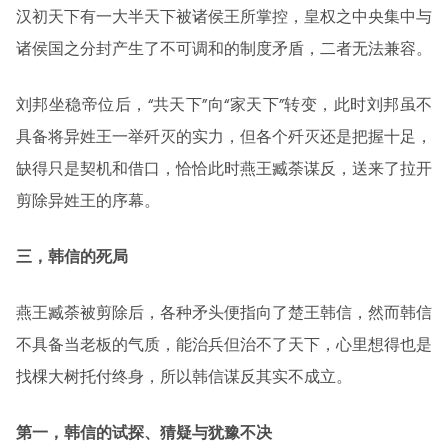
汉初天下有一大半天下被诸侯王所掌控，皇权之中央集中与
诸侯国之分封产生了不可调和的制度矛盾，二者无法兼容。
刘邦坐稳帝位后，“共天下”向“家天下”转变，此时刘邦虽不
具备将异姓王一举歼灭的实力，但各个歼灭还是把握十足，
缺得只是契机和借口，恰恰此时燕王臧荼谋反，送来了拉开
剪除异姓王的序幕。
三，韩信的死局
燕王臧荼被剪除后，各种矛头便指向了楚王韩信，然而韩信
不具备当老板的气质，能治兵但治不了天下，心里想得也是
找棵大树托付终身，所以韩信谋反其实不成立。
第一，韩信的试探、猜疑与犹豫不决