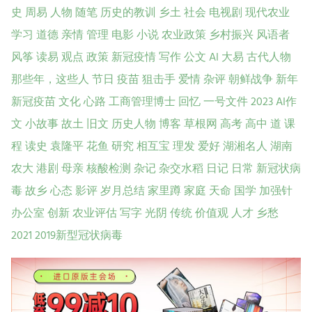
史
周易
人物
随笔
历史的教训
乡土
社会
电视剧
现代农业
学习
道德
亲情
管理
电影
小说
农业政策
乡村振兴
风语者
风筝
读易
观点
政策
新冠疫情
写作
公文
AI
大易
古代人物
那些年，这些人
节日
疫苗
狙击手
爱情
杂评
朝鲜战争
新年
新冠疫苗
文化
心路
工商管理博士
回忆
一号文件
2023
AI作
文
小故事
故土
旧文
历史人物
博客
草根网
高考
高中
道
课
程
读史
袁隆平
花鱼
研究
相互宝
理发
爱好
湖湘名人
湖南
农大
港剧
母亲
核酸检测
杂记
杂交水稻
日记
日常
新冠状病
毒
故乡
心态
影评
岁月总结
家里蹲
家庭
天命
国学
加强针
办公室
创新
农业评估
写字
光阴
传统
价值观
人才
乡愁
2021
2019新型冠状病毒