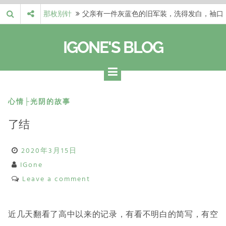
Skip
那枚别针
父亲有一件灰蓝色的旧军装，洗得发白，袖口
to
磨出了毛边，却…
梁冬 |…
梁冬：当你愿意站在一个第三者的视角去看待
content
IGONE'S BLOG
自己的生活和命…
梁冬 |…
梁冬：有一些人在某个阶段掌握了第一性原
理，完成了一次彻…
梁冬 |…
梁冬：总还有那么百分之一的人，既不努力，
也没有那么强的…
那面旗，…
那面旗，那场热二十九度。 这个数字是我站
心情├光阴的故事
上操场前看的天…
了结
2020年3月15日
IGone
Leave a comment
近几天翻看了高中以来的记录，有看不明白的简写，有空