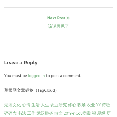
post:
导
Next Post
航
Next
该说再见了
post:
Leave a Reply
You must be
logged in
to post a comment.
草根网文章标签（TagCloud）
湖湘文化
心情
生活
人生
农业研究
修心
职场
农业
YY
诗歌
碎碎念
书法
工作
武汉肺炎
散文
2019-nCov病毒
福
易经
历