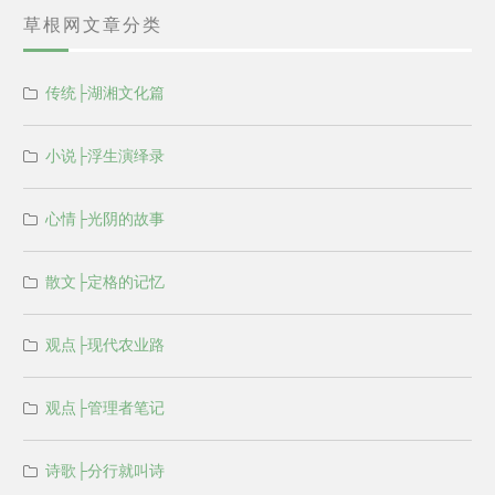
草根网文章分类
传统├湖湘文化篇
小说├浮生演绎录
心情├光阴的故事
散文├定格的记忆
观点├现代农业路
观点├管理者笔记
诗歌├分行就叫诗