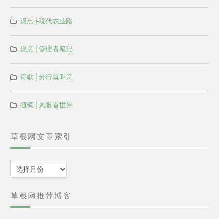
观点├现代农业路
观点├管理者笔记
诗歌├分行就叫诗
随笔├风眼看世界
草根网文章索引
归
档
草根网推荐博客