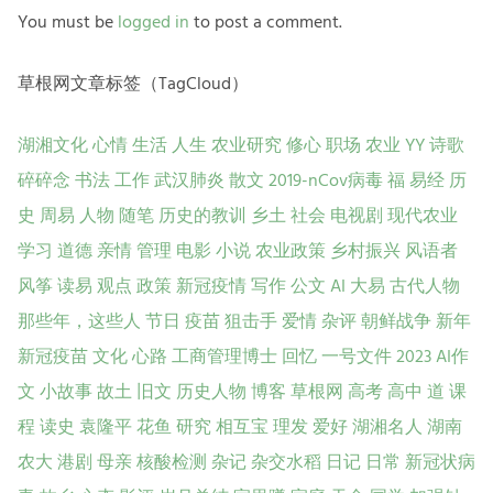
You must be
logged in
to post a comment.
草根网文章标签（TagCloud）
湖湘文化
心情
生活
人生
农业研究
修心
职场
农业
YY
诗歌
碎碎念
书法
工作
武汉肺炎
散文
2019-nCov病毒
福
易经
历
史
周易
人物
随笔
历史的教训
乡土
社会
电视剧
现代农业
学习
道德
亲情
管理
电影
小说
农业政策
乡村振兴
风语者
风筝
读易
观点
政策
新冠疫情
写作
公文
AI
大易
古代人物
那些年，这些人
节日
疫苗
狙击手
爱情
杂评
朝鲜战争
新年
新冠疫苗
文化
心路
工商管理博士
回忆
一号文件
2023
AI作
文
小故事
故土
旧文
历史人物
博客
草根网
高考
高中
道
课
程
读史
袁隆平
花鱼
研究
相互宝
理发
爱好
湖湘名人
湖南
农大
港剧
母亲
核酸检测
杂记
杂交水稻
日记
日常
新冠状病