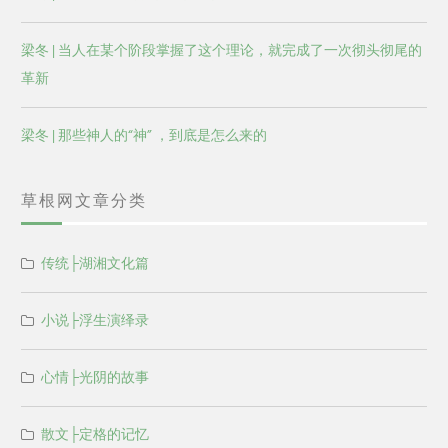
梁冬 | 当人在某个阶段掌握了这个理论，就完成了一次彻头彻尾的
革新
梁冬 | 那些神人的“神” ，到底是怎么来的
草根网文章分类
传统├湖湘文化篇
小说├浮生演绎录
心情├光阴的故事
散文├定格的记忆