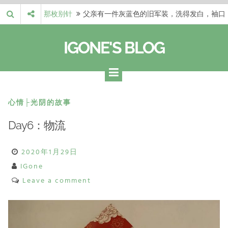
Skip
那枚别针
父亲有一件灰蓝色的旧军装，洗得发白，袖口
to
磨出了毛边，却…
梁冬 |…
梁冬：当你愿意站在一个第三者的视角去看待
content
IGONE'S BLOG
自己的生活和命…
梁冬 |…
梁冬：有一些人在某个阶段掌握了第一性原
理，完成了一次彻…
梁冬 |…
梁冬：总还有那么百分之一的人，既不努力，
也没有那么强的…
那面旗，…
那面旗，那场热二十九度。 这个数字是我站
心情├光阴的故事
上操场前看的天…
Day6：物流
2020年1月29日
IGone
Leave a comment