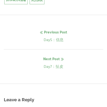
2019-NCOV病毒
武汉肺炎
文
Previous Post
章
Previous
Day5：信息
post:
导
Next Post
航
Next
Day7：扯皮
post:
Leave a Reply