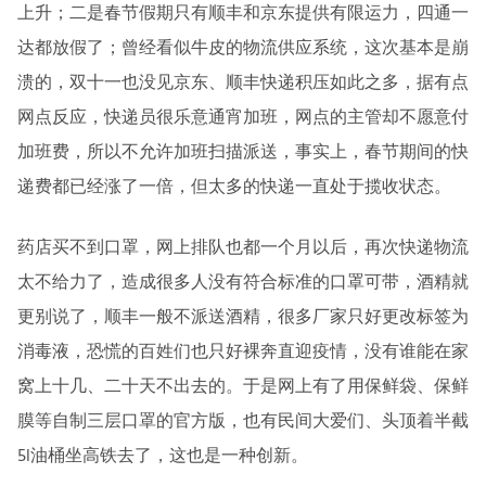
上升；二是春节假期只有顺丰和京东提供有限运力，四通一
达都放假了；曾经看似牛皮的物流供应系统，这次基本是崩
溃的，双十一也没见京东、顺丰快递积压如此之多，据有点
网点反应，快递员很乐意通宵加班，网点的主管却不愿意付
加班费，所以不允许加班扫描派送，事实上，春节期间的快
递费都已经涨了一倍，但太多的快递一直处于揽收状态。
药店买不到口罩，网上排队也都一个月以后，再次快递物流
太不给力了，造成很多人没有符合标准的口罩可带，酒精就
更别说了，顺丰一般不派送酒精，很多厂家只好更改标签为
消毒液，恐慌的百姓们也只好裸奔直迎疫情，没有谁能在家
窝上十几、二十天不出去的。于是网上有了用保鲜袋、保鲜
膜等自制三层口罩的官方版，也有民间大爱们、头顶着半截
5l油桶坐高铁去了，这也是一种创新。