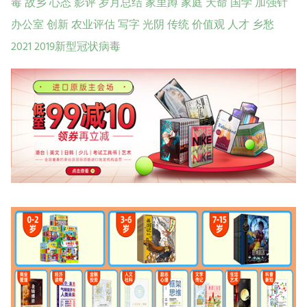
毒
故乡
心态
影评
岁月总结
家里蹲
家庭
天命
国学
加强针
办公室
创新
农业评估
写字
光阴
传统
价值观
人才
乡愁
2021
2019新型冠状病毒