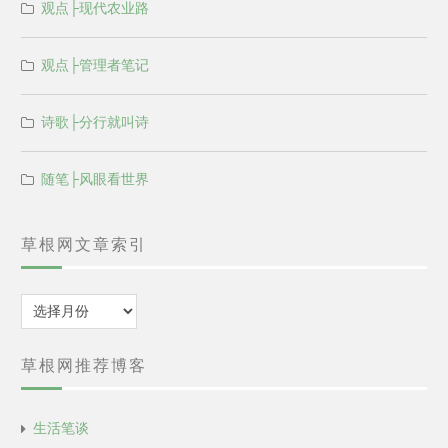
观点├现代农业路
观点├管理者笔记
诗歌├分行就叫诗
随笔├风眼看世界
草根网文章索引
归
档
草根网推荐博客
生活笔谈