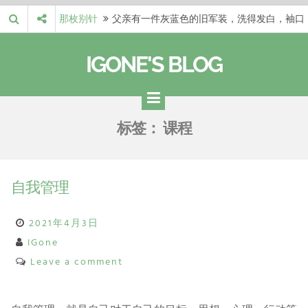
Skip
那枚别针
父亲有一件灰蓝色的旧军装，洗得发白，袖口
to
磨出了毛边，却…
梁冬 |…
梁冬：当你愿意站在一个第三者的视角去看待
content
IGONE'S BLOG
自己的生活和命…
梁冬 |…
梁冬：有一些人在某个阶段掌握了第一性原
理，完成了一次彻…
梁冬 |…
梁冬：总还有那么百分之一的人，既不努力，
标签：
课程
也没有那么强的…
那面旗，…
那面旗，那场热二十九度。 这个数字是我站
上操场前看的天…
自我管理
2021年4月3日
IGone
Leave a comment