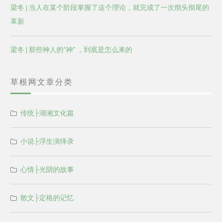
梁冬 | 当人在某个阶段掌握了这个理论，就完成了一次彻头彻尾的
革新
梁冬 | 那些神人的“神” ，到底是怎么来的
草根网文章分类
传统├湖湘文化篇
小说├浮生演绎录
心情├光阴的故事
散文├定格的记忆