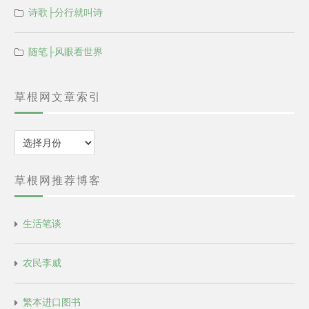
诗歌├分行就叫诗
随笔├风眼看世界
草根网文章索引
归
档
草根网推荐博客
生活笔谈
农民李威
繁本进口图书