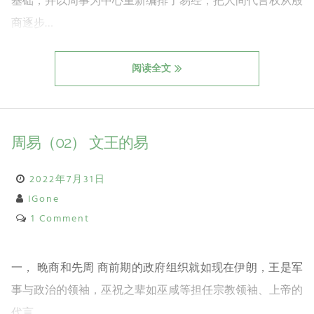
基础，并以周事为中心重新编排了易经，把人间代言权从殷
商逐步…
阅读全文
周易（02） 文王的易
2022年7月31日
IGone
1 Comment
一， 晚商和先周 商前期的政府组织就如现在伊朗，王是军
事与政治的领袖，巫祝之辈如巫咸等担任宗教领袖、上帝的
代言…