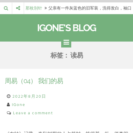
Skip
那枚别针
父亲有一件灰蓝色的旧军装，洗得发白，袖口
to
磨出了毛边，却…
梁冬 |…
梁冬：当你愿意站在一个第三者的视角去看待
content
IGONE'S BLOG
自己的生活和命…
梁冬 |…
梁冬：有一些人在某个阶段掌握了第一性原
理，完成了一次彻…
梁冬 |…
梁冬：总还有那么百分之一的人，既不努力，
标签：
读易
也没有那么强的…
那面旗，…
那面旗，那场热二十九度。 这个数字是我站
上操场前看的天…
周易（04） 我们的易
2022年8月20日
IGone
Leave a comment