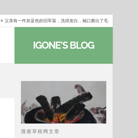
父亲有一件灰蓝色的旧军装，洗得发白，袖口磨出了毛
梁冬：当你愿意站在一个第三者的视角去看待自己的生活
IGONE'S BLOG
梁冬：有一些人在某个阶段掌握了第一性原理，完成了一
梁冬：总还有那么百分之一的人，既不努力，也没有那么
…
那面旗，那场热二十九度。 这个数字是我站上操场前
搜索草根网文章