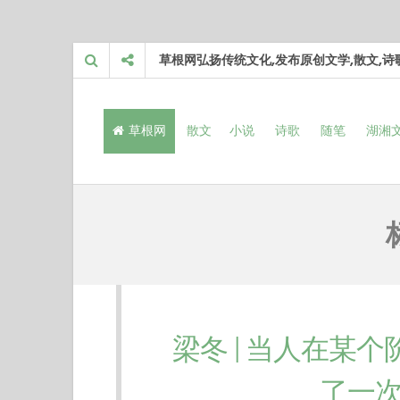
Skip
草根网弘扬传统文化,发布原创文学,散文,
to
content
草根网
散文
小说
诗歌
随笔
湖湘
梁冬 | 当人在某
了一