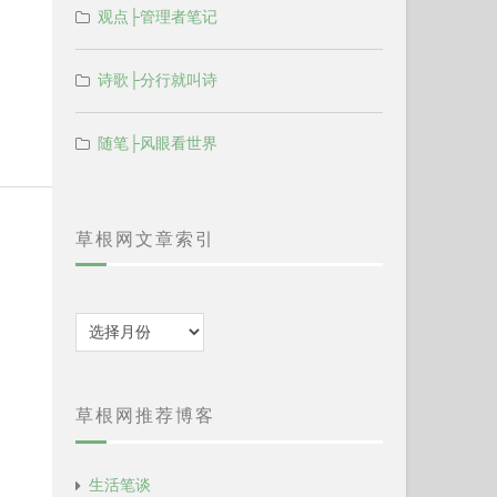
观点├管理者笔记
诗歌├分行就叫诗
随笔├风眼看世界
草根网文章索引
归
档
草根网推荐博客
生活笔谈