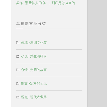
梁冬 | 那些神人的“神” ，到底是怎么来的
草根网文章分类
传统├湖湘文化篇
小说├浮生演绎录
心情├光阴的故事
散文├定格的记忆
观点├现代农业路