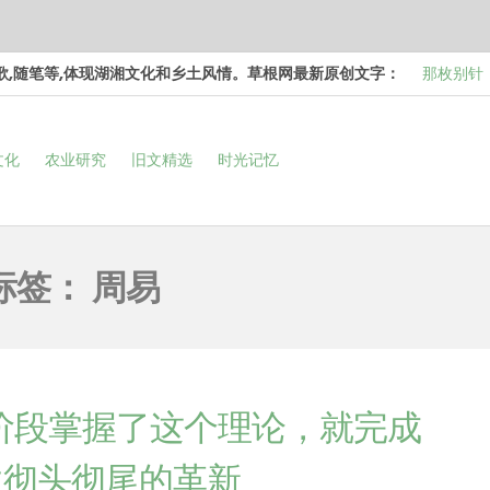
诗歌,随笔等,体现湖湘文化和乡土风情。草根网最新原创文字：
那枚别针
边，却…
梁冬 |…
文化
农业研究
旧文精选
时光记忆
和命…
梁冬 |…
次彻…
梁冬 |…
强的…
那面旗，
标签：
周易
看的天…
个阶段掌握了这个理论，就完成
次彻头彻尾的革新