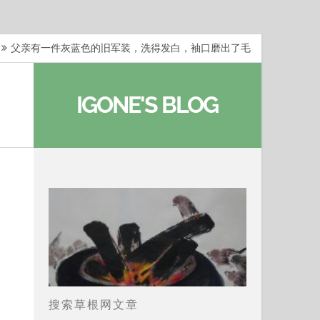
父亲有一件灰蓝色的旧军装，洗得发白，袖口磨出了毛
梁冬：当你愿意站在一个第三者的视角去看待自己的生活
IGONE'S BLOG
梁冬：有一些人在某个阶段掌握了第一性原理，完成了一
梁冬：总还有那么百分之一的人，既不努力，也没有那么
…
那面旗，那场热二十九度。 这个数字是我站上操场前
搜索草根网文章