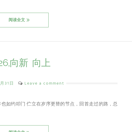
阅读全文
026,向新 向上
2月31日
Leave a comment
026年也如约叩门 伫立在岁序更替的节点，回首走过的路，总