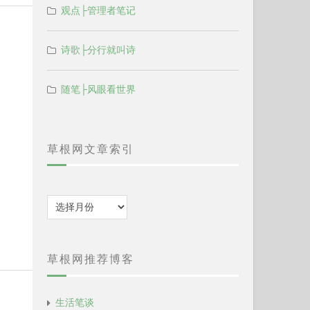
观点├管理者笔记
诗歌├分行就叫诗
随笔├风眼看世界
草根网文章索引
归
档
草根网推荐博客
生活笔谈