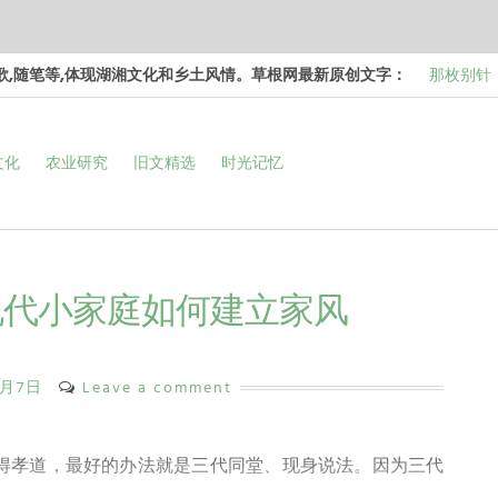
诗歌,随笔等,体现湖湘文化和乡土风情。草根网最新原创文字：
那枚别针
边，却…
梁冬 |…
文化
农业研究
旧文精选
时光记忆
和命…
梁冬 |…
次彻…
梁冬 |…
强的…
那面旗，
看的天…
现代小家庭如何建立家风
1月7日
Leave a comment
懂得孝道，最好的办法就是三代同堂、现身说法。因为三代