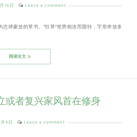
1月16日
Leave a comment
为恣肆豪放的草书。”狂草“笔势相连而圆转，字形奔放多
阅读全文
建立或者复兴家风首在修身
1月9日
Leave a comment