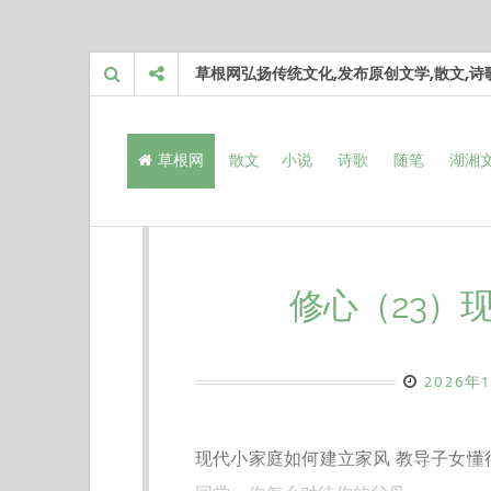
Skip
草根网弘扬传统文化,发布原创文学,散文,
to
content
草根网
散文
小说
诗歌
随笔
湖湘
修心（23）
2026年
现代小家庭如何建立家风 教导子女