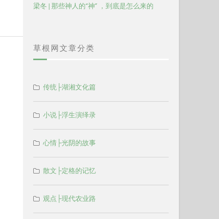
梁冬 | 那些神人的“神” ，到底是怎么来的
草根网文章分类
传统├湖湘文化篇
小说├浮生演绎录
心情├光阴的故事
散文├定格的记忆
观点├现代农业路