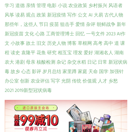
学习
道德
亲情
管理
电影
小说
农业政策
乡村振兴
风语者
风筝
读易
观点
政策
新冠疫情
写作
公文
AI
大易
古代人物
那些年，这些人
节日
疫苗
狙击手
爱情
杂评
朝鲜战争
新年
新冠疫苗
文化
心路
工商管理博士
回忆
一号文件
2023
AI作
文
小故事
故土
旧文
历史人物
博客
草根网
高考
高中
道
课
程
读史
袁隆平
花鱼
研究
相互宝
理发
爱好
湖湘名人
湖南
农大
港剧
母亲
核酸检测
杂记
杂交水稻
日记
日常
新冠状病
毒
故乡
心态
影评
岁月总结
家里蹲
家庭
天命
国学
加强针
办公室
创新
农业评估
写字
光阴
传统
价值观
人才
乡愁
2021
2019新型冠状病毒