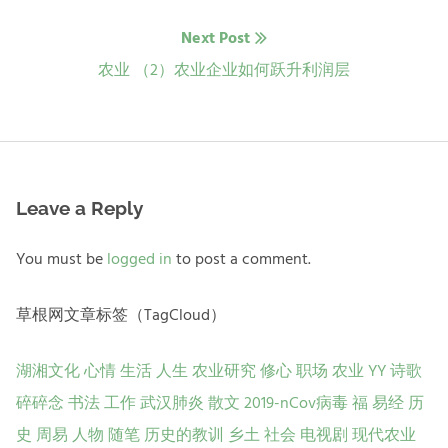
导
Next Post
航
Next
农业 （2）农业企业如何跃升利润层
post:
Leave a Reply
You must be
logged in
to post a comment.
草根网文章标签（TagCloud）
湖湘文化
心情
生活
人生
农业研究
修心
职场
农业
YY
诗歌
碎碎念
书法
工作
武汉肺炎
散文
2019-nCov病毒
福
易经
历
史
周易
人物
随笔
历史的教训
乡土
社会
电视剧
现代农业