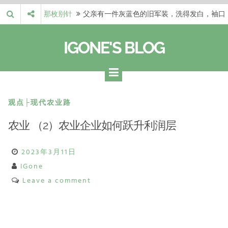
Skip
那枚别针
父亲有一件灰蓝色的旧军装，洗得发白，袖口
to
磨出了毛边，却…
梁冬 |…
梁冬：当你愿意站在一个第三者的视角去看待
content
IGONE'S BLOG
自己的生活和命…
梁冬 |…
梁冬：有一些人在某个阶段掌握了第一性原
理，完成了一次彻…
梁冬 |…
梁冬：总还有那么百分之一的人，既不努力，
也没有那么强的…
那面旗，…
那面旗，那场热二十九度。 这个数字是我站
观点├现代农业路
上操场前看的天…
农业 （2）农业企业如何跃升利润层
2023年3月11日
IGone
Leave a comment