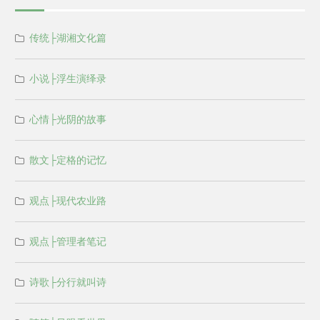
传统├湖湘文化篇
小说├浮生演绎录
心情├光阴的故事
散文├定格的记忆
观点├现代农业路
观点├管理者笔记
诗歌├分行就叫诗