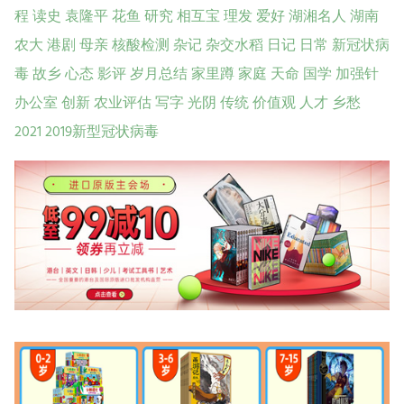
程
读史
袁隆平
花鱼
研究
相互宝
理发
爱好
湖湘名人
湖南
农大
港剧
母亲
核酸检测
杂记
杂交水稻
日记
日常
新冠状病
毒
故乡
心态
影评
岁月总结
家里蹲
家庭
天命
国学
加强针
办公室
创新
农业评估
写字
光阴
传统
价值观
人才
乡愁
2021
2019新型冠状病毒