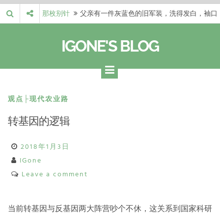
Skip
那枚别针
父亲有一件灰蓝色的旧军装，洗得发白，袖口
to
磨出了毛边，却…
梁冬 |…
梁冬：当你愿意站在一个第三者的视角去看待
content
IGONE'S BLOG
自己的生活和命…
梁冬 |…
梁冬：有一些人在某个阶段掌握了第一性原
理，完成了一次彻…
梁冬 |…
梁冬：总还有那么百分之一的人，既不努力，
也没有那么强的…
那面旗，…
那面旗，那场热二十九度。 这个数字是我站
观点├现代农业路
上操场前看的天…
转基因的逻辑
2018年1月3日
IGone
Leave a comment
当前转基因与反基因两大阵营吵个不休，这关系到国家科研