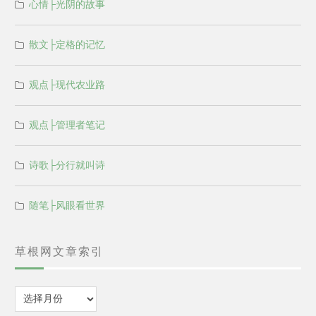
心情├光阴的故事
散文├定格的记忆
观点├现代农业路
观点├管理者笔记
诗歌├分行就叫诗
随笔├风眼看世界
草根网文章索引
归
档