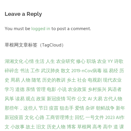
Leave a Reply
You must be
logged in
to post a comment.
草根网文章标签（TagCloud）
湖湘文化
心情
生活
人生
农业研究
修心
职场
农业
YY
诗歌
碎碎念
书法
工作
武汉肺炎
散文
2019-nCov病毒
福
易经
历
史
周易
人物
随笔
历史的教训
乡土
社会
电视剧
现代农业
学习
道德
亲情
管理
电影
小说
农业政策
乡村振兴
风语者
风筝
读易
观点
政策
新冠疫情
写作
公文
AI
大易
古代人物
那些年，这些人
节日
疫苗
狙击手
爱情
杂评
朝鲜战争
新年
新冠疫苗
文化
心路
工商管理博士
回忆
一号文件
2023
AI作
文
小故事
故土
旧文
历史人物
博客
草根网
高考
高中
道
课