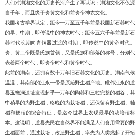
人们对湖湘文化的历史长河产生了再认识：湖湘文化不仅源
自千年，而且缘于炎黄文化和前炎帝神农文化。
我国考古学界认定，距今一万至五千年前是我国新石器时代
的早、中期，即传说中的神农时代；距今五六千年前是新石
器时代晚期向青铜器过渡的时期，即传说中的黄帝时代。
炎、黄二帝既是氏族首领，又是氏族和部落的称号，分别代
表着两个时代，即炎帝时代和黄帝时代。
此前的湖南，还拥有数十万年旧石器文化的历史。湖南气候
温湿，其南部的江永一带是原始野生稻产地。毗邻江永的道
县玉蟾洞遗址发现超乎一万年的陶器和三粒完整的稻谷，其
中稍早的为野生稻，略晚的为栽培稻，还保留有野生稻、籼
稻和粳稻的综合特征，是迄今世界上发现最早的栽培稻标
本。这说明，道县先民在自然界不能满足人们食用需要的野
生稻面前，通过栽培，改造野生稻，率先为人类燃起了开拓