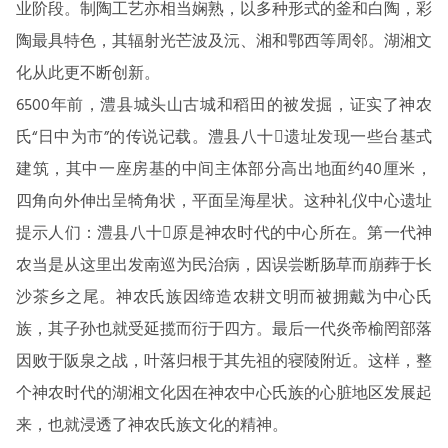
业阶段。制陶工艺亦相当娴熟，以多种形式的釜和白陶，彩
陶最具特色，其辐射光芒波及沅、湘和鄂西等周邻。湖湘文
化从此更不断创新。
6500年前，澧县城头山古城和稻田的被发掘，证实了神农
氏“日中为市”的传说记载。澧县八十遗址发现一些台基式
建筑，其中一座房基的中间主体部分高出地面约40厘米，
四角向外伸出呈犄角状，平面呈海星状。这种礼仪中心遗址
提示人们：澧县八十原是神农时代的中心所在。第一代神
农当是从这里出发南巡为民治病，因误尝断肠草而崩葬于长
沙茶乡之尾。神农氏族因缔造农耕文明而被拥戴为中心氏
族，其子孙也就受延揽而衍于四方。最后一代炎帝榆罔部落
因败于阪泉之战，叶落归根于其先祖的寝陵附近。这样，整
个神农时代的湖湘文化因在神农中心氏族的心脏地区发展起
来，也就浸透了神农氏族文化的精神。