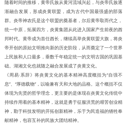
随着时间的推移，黄帝氏族从黄河流域兴起，与炎帝氏族逐
渐融合发展，形成炎黄联盟，成为古代中国最强盛的部落
群。炎帝神农氏是这个联盟的奠基者，尔后黄帝取而代之，
统一中原，拓展四方，炎黄集团从此进入国家产生前夜的酋
邦时代。黄帝成为首任酋长，继续高举炎黄联盟大旗，将炎
帝开创的原始文明推向新的历史阶段，从而奠定了一个世界
上民族和人口最多，垂数千年稳定统一的文明古国的巩固基
础。湖湘文化也就随之融合发展成了炎黄文化。
《周易·系辞》将炎黄文化的基本精神高度概括为“自强不
息”、“厚德载物”，以喻兼有天和大地的品格。这个概括不仅
体现为先贤的哲学理念，更主要的是体现在炎黄文化传统中
持续作用着的基本精神，这就是勇于征服洪荒的艰苦创业精
神，勤于科技发明的开拓创新精神，乐于为民造福的牺牲奉
献精神，包容互补的民族大团结精神。