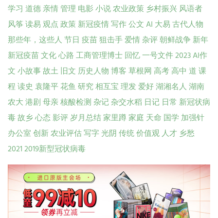
学习
道德
亲情
管理
电影
小说
农业政策
乡村振兴
风语者
风筝
读易
观点
政策
新冠疫情
写作
公文
AI
大易
古代人物
那些年，这些人
节日
疫苗
狙击手
爱情
杂评
朝鲜战争
新年
新冠疫苗
文化
心路
工商管理博士
回忆
一号文件
2023
AI作
文
小故事
故土
旧文
历史人物
博客
草根网
高考
高中
道
课
程
读史
袁隆平
花鱼
研究
相互宝
理发
爱好
湖湘名人
湖南
农大
港剧
母亲
核酸检测
杂记
杂交水稻
日记
日常
新冠状病
毒
故乡
心态
影评
岁月总结
家里蹲
家庭
天命
国学
加强针
办公室
创新
农业评估
写字
光阴
传统
价值观
人才
乡愁
2021
2019新型冠状病毒