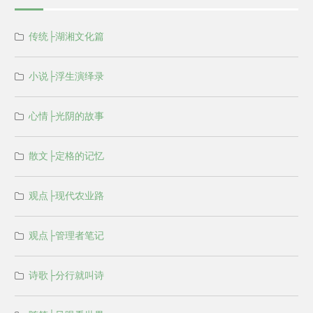
传统├湖湘文化篇
小说├浮生演绎录
心情├光阴的故事
散文├定格的记忆
观点├现代农业路
观点├管理者笔记
诗歌├分行就叫诗