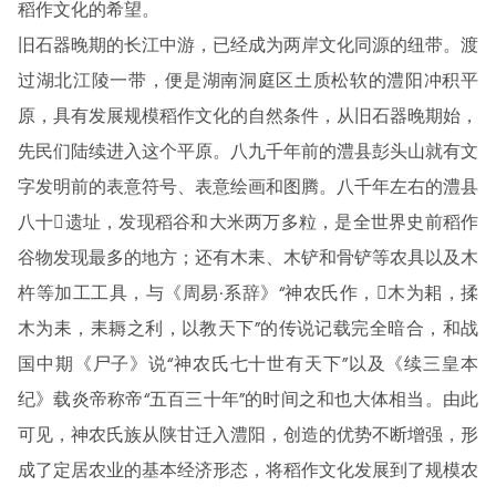
稻作文化的希望。
旧石器晚期的长江中游，已经成为两岸文化同源的纽带。渡
过湖北江陵一带，便是湖南洞庭区土质松软的澧阳冲积平
原，具有发展规模稻作文化的自然条件，从旧石器晚期始，
先民们陆续进入这个平原。八九千年前的澧县彭头山就有文
字发明前的表意符号、表意绘画和图腾。八千年左右的澧县
八十遗址，发现稻谷和大米两万多粒，是全世界史前稻作
谷物发现最多的地方；还有木耒、木铲和骨铲等农具以及木
杵等加工工具，与《周易·系辞》“神农氏作，木为耜，揉
木为耒，耒耨之利，以教天下”的传说记载完全暗合，和战
国中期《尸子》说“神农氏七十世有天下”以及《续三皇本
纪》载炎帝称帝“五百三十年”的时间之和也大体相当。由此
可见，神农氏族从陕甘迁入澧阳，创造的优势不断增强，形
成了定居农业的基本经济形态，将稻作文化发展到了规模农