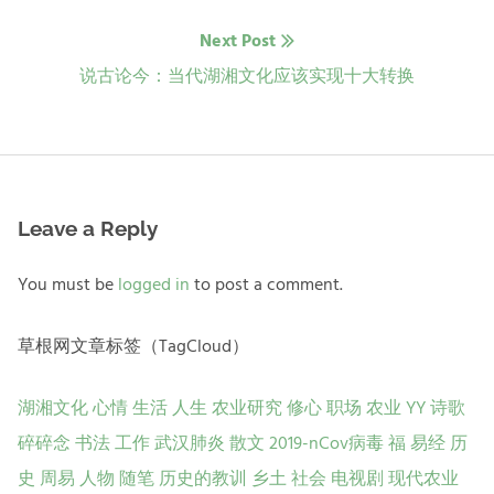
导
Next Post
航
Next
说古论今：当代湖湘文化应该实现十大转换
post:
Leave a Reply
You must be
logged in
to post a comment.
草根网文章标签（TagCloud）
湖湘文化
心情
生活
人生
农业研究
修心
职场
农业
YY
诗歌
碎碎念
书法
工作
武汉肺炎
散文
2019-nCov病毒
福
易经
历
史
周易
人物
随笔
历史的教训
乡土
社会
电视剧
现代农业