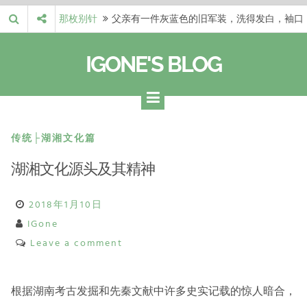
Skip
那枚别针
父亲有一件灰蓝色的旧军装，洗得发白，袖口
to
磨出了毛边，却…
梁冬 |…
梁冬：当你愿意站在一个第三者的视角去看待
content
IGONE'S BLOG
自己的生活和命…
梁冬 |…
梁冬：有一些人在某个阶段掌握了第一性原
理，完成了一次彻…
梁冬 |…
梁冬：总还有那么百分之一的人，既不努力，
也没有那么强的…
那面旗，…
那面旗，那场热二十九度。 这个数字是我站
传统├湖湘文化篇
上操场前看的天…
湖湘文化源头及其精神
2018年1月10日
IGone
Leave a comment
根据湖南考古发掘和先秦文献中许多史实记载的惊人暗合，