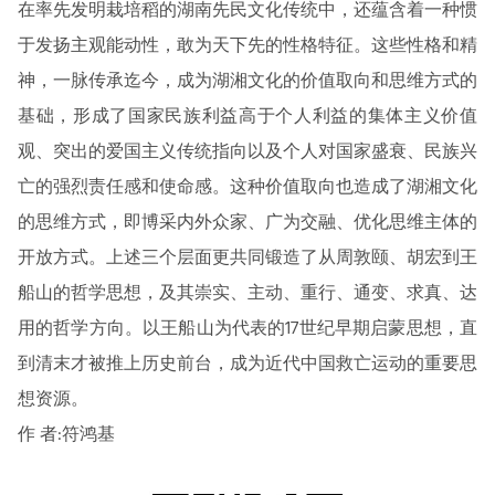
在率先发明栽培稻的湖南先民文化传统中，还蕴含着一种惯
于发扬主观能动性，敢为天下先的性格特征。这些性格和精
神，一脉传承迄今，成为湖湘文化的价值取向和思维方式的
基础，形成了国家民族利益高于个人利益的集体主义价值
观、突出的爱国主义传统指向以及个人对国家盛衰、民族兴
亡的强烈责任感和使命感。这种价值取向也造成了湖湘文化
的思维方式，即博采内外众家、广为交融、优化思维主体的
开放方式。上述三个层面更共同锻造了从周敦颐、胡宏到王
船山的哲学思想，及其崇实、主动、重行、通变、求真、达
用的哲学方向。以王船山为代表的17世纪早期启蒙思想，直
到清末才被推上历史前台，成为近代中国救亡运动的重要思
想资源。
作 者:符鸿基