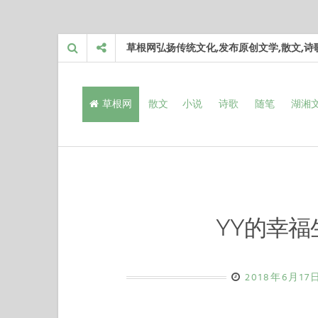
Skip
草根网弘扬传统文化,发布原创文学,散文,
to
content
草根网
散文
小说
诗歌
随笔
湖湘
YY的幸福
2018年6月17