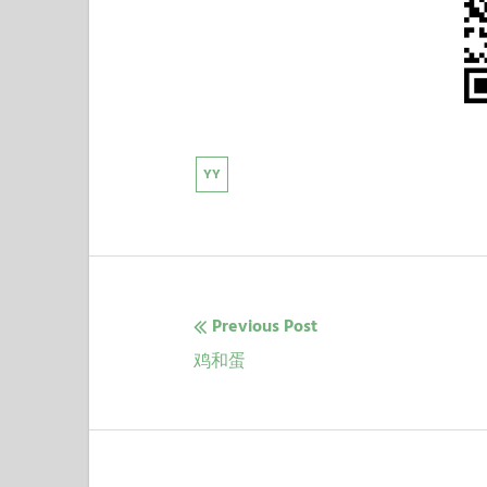
YY
Previous Post
文
Previous
鸡和蛋
章
post:
导