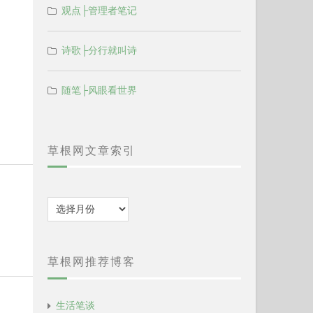
观点├管理者笔记
诗歌├分行就叫诗
随笔├风眼看世界
草根网文章索引
归
档
草根网推荐博客
生活笔谈