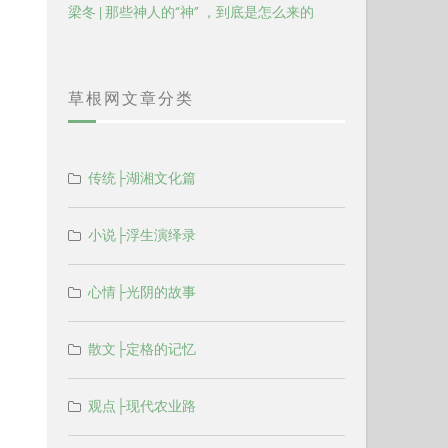
梁冬 | 那些神人的“神” ，到底是怎么来的
草根网文章分类
传统├湖湘文化篇
小说├浮生演绎录
心情├光阴的故事
散文├定格的记忆
观点├现代农业路