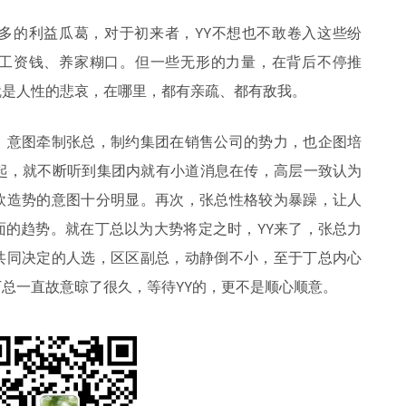
么多的利益瓜葛，对于初来者，YY不想也不敢卷入这些纷
工资钱、养家糊口。但一些无形的力量，在背后不停推
就是人性的悲哀，在哪里，都有亲疏、都有敌我。
，意图牵制张总，制约集团在销售公司的势力，也企图培
司起，就不断听到集团内就有小道消息在传，高层一致认为
欧造势的意图十分明显。再次，张总性格较为暴躁，让人
面的趋势。就在丁总以为大势将定之时，YY来了，张总力
共同决定的人选，区区副总，动静倒不小，至于丁总内心
总一直故意晾了很久，等待YY的，更不是顺心顺意。