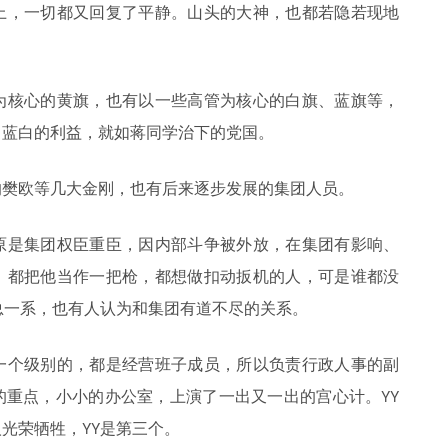
上，一切都又回复了平静。山头的大神，也都若隐若现地
为核心的黄旗，也有以一些高管为核心的白旗、蓝旗等，
己蓝白的利益，就如蒋同学治下的党国。
的樊欧等几大金刚，也有后来逐步发展的集团人员。
原是集团权臣重臣，因内部斗争被外放，在集团有影响、
，都把他当作一把枪，都想做扣动扳机的人，可是谁都没
总一系，也有人认为和集团有道不尽的关系。
一个级别的，都是经营班子成员，所以负责行政人事的副
的重点，小小的办公室，上演了一出又一出的宫心计。YY
光荣牺牲，YY是第三个。