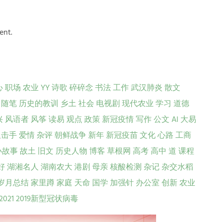
ent.
心
职场
农业
YY
诗歌
碎碎念
书法
工作
武汉肺炎
散文
随笔
历史的教训
乡土
社会
电视剧
现代农业
学习
道德
兴
风语者
风筝
读易
观点
政策
新冠疫情
写作
公文
AI
大易
狙击手
爱情
杂评
朝鲜战争
新年
新冠疫苗
文化
心路
工商
小故事
故土
旧文
历史人物
博客
草根网
高考
高中
道
课程
好
湖湘名人
湖南农大
港剧
母亲
核酸检测
杂记
杂交水稻
岁月总结
家里蹲
家庭
天命
国学
加强针
办公室
创新
农业
2021
2019新型冠状病毒