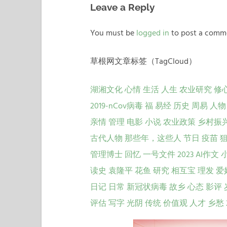
航
Leave a Reply
You must be
logged in
to post a comm
草根网文章标签（TagCloud）
湖湘文化
心情
生活
人生
农业研究
修
2019-nCov病毒
福
易经
历史
周易
人物
亲情
管理
电影
小说
农业政策
乡村振
古代人物
那些年，这些人
节日
疫苗
管理博士
回忆
一号文件
2023
AI作文
读史
袁隆平
花鱼
研究
相互宝
理发
爱
日记
日常
新冠状病毒
故乡
心态
影评
评估
写字
光阴
传统
价值观
人才
乡愁