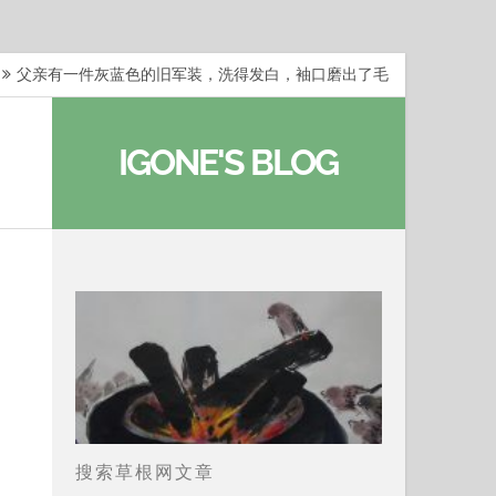
父亲有一件灰蓝色的旧军装，洗得发白，袖口磨出了毛
梁冬：当你愿意站在一个第三者的视角去看待自己的生活
IGONE'S BLOG
梁冬：有一些人在某个阶段掌握了第一性原理，完成了一
梁冬：总还有那么百分之一的人，既不努力，也没有那么
…
那面旗，那场热二十九度。 这个数字是我站上操场前
搜索草根网文章