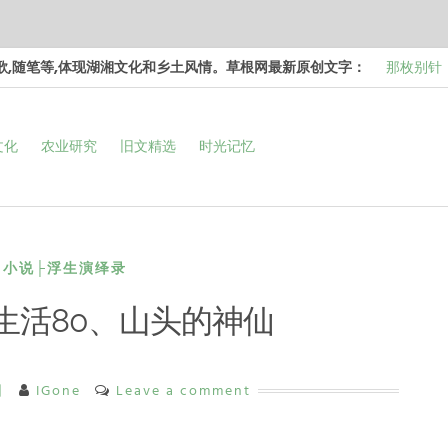
诗歌,随笔等,体现湖湘文化和乡土风情。草根网最新原创文字：
那枚别针
边，却…
梁冬 |…
文化
农业研究
旧文精选
时光记忆
和命…
梁冬 |…
次彻…
梁冬 |…
强的…
那面旗，
看的天…
小说├浮生演绎录
生活80、山头的神仙
日
IGone
Leave a comment