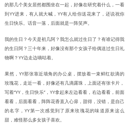
的那几个美女居然都围坐在一起，好像在研究着什么，一看
到YY进来，有人就大喊，YY有人给你送花来了，还说祝你
生日快乐。话音一落，后面就是一阵笑声。
我的生日？今天是初几阿？我怎么就过生日了？有谁记得我
的生日阿？三十年来，好像没有那个女孩子给偶送过生日礼
物啊？YY边走边嘀咕着。
果然，YY那张靠近墙角的办公桌，摆放着一束鲜红欲滴的
玫瑰花，走近一看，好像还有几滴露珠，上面还有张卡片，
写着“YY，生日快乐”，YY拿起来左边看看，右边看看，前面
看看，后面看看，阵阵花香直入心扉，甜得，没错，是自己
的名字，YY第一次感觉到了原来玫瑰花的味道原来这么
甜，难怪那么多女孩子喜欢。