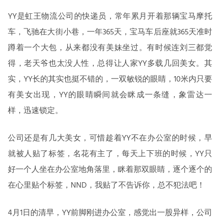
YY是虹王物流公司的快递员，常年累月开着那辆宝马摩托
车，飞驰在大街小巷，一年365天，宝马车后座就365天准时
蹲着一个大包，从来都没有美妹坐过。有时候连刘三都觉
得，老天爷也太没人性，总得让人家YY多载几回美女。其
实，YY长的其实也挺不错的，一双敏锐的眼睛，10米内只要
有美女出现，YY的眼睛瞬间就会眯成一条缝，象雷达一
样，迅速锁定。
公司还是有几大美女，可惜趁着YY不在办公室的时候，早
就被人贴了标签，名花有主了，每天上下班的时候，YY只
好一个人坐在办公室地角落里，眯着那双眼睛，逐个逐个的
在心里贴个标签，NND，我贴了不告诉你，总不犯法吧！
4月1日的清早，YY前脚刚进办公室，感觉出一股异样，公司