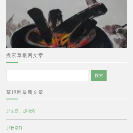
搜索草根网文章
搜
搜索
索
草根网最新文章
那面旗，那场热
那枚别针