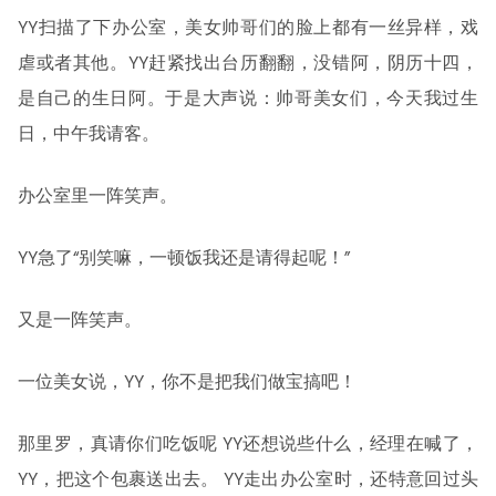
YY扫描了下办公室，美女帅哥们的脸上都有一丝异样，戏
虐或者其他。YY赶紧找出台历翻翻，没错阿，阴历十四，
是自己的生日阿。于是大声说：帅哥美女们，今天我过生
日，中午我请客。
办公室里一阵笑声。
YY急了“别笑嘛，一顿饭我还是请得起呢！”
又是一阵笑声。
一位美女说，YY，你不是把我们做宝搞吧！
那里罗，真请你们吃饭呢 YY还想说些什么，经理在喊了，
YY，把这个包裹送出去。 YY走出办公室时，还特意回过头