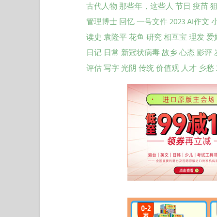
古代人物
那些年，这些人
节日
疫苗
管理博士
回忆
一号文件
2023
AI作文
读史
袁隆平
花鱼
研究
相互宝
理发
爱
日记
日常
新冠状病毒
故乡
心态
影评
评估
写字
光阴
传统
价值观
人才
乡愁