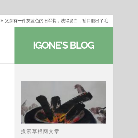
父亲有一件灰蓝色的旧军装，洗得发白，袖口磨出了毛
梁冬：当你愿意站在一个第三者的视角去看待自己的生活
IGONE'S BLOG
梁冬：有一些人在某个阶段掌握了第一性原理，完成了一
梁冬：总还有那么百分之一的人，既不努力，也没有那么
…
那面旗，那场热二十九度。 这个数字是我站上操场前
搜索草根网文章