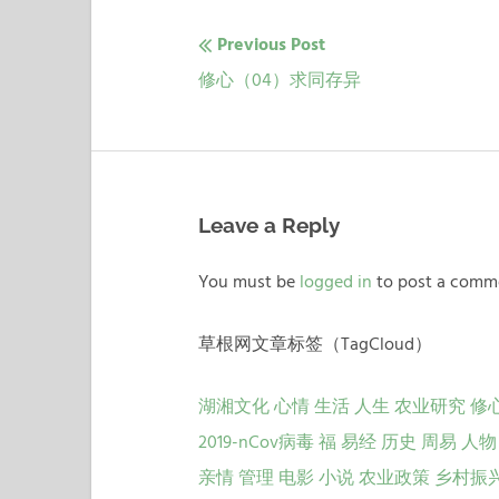
Previous Post
文
Previous
修心（04）求同存异
章
post:
导
航
Leave a Reply
You must be
logged in
to post a comm
草根网文章标签（TagCloud）
湖湘文化
心情
生活
人生
农业研究
修
2019-nCov病毒
福
易经
历史
周易
人物
亲情
管理
电影
小说
农业政策
乡村振