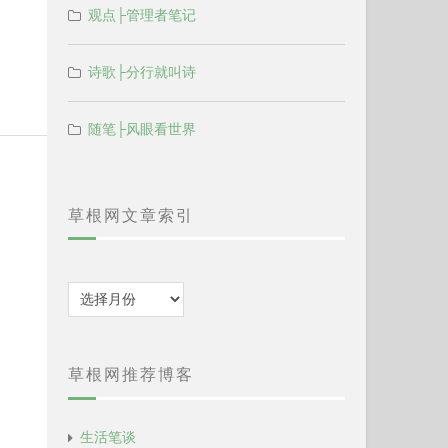
观点├管理者笔记
诗歌├分行就叫诗
随笔├风眼看世界
草根网文章索引
归
档
草根网推荐博客
生活笔谈