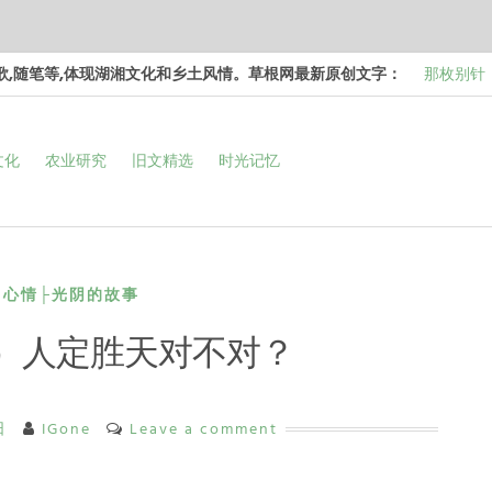
诗歌,随笔等,体现湖湘文化和乡土风情。草根网最新原创文字：
那枚别针
边，却…
梁冬 |…
文化
农业研究
旧文精选
时光记忆
和命…
梁冬 |…
次彻…
梁冬 |…
强的…
那面旗，
看的天…
心情├光阴的故事
5）人定胜天对不对？
日
IGone
Leave a comment