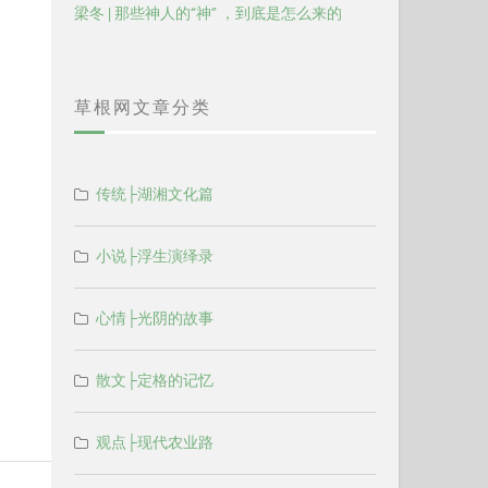
梁冬 | 那些神人的“神” ，到底是怎么来的
草根网文章分类
传统├湖湘文化篇
小说├浮生演绎录
心情├光阴的故事
散文├定格的记忆
观点├现代农业路