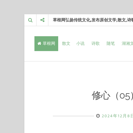
Skip
草根网弘扬传统文化,发布原创文学,散文,
to
content
草根网
散文
小说
诗歌
随笔
湖湘
修心（0
2024年12月8