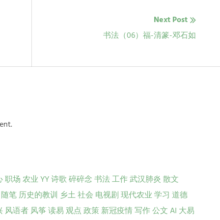
Next Post
Next
书法（06）福-清篆-邓石如
post:
ent.
心
职场
农业
YY
诗歌
碎碎念
书法
工作
武汉肺炎
散文
随笔
历史的教训
乡土
社会
电视剧
现代农业
学习
道德
兴
风语者
风筝
读易
观点
政策
新冠疫情
写作
公文
AI
大易