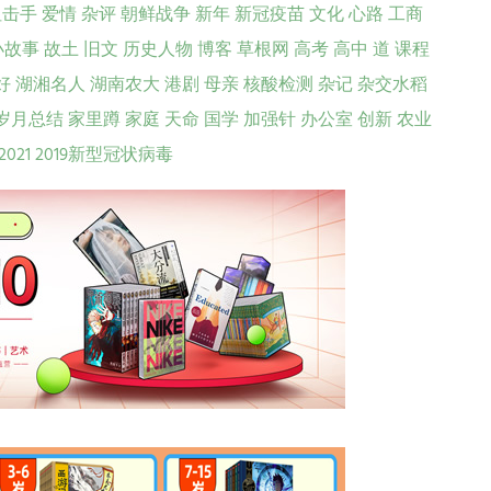
狙击手
爱情
杂评
朝鲜战争
新年
新冠疫苗
文化
心路
工商
小故事
故土
旧文
历史人物
博客
草根网
高考
高中
道
课程
好
湖湘名人
湖南农大
港剧
母亲
核酸检测
杂记
杂交水稻
岁月总结
家里蹲
家庭
天命
国学
加强针
办公室
创新
农业
2021
2019新型冠状病毒