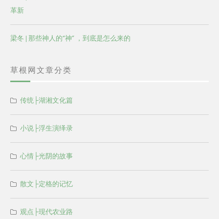
革新
梁冬 | 那些神人的“神” ，到底是怎么来的
草根网文章分类
传统├湖湘文化篇
小说├浮生演绎录
心情├光阴的故事
散文├定格的记忆
观点├现代农业路