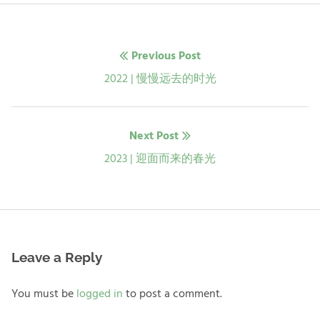
文
Previous Post
章
Previous
2022 | 慢慢远去的时光
post:
导
Next Post
航
Next
2023 | 迎面而来的春光
post:
Leave a Reply
You must be
logged in
to post a comment.