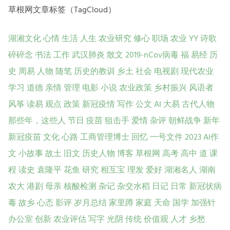
草根网文章标签（TagCloud）
湖湘文化
心情
生活
人生
农业研究
修心
职场
农业
YY
诗歌
碎碎念
书法
工作
武汉肺炎
散文
2019-nCov病毒
福
易经
历
史
周易
人物
随笔
历史的教训
乡土
社会
电视剧
现代农业
学习
道德
亲情
管理
电影
小说
农业政策
乡村振兴
风语者
风筝
读易
观点
政策
新冠疫情
写作
公文
AI
大易
古代人物
那些年，这些人
节日
疫苗
狙击手
爱情
杂评
朝鲜战争
新年
新冠疫苗
文化
心路
工商管理博士
回忆
一号文件
2023
AI作
文
小故事
故土
旧文
历史人物
博客
草根网
高考
高中
道
课
程
读史
袁隆平
花鱼
研究
相互宝
理发
爱好
湖湘名人
湖南
农大
港剧
母亲
核酸检测
杂记
杂交水稻
日记
日常
新冠状病
毒
故乡
心态
影评
岁月总结
家里蹲
家庭
天命
国学
加强针
办公室
创新
农业评估
写字
光阴
传统
价值观
人才
乡愁