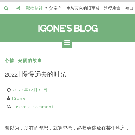
Skip
那枚别针
父亲有一件灰蓝色的旧军装，洗得发白，袖口
to
磨出了毛边，却…
梁冬 |…
梁冬：当你愿意站在一个第三者的视角去看待
content
IGONE'S BLOG
自己的生活和命…
梁冬 |…
梁冬：有一些人在某个阶段掌握了第一性原
理，完成了一次彻…
梁冬 |…
梁冬：总还有那么百分之一的人，既不努力，
也没有那么强的…
那面旗，…
那面旗，那场热二十九度。 这个数字是我站
心情├光阴的故事
上操场前看的天…
2022 | 慢慢远去的时光
2022年12月31日
IGone
Leave a comment
曾以为，所有的理想，就算卑微，终归会绽放在某个地方，