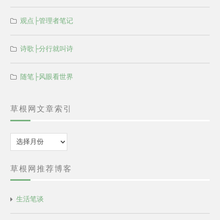
观点├管理者笔记
诗歌├分行就叫诗
随笔├风眼看世界
草根网文章索引
归
档
草根网推荐博客
生活笔谈