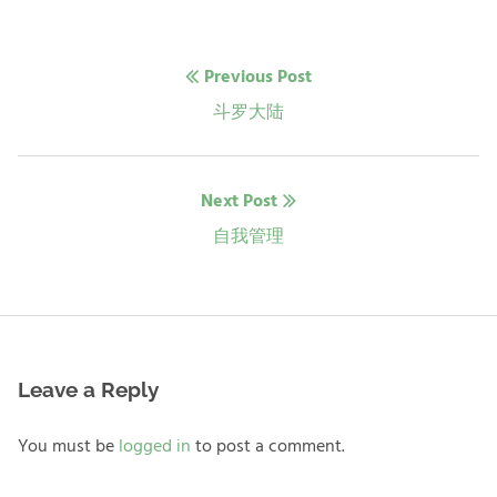
文
Previous Post
章
Previous
斗罗大陆
post:
导
Next Post
航
Next
自我管理
post:
Leave a Reply
You must be
logged in
to post a comment.