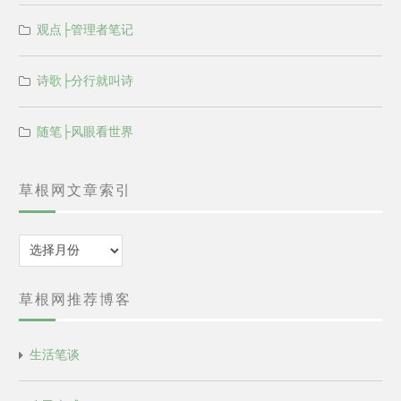
观点├管理者笔记
诗歌├分行就叫诗
随笔├风眼看世界
草根网文章索引
归
档
草根网推荐博客
生活笔谈