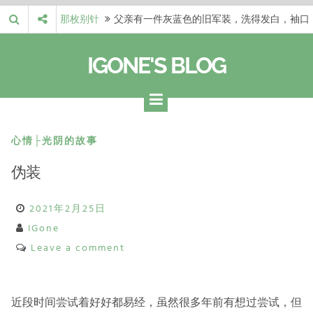
Skip
那枚别针
父亲有一件灰蓝色的旧军装，洗得发白，袖口
to
磨出了毛边，却…
梁冬 |…
梁冬：当你愿意站在一个第三者的视角去看待
content
IGONE'S BLOG
自己的生活和命…
梁冬 |…
梁冬：有一些人在某个阶段掌握了第一性原
理，完成了一次彻…
梁冬 |…
梁冬：总还有那么百分之一的人，既不努力，
也没有那么强的…
那面旗，…
那面旗，那场热二十九度。 这个数字是我站
心情├光阴的故事
上操场前看的天…
伪装
2021年2月25日
IGone
Leave a comment
近段时间尝试着好好都易经，虽然很多年前有想过尝试，但