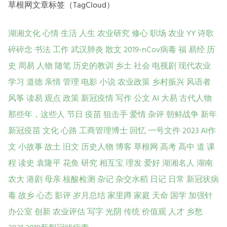
草根网文章标签（TagCloud）
湖湘文化
心情
生活
人生
农业研究
修心
职场
农业
YY
诗歌
碎碎念
书法
工作
武汉肺炎
散文
2019-nCov病毒
福
易经
历
史
周易
人物
随笔
历史的教训
乡土
社会
电视剧
现代农业
学习
道德
亲情
管理
电影
小说
农业政策
乡村振兴
风语者
风筝
读易
观点
政策
新冠疫情
写作
公文
AI
大易
古代人物
那些年，这些人
节日
疫苗
狙击手
爱情
杂评
朝鲜战争
新年
新冠疫苗
文化
心路
工商管理博士
回忆
一号文件
2023
AI作
文
小故事
故土
旧文
历史人物
博客
草根网
高考
高中
道
课
程
读史
袁隆平
花鱼
研究
相互宝
理发
爱好
湖湘名人
湖南
农大
港剧
母亲
核酸检测
杂记
杂交水稻
日记
日常
新冠状病
毒
故乡
心态
影评
岁月总结
家里蹲
家庭
天命
国学
加强针
办公室
创新
农业评估
写字
光阴
传统
价值观
人才
乡愁