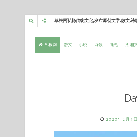
Skip
草根网弘扬传统文化,发布原创文学,散文,
to
content
草根网
散文
小说
诗歌
随笔
湖湘
D
2020年2月4