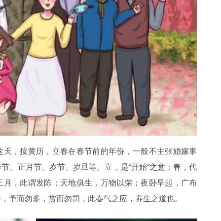
这天，按黄历，立春在春节前的年份，一般不主张婚嫁事
节、正月节、岁节、岁旦等。立，是“开始”之意；春，代
三月，此谓发陈；天地俱生，万物以荣；夜卧早起，广布
杀，予而勿多，赏而勿罚，此春气之应，养生之道也。