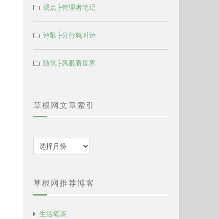
观点├管理者笔记
诗歌├分行就叫诗
随笔├风眼看世界
草根网文章索引
归
档
草根网推荐博客
生活笔谈