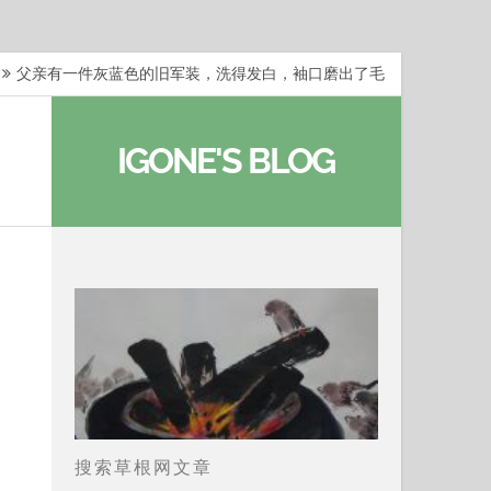
梁冬：当你愿意站在一个第三者的视角去看待自己的生活
梁冬：有一些人在某个阶段掌握了第一性原理，完成了一
IGONE'S BLOG
梁冬：总还有那么百分之一的人，既不努力，也没有那么
…
那面旗，那场热二十九度。 这个数字是我站上操场前
父亲有一件灰蓝色的旧军装，洗得发白，袖口磨出了毛
搜索草根网文章