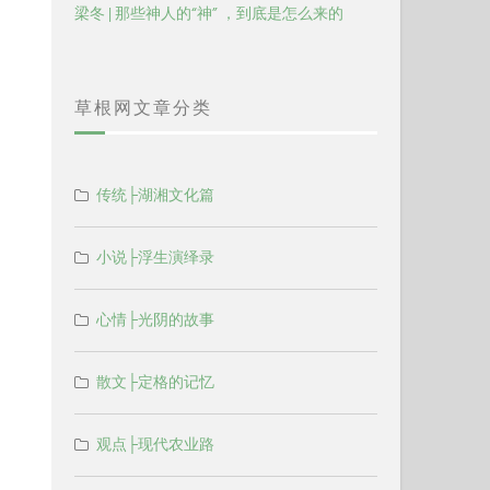
梁冬 | 那些神人的“神” ，到底是怎么来的
草根网文章分类
传统├湖湘文化篇
小说├浮生演绎录
心情├光阴的故事
散文├定格的记忆
观点├现代农业路