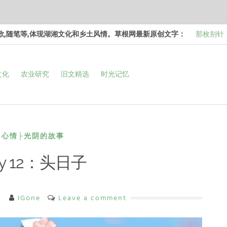
诗歌,随笔等,体现湖湘文化和乡土风情。草根网最新原创文字：
梁冬 |…
和命…
梁冬 |…
文化
农业研究
旧文精选
时光记忆
次彻…
梁冬 |…
强的…
那面旗，
看的天…
那枚别针
边，却…
心情├光阴的故事
ay 12：头日子
日
IGone
Leave a comment