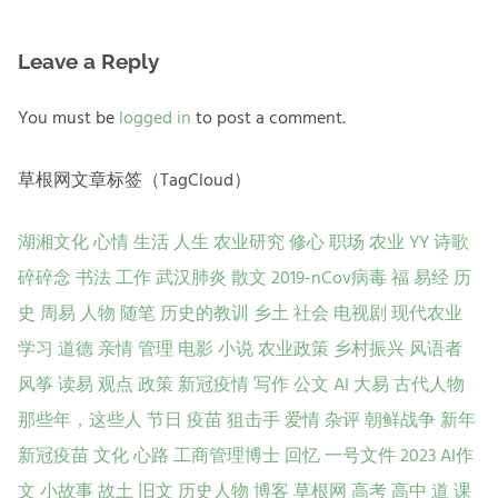
Leave a Reply
You must be
logged in
to post a comment.
草根网文章标签（TagCloud）
湖湘文化
心情
生活
人生
农业研究
修心
职场
农业
YY
诗歌
碎碎念
书法
工作
武汉肺炎
散文
2019-nCov病毒
福
易经
历
史
周易
人物
随笔
历史的教训
乡土
社会
电视剧
现代农业
学习
道德
亲情
管理
电影
小说
农业政策
乡村振兴
风语者
风筝
读易
观点
政策
新冠疫情
写作
公文
AI
大易
古代人物
那些年，这些人
节日
疫苗
狙击手
爱情
杂评
朝鲜战争
新年
新冠疫苗
文化
心路
工商管理博士
回忆
一号文件
2023
AI作
文
小故事
故土
旧文
历史人物
博客
草根网
高考
高中
道
课