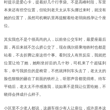
时提示是爱心卡，提着好几个行李袋。不是高峰时段，车里
本来还有些空位置，但轮到老天太从车头挪过来时，就没有
她的位置了，虽然司机喇叭里再提醒着给老弱病残孕让个座
位。
其实我也不是个很高尚的人，以前坐公交车时，最爱座最后
面，再后来就不怎么挤公交了，现在偶尔搭乘地铁时也都是
站着，不去折腾让座这些个事。看到没人有所反应，我就把
位置让给了她，她刚坐好后的几十秒，司机来了个超猛刹
车，幸亏我抓住的是椅背，不然就摔到车头去了，老太太的
脸也狠狠的砸在了前面的铁杆上，听那声音都觉得疼。待车
平稳后，老太太不停感激我，说如果不是我让位置给她，不
晓得会摔成什么样子。
小区里不少老人都说，这趟车很少有人让座位，或许原本这