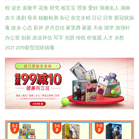
程
读史
袁隆平
花鱼
研究
相互宝
理发
爱好
湖湘名人
湖南
农大
港剧
母亲
核酸检测
杂记
杂交水稻
日记
日常
新冠状病
毒
故乡
心态
影评
岁月总结
家里蹲
家庭
天命
国学
加强针
办公室
创新
农业评估
写字
光阴
传统
价值观
人才
乡愁
2021
2019新型冠状病毒