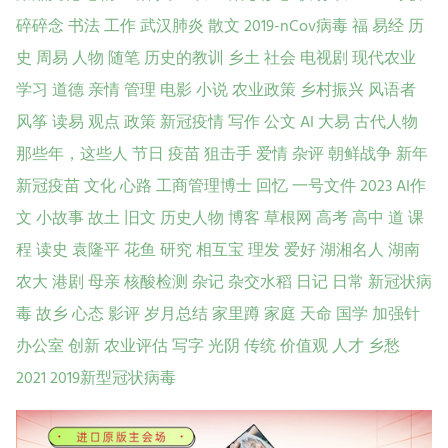
碎碎念
书法
工作
武汉肺炎
散文
2019-nCov病毒
福
易经
历
史
周易
人物
随笔
历史的教训
乡土
社会
电视剧
现代农业
学习
道德
亲情
管理
电影
小说
农业政策
乡村振兴
风语者
风筝
读易
观点
政策
新冠疫情
写作
公文
AI
大易
古代人物
那些年，这些人
节日
疫苗
狙击手
爱情
杂评
朝鲜战争
新年
新冠疫苗
文化
心路
工商管理博士
回忆
一号文件
2023
AI作
文
小故事
故土
旧文
历史人物
博客
草根网
高考
高中
道
课
程
读史
袁隆平
花鱼
研究
相互宝
理发
爱好
湖湘名人
湖南
农大
港剧
母亲
核酸检测
杂记
杂交水稻
日记
日常
新冠状病
毒
故乡
心态
影评
岁月总结
家里蹲
家庭
天命
国学
加强针
办公室
创新
农业评估
写字
光阴
传统
价值观
人才
乡愁
2021
2019新型冠状病毒