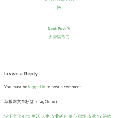
章
Previous
悟
post:
导
Next Post
航
Next
大雪满弓刀
post:
Leave a Reply
You must be
logged in
to post a comment.
草根网文章标签（TagCloud）
湖湘文化
心情
生活
人生
农业研究
修心
职场
农业
YY
诗歌