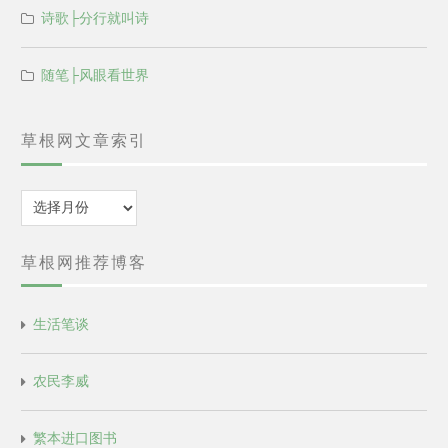
诗歌├分行就叫诗
随笔├风眼看世界
草根网文章索引
归
档
草根网推荐博客
生活笔谈
农民李威
繁本进口图书