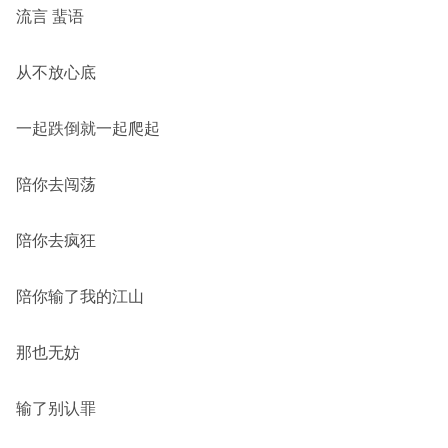
流言 蜚语
从不放心底
一起跌倒就一起爬起
陪你去闯荡
陪你去疯狂
陪你输了我的江山
那也无妨
输了别认罪