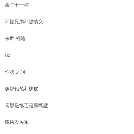
赢了干一杯
不提兄弟不提情义
来世 相随
Ho
你我 之间
像那铅笔和橡皮
管那是纸还是座墙壁
犯错没关系