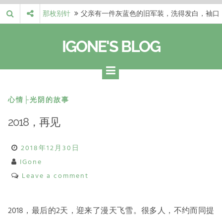
Skip
那枚别针
父亲有一件灰蓝色的旧军装，洗得发白，袖口
to
磨出了毛边，却…
梁冬 |…
梁冬：当你愿意站在一个第三者的视角去看待
content
IGONE'S BLOG
自己的生活和命…
梁冬 |…
梁冬：有一些人在某个阶段掌握了第一性原
理，完成了一次彻…
梁冬 |…
梁冬：总还有那么百分之一的人，既不努力，
也没有那么强的…
那面旗，…
那面旗，那场热二十九度。 这个数字是我站
心情├光阴的故事
上操场前看的天…
2018，再见
2018年12月30日
IGone
Leave a comment
2018，最后的2天，迎来了漫天飞雪。很多人，不约而同提