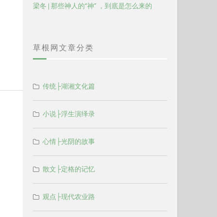
梁冬 | 那些神人的“神” ，到底是怎么来的
草根网文章分类
传统├湖湘文化篇
小说├浮生演绎录
心情├光阴的故事
散文├定格的记忆
观点├现代农业路