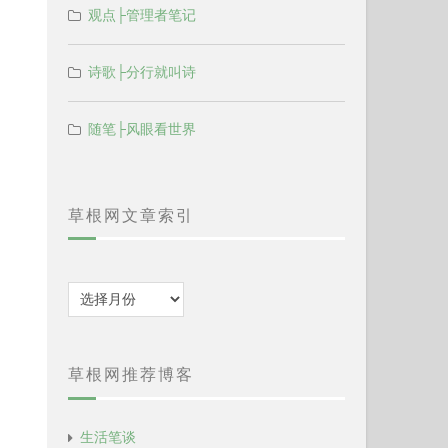
观点├管理者笔记
诗歌├分行就叫诗
随笔├风眼看世界
草根网文章索引
归
档
草根网推荐博客
生活笔谈