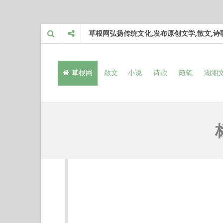
Skip
草根网弘扬传统文化,发布原创文学,散文,
to
content
草根网
散文
小说
诗歌
随笔
湖湘