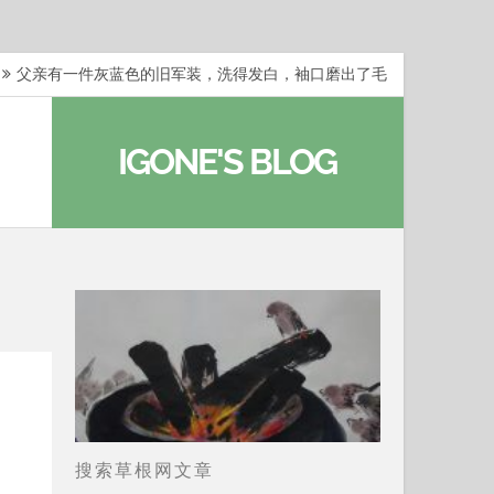
父亲有一件灰蓝色的旧军装，洗得发白，袖口磨出了毛
梁冬：当你愿意站在一个第三者的视角去看待自己的生活
IGONE'S BLOG
梁冬：有一些人在某个阶段掌握了第一性原理，完成了一
梁冬：总还有那么百分之一的人，既不努力，也没有那么
…
那面旗，那场热二十九度。 这个数字是我站上操场前
搜索草根网文章