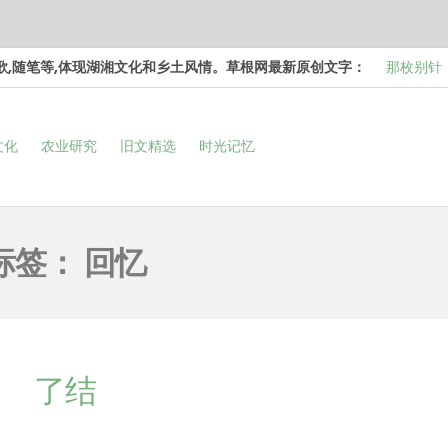
诗歌,随笔等,体现湖湘文化和乡土风情。草根网最新原创文字：
那枚别针
边，却…
梁冬 |…
文化
农业研究
旧文精选
时光记忆
和命…
梁冬 |…
次彻…
梁冬 |…
强的…
那面旗，
标签：
回忆
看的天…
了结