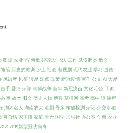
ent.
心
职场
农业
YY
诗歌
碎碎念
书法
工作
武汉肺炎
散文
随笔
历史的教训
乡土
社会
电视剧
现代农业
学习
道德
兴
风语者
风筝
读易
观点
政策
新冠疫情
写作
公文
AI
大易
狙击手
爱情
杂评
朝鲜战争
新年
新冠疫苗
文化
心路
工商
小故事
故土
旧文
历史人物
博客
草根网
高考
高中
道
课程
好
湖湘名人
湖南农大
港剧
母亲
核酸检测
杂记
杂交水稻
岁月总结
家里蹲
家庭
天命
国学
加强针
办公室
创新
农业
2021
2019新型冠状病毒