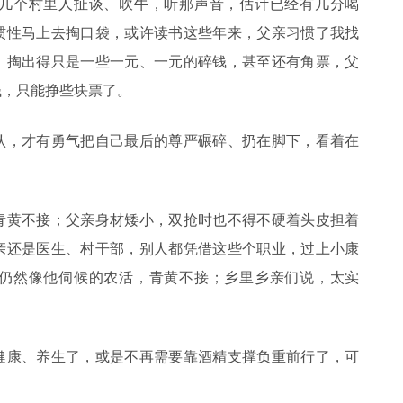
几个村里人扯谈、吹牛，听那声音，估计已经有几分喝
惯性马上去掏口袋，或许读书这些年来，父亲习惯了我找
，掏出得只是一些一元、一元的碎钱，甚至还有角票，父
钱，只能挣些块票了。
认，才有勇气把自己最后的尊严碾碎、扔在脚下，看着在
青黄不接；父亲身材矮小，双抢时也不得不硬着头皮担着
亲还是医生、村干部，别人都凭借这些个职业，过上小康
仍然像他伺候的农活，青黄不接；乡里乡亲们说，太实
。
健康、养生了，或是不再需要靠酒精支撑负重前行了，可