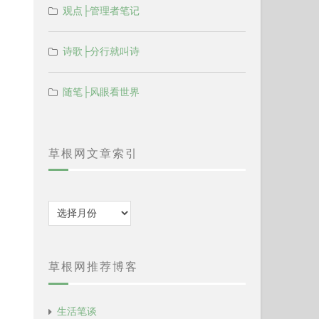
观点├管理者笔记
诗歌├分行就叫诗
随笔├风眼看世界
草根网文章索引
归
档
草根网推荐博客
生活笔谈