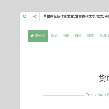
Skip
草根网弘扬传统文化,发布原创文学,散文,
to
content
草根网
散文
小说
诗歌
随笔
湖湘
货
2022年11