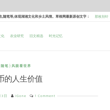
诗歌,随笔等,体现湖湘文化和乡土风情。草根网最新原创文字：
那枚别针
边，却…
梁冬 |…
文化
农业研究
旧文精选
时光记忆
和命…
梁冬 |…
次彻…
梁冬 |…
强的…
那面旗，
看的天…
随笔├风眼看世界
币的人生价值
月3日
IGone
1 Comment