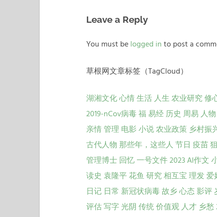
Leave a Reply
You must be
logged in
to post a comm
草根网文章标签（TagCloud）
湖湘文化
心情
生活
人生
农业研究
修
2019-nCov病毒
福
易经
历史
周易
人物
亲情
管理
电影
小说
农业政策
乡村振
古代人物
那些年，这些人
节日
疫苗
管理博士
回忆
一号文件
2023
AI作文
读史
袁隆平
花鱼
研究
相互宝
理发
爱
日记
日常
新冠状病毒
故乡
心态
影评
评估
写字
光阴
传统
价值观
人才
乡愁