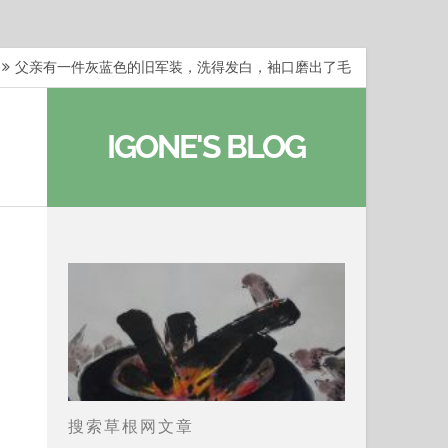
父亲有一件灰蓝色的旧军装，洗得发白，袖口磨出了毛
梁冬：当你愿意站在一个第三者的视角去看待自己的生活
IGONE'S BLOG
梁冬：有一些人在某个阶段掌握了第一性原理，完成了一
梁冬：总还有那么百分之一的人，既不努力，也没有那么
…
那面旗，那场热二十九度。 这个数字是我站上操场前
搜索草根网文章