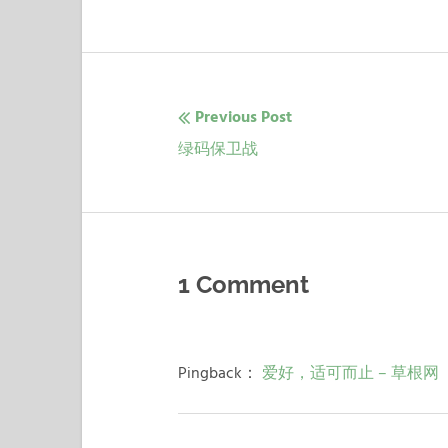
Previous Post
文
Previous
绿码保卫战
章
post:
导
航
1 Comment
Pingback：
爱好，适可而止 – 草根网