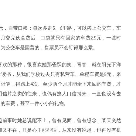
0元，自带口粮；每次多走5、6里路，可以搭上公交车，车
每月交完伙食费后，口袋就只有回家的车费2.5元，一些时
因为公交车是国营的，售票员不会盯得那么紧。
喜欢的那种，很喜欢她那雀跃的笑，青春，就在阳光下洋
上读书，从我们学校过去只有私营车、单程车费是5元，来
来计算，得蹭上4次、至少两个月才能余下来回的车费，才
明信片之类的往来，也偶有熟人口信捎来；一直也没有去
回的车费，甚至一件小小的礼物。
起前事时她总说配不上，曾有见面，曾有想念；某天突然
却又不在，只是心里那些话，从来没有说起，也再没有机