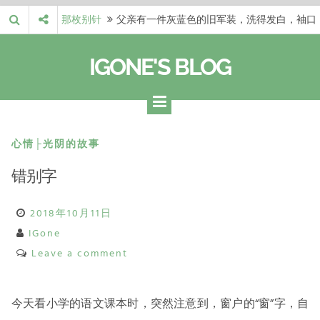
Skip
那枚别针
父亲有一件灰蓝色的旧军装，洗得发白，袖口
to
磨出了毛边，却…
梁冬 |…
梁冬：当你愿意站在一个第三者的视角去看待
content
IGONE'S BLOG
自己的生活和命…
梁冬 |…
梁冬：有一些人在某个阶段掌握了第一性原
理，完成了一次彻…
梁冬 |…
梁冬：总还有那么百分之一的人，既不努力，
也没有那么强的…
那面旗，…
那面旗，那场热二十九度。 这个数字是我站
心情├光阴的故事
上操场前看的天…
错别字
2018年10月11日
IGone
Leave a comment
今天看小学的语文课本时，突然注意到，窗户的“窗”字，自