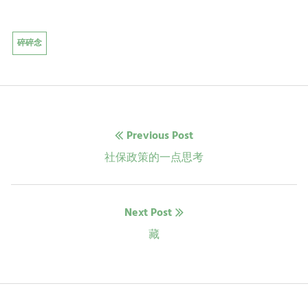
碎碎念
文
Previous Post
章
Previous
社保政策的一点思考
post:
导
Next Post
航
Next
藏
post: