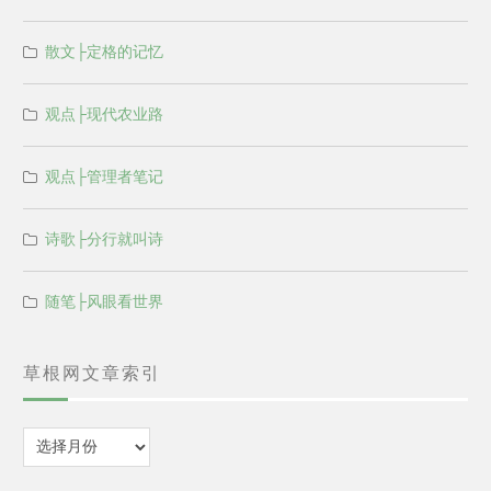
散文├定格的记忆
观点├现代农业路
观点├管理者笔记
诗歌├分行就叫诗
随笔├风眼看世界
草根网文章索引
归
档