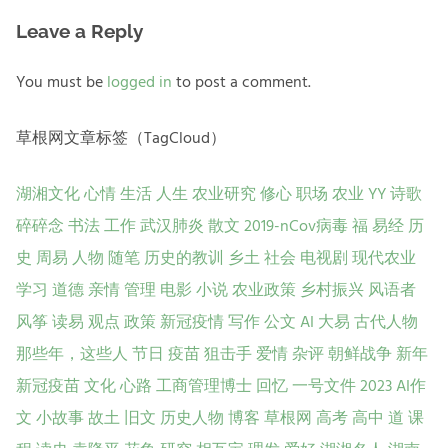
Leave a Reply
You must be
logged in
to post a comment.
草根网文章标签（TagCloud）
湖湘文化
心情
生活
人生
农业研究
修心
职场
农业
YY
诗歌
碎碎念
书法
工作
武汉肺炎
散文
2019-nCov病毒
福
易经
历
史
周易
人物
随笔
历史的教训
乡土
社会
电视剧
现代农业
学习
道德
亲情
管理
电影
小说
农业政策
乡村振兴
风语者
风筝
读易
观点
政策
新冠疫情
写作
公文
AI
大易
古代人物
那些年，这些人
节日
疫苗
狙击手
爱情
杂评
朝鲜战争
新年
新冠疫苗
文化
心路
工商管理博士
回忆
一号文件
2023
AI作
文
小故事
故土
旧文
历史人物
博客
草根网
高考
高中
道
课