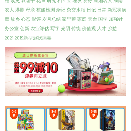
程
读史
袁隆平
花鱼
研究
相互宝
理发
爱好
湖湘名人
湖南
农大
港剧
母亲
核酸检测
杂记
杂交水稻
日记
日常
新冠状病
毒
故乡
心态
影评
岁月总结
家里蹲
家庭
天命
国学
加强针
办公室
创新
农业评估
写字
光阴
传统
价值观
人才
乡愁
2021
2019新型冠状病毒