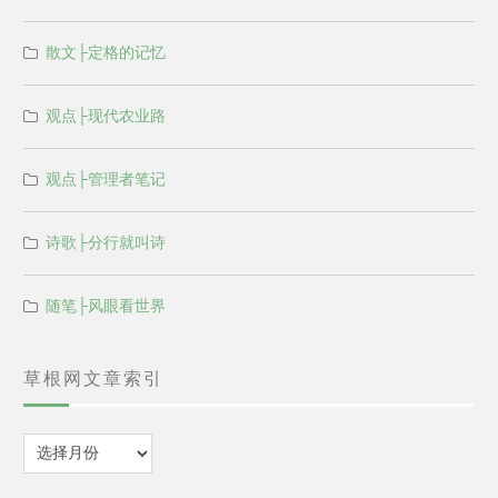
散文├定格的记忆
观点├现代农业路
观点├管理者笔记
诗歌├分行就叫诗
随笔├风眼看世界
草根网文章索引
归
档