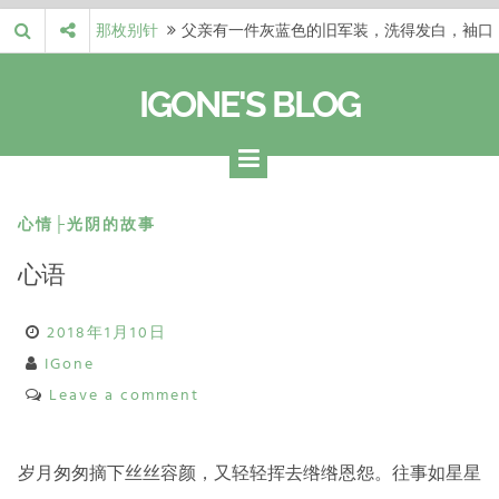
Skip
那枚别针
父亲有一件灰蓝色的旧军装，洗得发白，袖口
to
磨出了毛边，却…
梁冬 |…
梁冬：当你愿意站在一个第三者的视角去看待
content
IGONE'S BLOG
自己的生活和命…
梁冬 |…
梁冬：有一些人在某个阶段掌握了第一性原
理，完成了一次彻…
梁冬 |…
梁冬：总还有那么百分之一的人，既不努力，
也没有那么强的…
那面旗，…
那面旗，那场热二十九度。 这个数字是我站
心情├光阴的故事
上操场前看的天…
心语
2018年1月10日
IGone
Leave a comment
岁月匆匆摘下丝丝容颜，又轻轻挥去绺绺恩怨。往事如星星