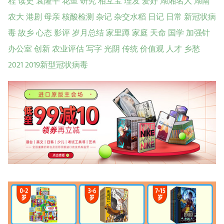
程
读史
袁隆平
花鱼
研究
相互宝
理发
爱好
湖湘名人
湖南
农大
港剧
母亲
核酸检测
杂记
杂交水稻
日记
日常
新冠状病
毒
故乡
心态
影评
岁月总结
家里蹲
家庭
天命
国学
加强针
办公室
创新
农业评估
写字
光阴
传统
价值观
人才
乡愁
2021
2019新型冠状病毒