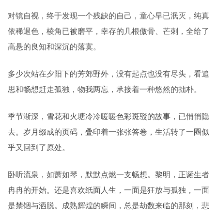
对镜自视，终于发现一个残缺的自己，童心早已泯灭，纯真
依稀退色，棱角已被磨平，幸存的几根傲骨、芒刺，全给了
高悬的良知和深沉的落寞。
多少次站在夕阳下的芳郊野外，没有起点也没有尽头，看追
思和畅想赶走孤独，物我两忘，承接着一种悠然的拙朴。
季节渐深，雪花和火塘冷冷暖暖色彩斑驳的故事，已悄悄隐
去。岁月缀成的页码，叠印着一张张答卷，生活转了一圈似
乎又回到了原处。
卧听流泉，如萧如琴，默默点燃一支畅想。黎明，正诞生者
冉冉的开始。还是喜欢纸面人生，一面是狂放与孤独，一面
是禁锢与洒脱。成熟辉煌的瞬间，总是劫数来临的那刻，悲