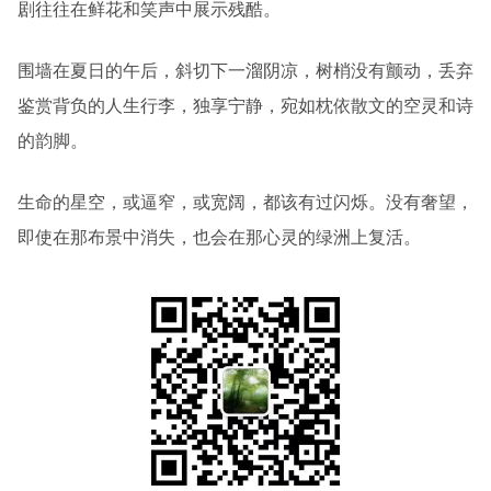
剧往往在鲜花和笑声中展示残酷。
围墙在夏日的午后，斜切下一溜阴凉，树梢没有颤动，丢弃
鉴赏背负的人生行李，独享宁静，宛如枕依散文的空灵和诗
的韵脚。
生命的星空，或逼窄，或宽阔，都该有过闪烁。没有奢望，
即使在那布景中消失，也会在那心灵的绿洲上复活。