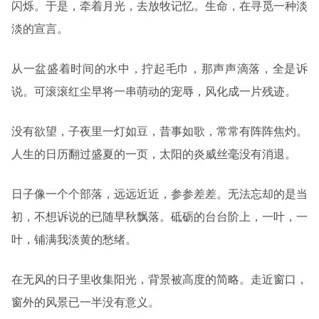
闪烁。于是，牵着月光，去放牧记忆。生命，在寻觅一种淡
淡的宣言。
从一盆盛着时间的水中，拧起毛巾，那声声滴落，全是诉
说。可滚滚红尘早将一串萌动的宠辱，风化成一片残迹。
没有欲望，子夜里一灯如豆，昔事如歌，常常有阵阵焦灼。
人生的日历翻过盛夏的一页，太阳的炎威丝毫没有消退。
日子像一个个部落，远远近近，参参差差。无法忘却的是当
初，不想诉说的已随早秋飘落。砥砺的台台阶上，一叶，一
叶，铺满我淡黄的愁绪。
在无风的日子里收集阳光，背景被高度的简略。走近窗口，
窗外的风景已一半没有意义。