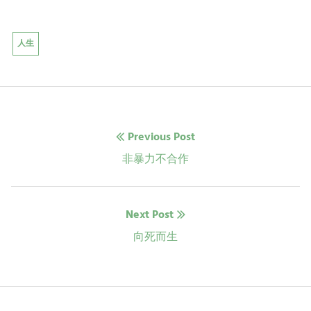
人生
文
Previous Post
章
Previous
非暴力不合作
post:
导
Next Post
航
Next
向死而生
post: