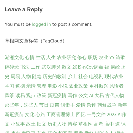
Leave a Reply
You must be
logged in
to post a comment.
草根网文章标签（TagCloud）
湖湘文化
心情
生活
人生
农业研究
修心
职场
农业
YY
诗歌
碎碎念
书法
工作
武汉肺炎
散文
2019-nCov病毒
福
易经
历
史
周易
人物
随笔
历史的教训
乡土
社会
电视剧
现代农业
学习
道德
亲情
管理
电影
小说
农业政策
乡村振兴
风语者
风筝
读易
观点
政策
新冠疫情
写作
公文
AI
大易
古代人物
那些年，这些人
节日
疫苗
狙击手
爱情
杂评
朝鲜战争
新年
新冠疫苗
文化
心路
工商管理博士
回忆
一号文件
2023
AI作
文
小故事
故土
旧文
历史人物
博客
草根网
高考
高中
道
课