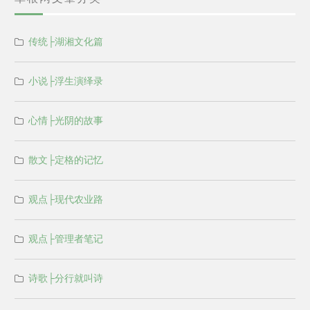
传统├湖湘文化篇
小说├浮生演绎录
心情├光阴的故事
散文├定格的记忆
观点├现代农业路
观点├管理者笔记
诗歌├分行就叫诗