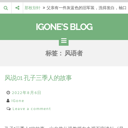
Skip
那枚别针
父亲有一件灰蓝色的旧军装，洗得发白，袖口
to
磨出了毛边，却…
梁冬 |…
梁冬：当你愿意站在一个第三者的视角去看待
content
IGONE'S BLOG
自己的生活和命…
梁冬 |…
梁冬：有一些人在某个阶段掌握了第一性原
理，完成了一次彻…
梁冬 |…
梁冬：总还有那么百分之一的人，既不努力，
标签：
风语者
也没有那么强的…
那面旗，…
那面旗，那场热二十九度。 这个数字是我站
上操场前看的天…
风说01 孔子三季人的故事
2022年8月6日
IGone
Leave a comment