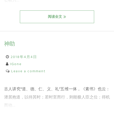
公权力…
阅读全文
神助
2018年4月4日
IGone
Leave a comment
古人讲究“道、德、仁、义、礼”五维一体，《素书》也云：
潜居抱道，以待其时；若时至而行，则能极人臣之位；得机
而动…