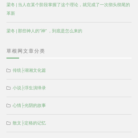
梁冬 | 当人在某个阶段掌握了这个理论，就完成了一次彻头彻尾的
革新
梁冬 | 那些神人的“神” ，到底是怎么来的
草根网文章分类
传统├湖湘文化篇
小说├浮生演绎录
心情├光阴的故事
散文├定格的记忆