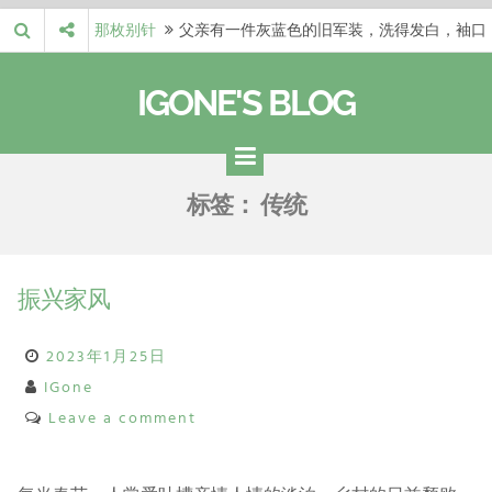
Skip
那枚别针
父亲有一件灰蓝色的旧军装，洗得发白，袖口
to
磨出了毛边，却…
梁冬 |…
梁冬：当你愿意站在一个第三者的视角去看待
content
IGONE'S BLOG
自己的生活和命…
梁冬 |…
梁冬：有一些人在某个阶段掌握了第一性原
理，完成了一次彻…
梁冬 |…
梁冬：总还有那么百分之一的人，既不努力，
标签：
传统
也没有那么强的…
那面旗，…
那面旗，那场热二十九度。 这个数字是我站
上操场前看的天…
振兴家风
2023年1月25日
IGone
Leave a comment