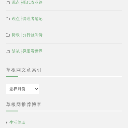
观点├现代农业路
观点├管理者笔记
诗歌├分行就叫诗
随笔├风眼看世界
草根网文章索引
归
档
草根网推荐博客
生活笔谈